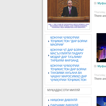
Муфа
Thursday,
There are
ҚОНУНИ ҶУМҲУРИИ
ТОҶИКИСТОН "ДАР БОРАИ
МАОРИФ"
ҚОНУНИ ҶТ ДАР БОРАИ
МАСЪУЛИЯТИ ПАДАРУ
МОДАР ДАР ТАЪЛИМУ
ТАРБИЯИ ФАРЗАНД
ҚОНУНИ ҶУМҲУРИИ
Муфа
ТОҶИКИСТОН ДАР БОРАИ
ТАНЗИМИ АНЪАНА ВА
Thursday,
ҶАШНУ МАРОСИМҲО ДАР
There are
ҶУМҲУРИИ ТОҶИКИСТОН
МУҚАДДАСОТИ МИЛЛӢ
НИШОНИ ДАВЛАТӢ
ПАРЧАМИ ДАВЛАТӢ