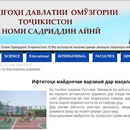
мҳурии Тоҷикистон: /// Мо ислоҳоти низоми ҳамаи зинаҳои таҳсилро минбаъд н
SCIENCE
Еducational
INTERNATIONAL
FACULTIES
GE
, 20 June 2018 03:12
 no translations available.
Ифтитоҳи майдончаи варзишӣ дар маҳал
Бо таъйин шудани Рустами Эмомалӣ ба ҳайси 
ва паркҳои истироҳатии кӯдакона дар назди б
самт донишгоҳи мо низ саҳмгузорӣ намуда, д
боғча барои кӯдакон сохта ба истифода дод.
Дар расми ифтитоҳ ректори донишгоҳ, ака
ҳукумати шаҳр ва ноҳия ширкат доштанд.
Кушодашавии майдонча бо пазироии гарми меҳм