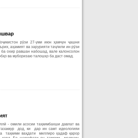
ишвар
оҷикистон рӯзи 27-уми июн ҳамчун ҷашни
рих, аҳамият ва зарурияти таҷлили ин рӯзи
 ба охир равшан набошад, вале калонсолон
зобҳо ва муборизаю талошҳо ба даст омад.
ият
лӣ - омили асосии таҳкимбахши давлат ва
азаккур дод, ки дар ин самт идеологияи
а таҳкими ваҳдати миллиро ҳадаф қарор