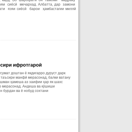
иқ кард. Бо шарофати он тамоми мадраку
ояи сиёсӣ мечархад. Албатта, дар замони
ати ғояи сиёсӣ барои ҳамбастагии
миллӣ
ъсири ифротгароӣ
усумат доштан ё якдигарро дуруст дарк
а таъсири манфӣ мерасонад, балки ватану
ушман ҳамеша аз заифии ҳар як шахс
ро мерасонад. Андеша ва кӯшиши
н бурдан ва ё нобуд сохтани