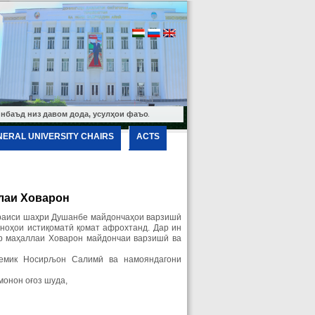
из давом дода, усулҳои фаъоли таълимро ҷорӣ мекунем ва ба сатҳу сифати таъл
NERAL UNIVERSITY CHAIRS
ACTS
лаи Ховарон
раиси шаҳри Душанбе майдончаҳои варзишӣ
иноҳои истиқоматӣ қомат афрохтанд. Дар ин
ар маҳаллаи Ховарон майдончаи варзишӣ ва
демик Носирљон Салимӣ ва намояндагони
онон оғоз шуда,