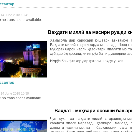
ссалтар
 14 June 2018 10:41
 no translations available.
Ваҳдати миллӣ ва масири рушди к
Ҳамасола дар саросари кишвари азизамон Т
Ваҳдати миллӣ таҷлил карда мешавад. Шояд таъ
муборак барои насли ҷавонтари миллати мо то
хуб дар ёд доранд, ки ин рӯз ба чи душворию а
Имрӯз бо ифтихор дар қатори шоҳсутунҳои
ссалтар
 14 June 2018 10:39
 no translations available.
Ваҳдат
- меҳвари осоиши башар
Чун сухан аз ваҳдати миллӣ ва арзишҳои мил
саодати миллӣ меравад, ҳаминро мебояд т
давлати навини мо, ки барқарории сулҳ в