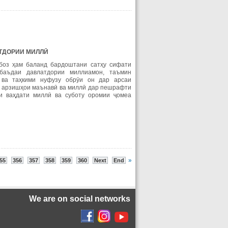
ТДОРИИ МИЛЛӢ
 боз ҳам баланд бардоштани сатҳу сифати
нбаъдаи давлатдории миллиамон, таъмин
 ва таҳкими нуфузу обрӯи он дар арсаи
 арзишҳои маънавӣ ва миллӣ дар пешрафти
и ваҳдати миллӣ ва суботу оромии ҷомеа
»
55
356
357
358
359
360
Next
End
We are on social networks