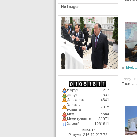
No images
Муфа
Friday, 0
There are
Имрӯз
217
Дирӯз
831
Дар ҳафта
4641
Хафтаи
7075
гузашта
Моҳ
5684
Моҳи гузашта
31971
Ҳамагӣ
1081811
Online 14
IP шумо: 216.73.217.72