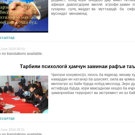
додааст, бояд кори зиёдеро дар амал татб
афкори давлатдории миллӣ атрофи
ҳамин ғ
гузариш сулҳ, ваҳдат ва муттаҳидӣ ба сиф
мусоидат менамояд.
ссалтар
8 June 2018 08:03
 no translations available.
Тарбияи психологӣ ҳамчун заминаи рафъи та
Ҷангҳои хонумонсӯз, низоъ ба якдигар, кинаву х
накардан ин натанҳо ба шахсият, оила ва ҷоме
миллатро аз байн бурда нобуд месозад. Зеро д
истифода бурда, кори максадноки хешро ба иҷ
ҳамаҷонибаи террорист ва экстремист ин аз бай
ссалтар
8 June 2018 08:01
 no translations available.