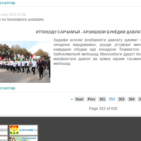
ссалтар
8 June 2018 07:56
 no translations available.
ИТТИҲОДУ САРҶАМЪӢ - АРЗИШҲОИ БУНЁДИИ ДАВЛА
Ҳадафи асосии роҳбарияти давлату ҳукумат
зиндагии мардумамон, рушди устувори ми
намудани ободии ҳар хонадони Тоҷикистон
байналмилалӣ мебошад. Муносибати дуруст бо
манфиатҳои давлат ва ҷомеа гарави таъмин
мебошад.
ссалтар
«
352
Start
Prev
351
353
354
3
Page 352 of 430