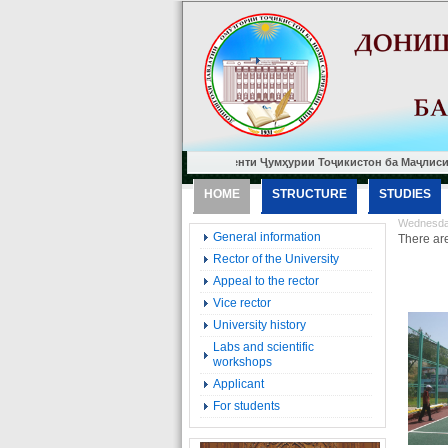
Нуктаҳо аз Паёми Президенти Ҷумҳурии Тоҷикистон ба Маҷлиси Олии Ҷу
HOME
STRUCTURE
STUDIES
Wednesday
General information
There are
Rector of the University
Appeal to the rector
Vice rector
University history
Labs and scientific
workshops
Applicant
For students