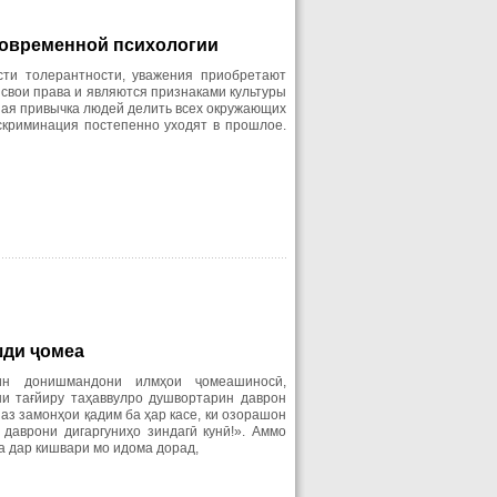
овременной
психологии
сти толерантности, уважения приобретают
 свои права и являются признаками культуры
ная привычка людей делить всех окружающих
скриминация постепенно уходят в прошлое.
шди ҷомеа
ин донишмандони илмҳои ҷомеашиносӣ,
и тағйиру таҳаввулро душвортарин даврон
аз замонҳои қадим ба ҳар касе, ки озорашон
 даврони дигаргуниҳо зиндагӣ кунӣ!». Аммо
ла дар кишвари мо идома дорад,