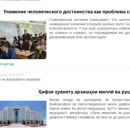
Унижение человеческого достоинства как проблема
с
Современная история показывает, что ценно
невиданное значение в борьбе разных групп за
и воспитанности. У нас ещё сохранилась извеч
на «своих» и «чужих», но порождаемая ею ди
Дискриминация или эксплуатация
ссалтар
8 June 2018 07:57
 no translations available.
Ҳифзи ҳувияту арзишҳои миллӣ ва ру
Бисёр хонда ва шунидаем, ки бузургтар
файласуфон ва сиёсатмадорони ҷаҳон даврон
барои ҷомеа ба ҳисоб овардаанд. Ҳатто чиниҳо 
медодааст, мегуфтанд: «Орзу мекунам, ки дар
даврони тағйиру таҳаввуле, ки беш аз ду даҳсо