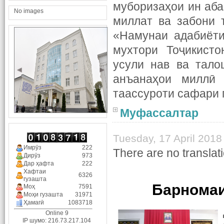
муборизаҳои ин аба
No images
миллат ва забони 
«Намунаи адабиёти
мухтори Тоҷикисто
усули нав ва тало
анъанаҳои миллӣ 
таассуроти сафари 
Муфассалтар
Tuesday, 17 April 2018
Имрӯз
222
There are no translati
Дирӯз
973
Дар ҳафта
222
Хафтаи
6326
гузашта
Барномаи
Моҳ
7591
Моҳи гузашта
31971
Ҳамагӣ
1083718
Online 9
IP шумо: 216.73.217.104