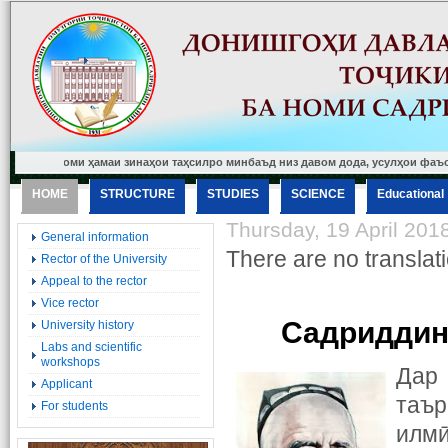
изоми ҳамаи зинаҳои таҳсилро минбаъд низ давом дода, усулҳои фаъоли таълимр
HOME
STRUCTURE
STUDIES
SCIENCE
Еducational
Thursday, 19 April 201
General information
There are no translati
Rector of the University
Appeal to the rector
Vice rector
Садриддин
University history
Labs and scientific
workshops
Дар
Applicant
таъ
For students
илмӣ