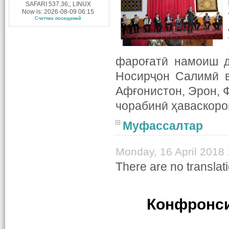
SAFARI 537.36;, LINUX
Now is: 2026-08-09 06:15
Счетчик посещений
фароғатӣ намоиш д
Носирҷон Салимӣ в
Афғонистон, Эрон, 
чорабинӣ ҳаваскоро
Муфассалтар
Monday, 16 April 2018 
There are no translati
Конфронси