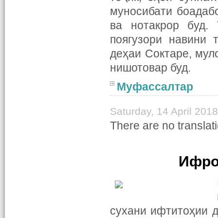
муносибати боадаб
ва нотакрор буд.
поягузори навини 
деҳаи Соктаре, мул
нишотовар буд.
Муфассалтар
Saturday, 14 April 201
There are no translati
Ифро
сухани ифтитоҳии 