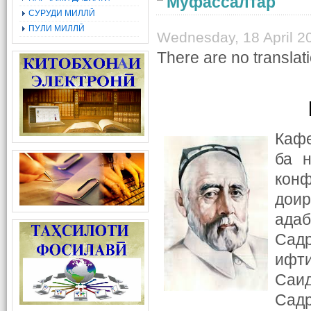
Муфассалтар
СУРУДИ МИЛЛӢ
ПУЛИ МИЛЛӢ
Wednesday, 18 April 2
There are no translati
Каф
ба 
кон
доир
ада
Сад
ифт
Саи
Сад