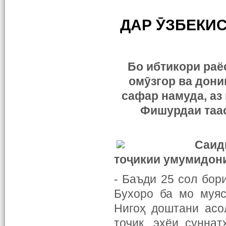
ДАР ӮЗБЕКИС
Бо ибтикори раё
омӯзгор ва дони
сафар намуда, аз
Фишурдаи таас
Саид
тоҷикии умумидон
- Баъди 25 сол бор
Бухоро ба мо муяс
Нигоҳ доштани асо
тоҷик, эҳёи сунна