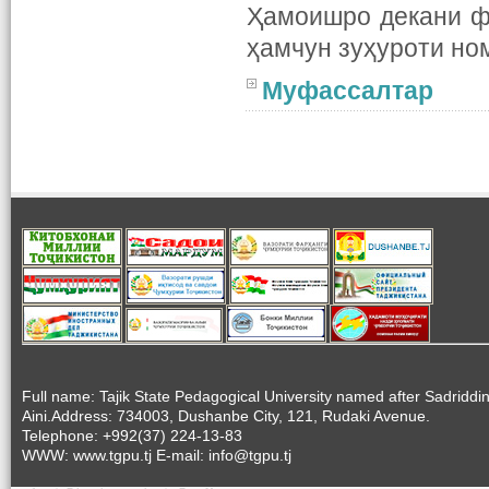
Ҳамоишро декани ф
ҳамчун зуҳуроти но
Муфассалтар
Full name: Tajik State Pedagogical University named after Sadriddi
Aini.Address: 734003, Dushanbe City, 121, Rudaki Avenue.
Telephone: +992(37) 224-13-83
WWW: www.tgpu.tj E-mail: info@tgpu.tj