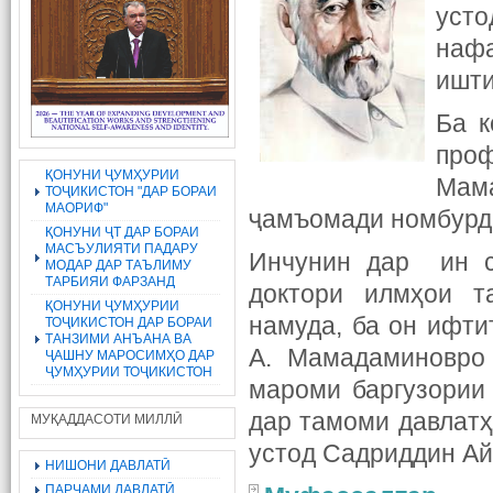
усто
наф
ишти
Ба к
про
ҚОНУНИ ҶУМҲУРИИ
Мама
ТОҶИКИСТОН "ДАР БОРАИ
МАОРИФ"
ҷамъомади номбурда
ҚОНУНИ ҶТ ДАР БОРАИ
МАСЪУЛИЯТИ ПАДАРУ
Инчунин дар ин с
МОДАР ДАР ТАЪЛИМУ
ТАРБИЯИ ФАРЗАНД
доктори илмҳои т
ҚОНУНИ ҶУМҲУРИИ
намуда, ба он ифт
ТОҶИКИСТОН ДАР БОРАИ
ТАНЗИМИ АНЪАНА ВА
А. Мамадаминовро
ҶАШНУ МАРОСИМҲО ДАР
ҶУМҲУРИИ ТОҶИКИСТОН
мароми баргузории
дар тамоми давлатҳ
МУҚАДДАСОТИ МИЛЛӢ
устод Садриддин Ай
НИШОНИ ДАВЛАТӢ
ПАРЧАМИ ДАВЛАТӢ