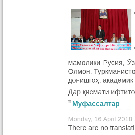
мамолики Русия, Ӯз
Олмон, Туркманисто
донишгоҳ, академик
Дар қисмати ифтит
Муфассалтар
Monday, 16 April 2018 
There are no translati