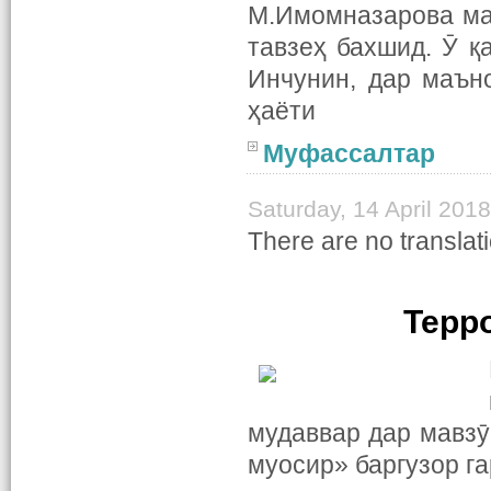
М.Имомназарова ма
тавзеҳ бахшид. Ӯ қ
Инчунин, дар маън
ҳаёти
Муфассалтар
Saturday, 14 April 201
There are no translati
Терр
мудаввар дар мавзӯ
муосир» баргузор га