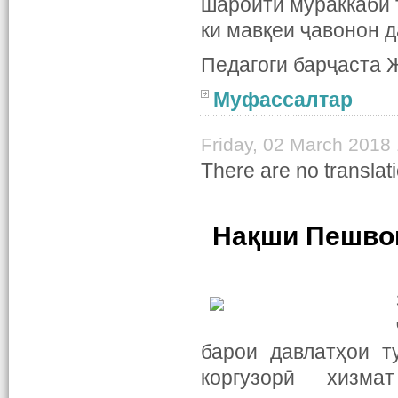
шароити мураккаби 
ки мавқеи ҷавонон 
Педагоги барҷаста 
Муфассалтар
Friday, 02 March 2018
There are no translati
Нақши Пешвои
барои давлатҳои т
коргузорӣ хизма