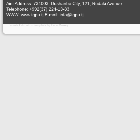
Aini.Address: 734003, Dushanbe City, 121, Rudaki Avenue.
Telephone: +992(37) 224-13-83
WWW: www.tgpu.tj E-mail: info@tgpu.tj
Joomla
Education template
by
Earn Money
.