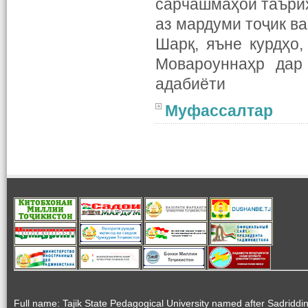
сарчашмаҳои таърих
аз мардуми тоҷик ва
Шарқ, яъне курдҳо,
Мовароуннаҳр дар
адабиёти
Муфассалтар
Full name: Tajik State Pedagogical University named after Sadriddi