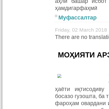
аҳли башар исбот 
ҳамдигарфаҳмӣ
Муфассалтар
Friday, 02 March 2018
There are no translati
МОҲИЯТИ АР
ҳаёти иқтисодиву
босазо гузошта, ба 
фароҳам овардани 