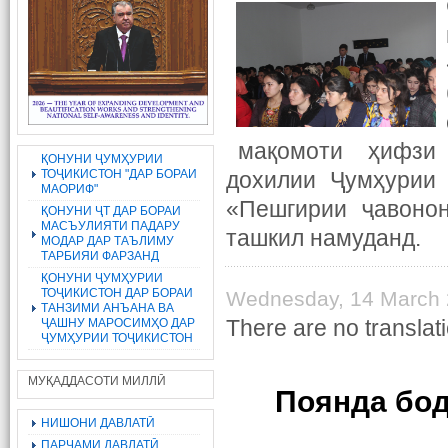
мақомоти ҳифзи ҳу
ҚОНУНИ ҶУМҲУРИИ
ТОҶИКИСТОН "ДАР БОРАИ
дохилии Ҷумҳурии 
МАОРИФ"
«Пешгирии ҷавоно
ҚОНУНИ ҶТ ДАР БОРАИ
МАСЪУЛИЯТИ ПАДАРУ
ташкил намуданд.
МОДАР ДАР ТАЪЛИМУ
ТАРБИЯИ ФАРЗАНД
ҚОНУНИ ҶУМҲУРИИ
ТОҶИКИСТОН ДАР БОРАИ
Wednesday, 14 March 
ТАНЗИМИ АНЪАНА ВА
There are no translati
ҶАШНУ МАРОСИМҲО ДАР
ҶУМҲУРИИ ТОҶИКИСТОН
МУҚАДДАСОТИ МИЛЛӢ
Поянда бод
НИШОНИ ДАВЛАТӢ
ПАРЧАМИ ДАВЛАТӢ