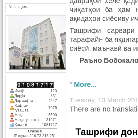
давраҳои хеле қад
No images
ҷиҳатҳои ба ҳам н
ақидаҳои сиёсиву и
Ташрифи сарвари 
тарафайн ба якдига
сиёсӣ, маънавӣ ва и
Раъно Бобокало
More...
Имрӯз
123
Дирӯз
831
Tuesday, 13 March 201
Дар ҳафта
4547
Хафтаи
There are no translati
7075
гузашта
Моҳ
5590
Моҳи гузашта
31971
Ҳамагӣ
1081717
Ташрифи дон
Online 8
IP шумо: 216.73.216.251