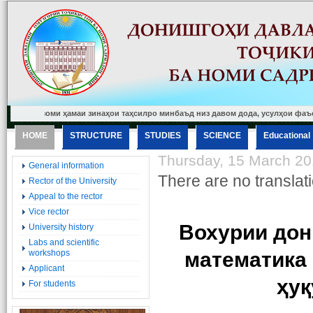
низоми ҳамаи зинаҳои таҳсилро минбаъд низ давом дода, усулҳои фаъоли таълим
HOME
STRUCTURE
STUDIES
SCIENCE
Еducational
Thursday, 15 March 20
General information
There are no translati
Rector of the University
Appeal to the rector
Vice rector
Вохурии дон
University history
Labs and scientific
workshops
математика
Applicant
ҳуқ
For students