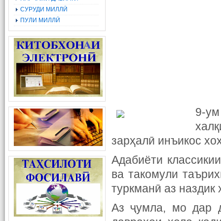
СУРУДИ МИЛЛӢ
ПУЛИ МИЛЛӢ
9-ум
халқ
зарҳалӣ инъикос хоҳ
Адабиёти классики
ва такомули таърих
туркманӣ аз наздик 
Аз ҷумла, мо дар 