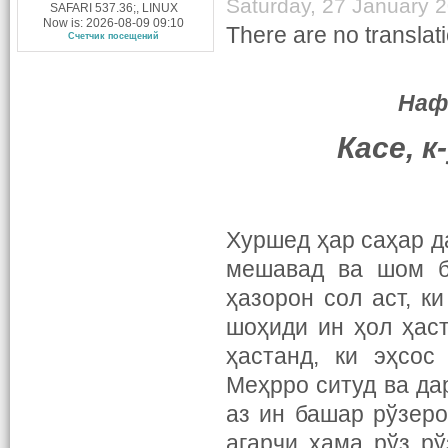
Saturday, 27 January 
SAFARI 537.36;, LINUX
Now is: 2026-08-09 09:10
There are no translati
Счетчик посещений
Нафа
Касе, к
Хуршед ҳар саҳар да
мешавад ва шом б
ҳазорон сол аст, к
шоҳиди ин ҳол ҳас
ҳастанд, ки эҳсос
Меҳрро ситуд ва да
аз ин башар рўзеро
агарчи ҳама рўз р