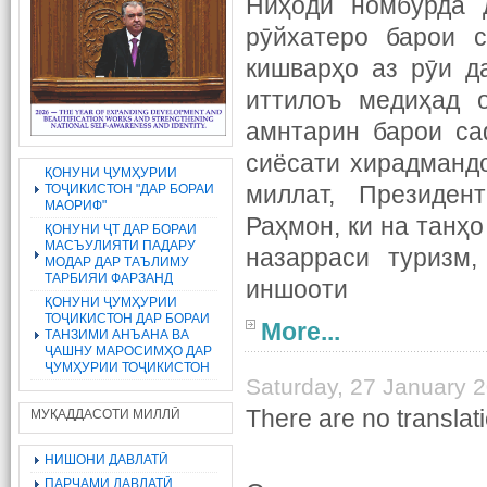
Ниҳоди номбурда 
рӯйхатеро барои с
кишварҳо аз рӯи д
иттилоъ медиҳад о
амнтарин барои са
сиёсати хирадманд
ҚОНУНИ ҶУМҲУРИИ
миллат, Президен
ТОҶИКИСТОН "ДАР БОРАИ
МАОРИФ"
Раҳмон, ки на танҳ
ҚОНУНИ ҶТ ДАР БОРАИ
МАСЪУЛИЯТИ ПАДАРУ
назарраси туризм,
МОДАР ДАР ТАЪЛИМУ
ТАРБИЯИ ФАРЗАНД
иншооти
ҚОНУНИ ҶУМҲУРИИ
ТОҶИКИСТОН ДАР БОРАИ
More...
ТАНЗИМИ АНЪАНА ВА
ҶАШНУ МАРОСИМҲО ДАР
ҶУМҲУРИИ ТОҶИКИСТОН
Saturday, 27 January 
There are no translati
МУҚАДДАСОТИ МИЛЛӢ
НИШОНИ ДАВЛАТӢ
ПАРЧАМИ ДАВЛАТӢ