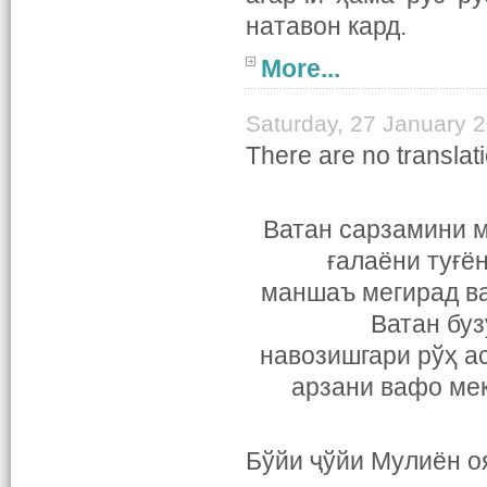
натавон кард.
More...
Saturday, 27 January 
There are no translati
Ватан сарзамини м
ғалаёни туғён
маншаъ мегирад ва
Ватан буз
навозишгари рўҳ ас
арзани вафо мек
Бўйи ҷўйи Мулиён о