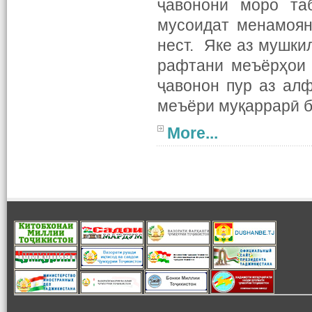
ҷавонони моро та
мусоидат менамоян
нест. Яке аз мушки
рафтани меъёрҳои 
ҷавонон пур аз алф
меъёри муқаррарӣ б
More...