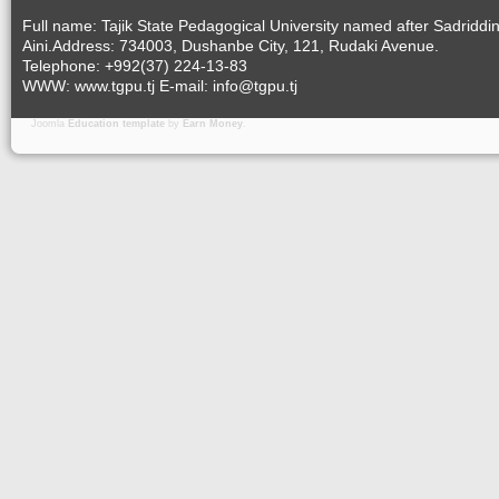
Full name: Tajik State Pedagogical University named after Sadriddi
Aini.Address: 734003, Dushanbe City, 121, Rudaki Avenue.
Telephone: +992(37) 224-13-83
WWW: www.tgpu.tj E-mail: info@tgpu.tj
Joomla
Education template
by
Earn Money
.