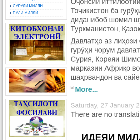
Оҷонсии иттилоотии
СУРУДИ МИЛЛӢ
Тоҷикистон ба гурӯҳ
ПУЛИ МИЛЛӢ
диданибоб шомил шу
Туркманистон, Қазо
Давлатҳо аз лиҳози 
гурӯҳи чорум давлат
Сурия, Кореяи Шимо
марказии Африқо во
шаҳрвандон ва сайё
More...
Saturday, 27 January 
There are no translati
ИДЕЯИ МИЛ