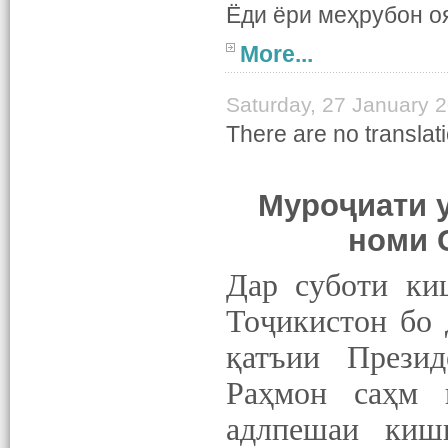
Ёди ёри меҳрубон 
More...
Saturday, 27 January 
There are no translati
Муроҷиати 
номи 
Дар суботи к
Тоҷикистон бо 
қатъии Прези
Раҳмон саҳм 
адлпешаи кишв