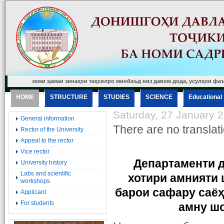
низоми ҳамаи зинаҳои таҳсилро минбаъд низ давом дода, усулҳои фаъоли таълим
HOME
STRUCTURE
STUDIES
SCIENCE
Еducational
Saturday, 27 January 
General information
There are no translati
Rector of the University
Appeal to the rector
Vice rector
Департаменти 
University history
Labs and scientific
хотири
амнияти
workshops
барои
сафару
саё
Applicant
For students
амну
шо