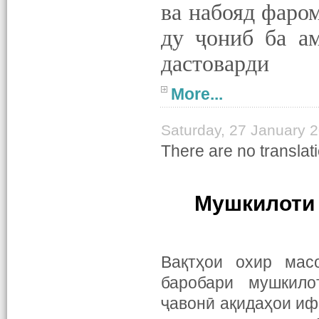
ва набояд фаро
ду ҷониб ба а
дастоварди
More...
Saturday, 27 January 
There are no translati
Мушкилоти 
Вақтҳои охир мас
баробари мушкило
ҷавонӣ ақидаҳои иф