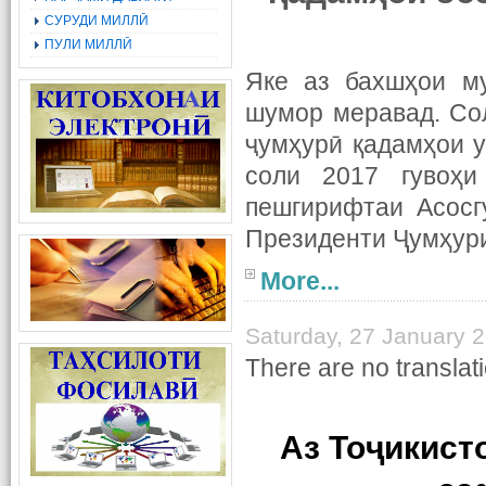
СУРУДИ МИЛЛӢ
ПУЛИ МИЛЛӢ
Яке аз бахшҳои му
шумор меравад. Со
ҷумҳурӣ қадамҳои у
соли 2017 гувоҳи
пешгирифтаи Асосг
Президенти Ҷумҳур
More...
Saturday, 27 January 
There are no translati
Аз Тоҷикист