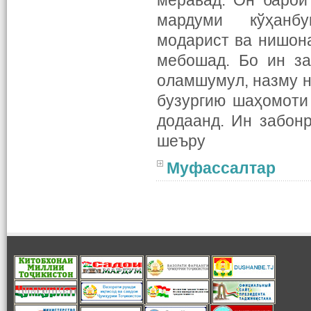
меравад. Он барои
мардуми кўҳанбун
модарист ва нишон
мебошад. Бо ин за
оламшумул, назму н
бузургию шаҳомоти
додаанд. Ин забон
шеъру
Муфассалтар