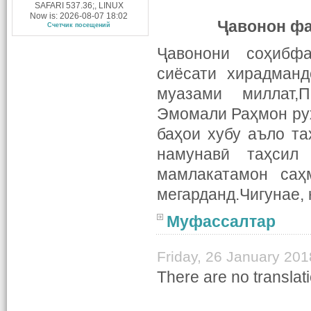
SAFARI 537.36;, LINUX
Now is: 2026-08-07 18:02
Ҷавонон ф
Счетчик посещений
Ҷавонони соҳибфа
сиёсати хирадманд
муазами миллат,
Эмомали Раҳмон руҳ
баҳои хубу аъло т
намунавӣ таҳсил
мамлакатамон саҳ
мегарданд.Чигунае, 
Муфассалтар
Friday, 26 January 201
There are no translati