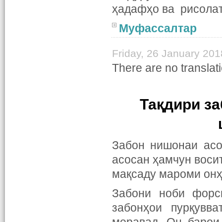
ҳадафҳо ва рисолат
Муфассалтар
Friday, 26 January 201
There are no translati
Тақдири за
Забон нишонаи асо
асосан ҳамчун воси
мақсаду мароми онҳ
Забони ноби форсӣ
забонҳои пурқувва