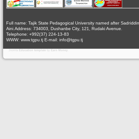
Full name: Tajik State Pedagogical University named after Sadriddi
Aini.Address: 734003, Dushanbe City, 121, Rudaki Avenue.
Telephone: +992(37) 224-13-83
WWW: www.tgpu.tj E-mail: info@tgpu.tj
Joomla
Education template
by
Earn Money
.