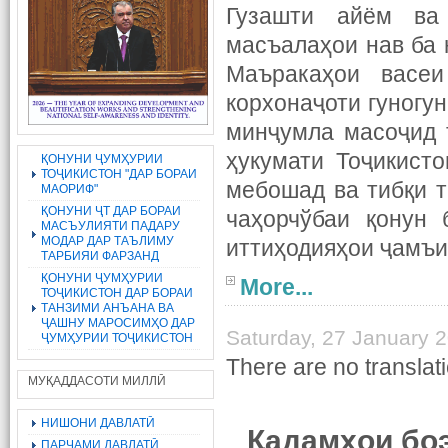
Гузашти айём ва
масъалаҳои нав ба н
Маъракаҳои васеи
корхонаҷоти гуногун
минҷумла масоҷид 
ҳукумати Тоҷикист
ҚОНУНИ ҶУМҲУРИИ
ТОҶИКИСТОН "ДАР БОРАИ
мебошад ва тибқи т
МАОРИФ"
ҚОНУНИ ҶТ ДАР БОРАИ
чаҳорчўбаи қонун 
МАСЪУЛИЯТИ ПАДАРУ
МОДАР ДАР ТАЪЛИМУ
иттиҳодияҳои ҷамъи
ТАРБИЯИ ФАРЗАНД
ҚОНУНИ ҶУМҲУРИИ
More...
ТОҶИКИСТОН ДАР БОРАИ
ТАНЗИМИ АНЪАНА ВА
ҶАШНУ МАРОСИМҲО ДАР
Saturday, 27 January 
ҶУМҲУРИИ ТОҶИКИСТОН
There are no translati
МУҚАДДАСОТИ МИЛЛӢ
НИШОНИ ДАВЛАТӢ
Қадамҳои бо
ПАРЧАМИ ДАВЛАТӢ