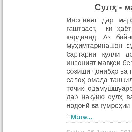
Сулҳ - 
Инсоният дар мар
гаштааст, ки ҳаё
кардаанд. Аз бай
муҳимтаринашон су
бартарии куллӣ д
инсоният мавқеи бе
созиши ҷонибҳо ва 
салоҳ омада ташкил
тоҷик, одамушшуаро
дар накўию сулҳ в
нодонӣ ва гумроҳии
More...
Friday, 26 January 201