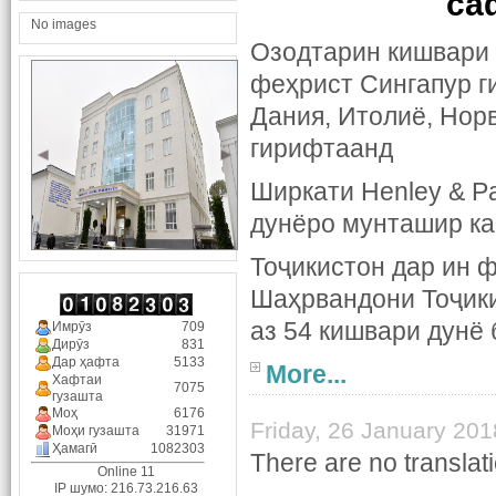
са
No images
Озодтарин кишвари 
феҳрист Сингапур г
Дания, Итолиё, Нор
гирифтаанд
Ширкати Henley & Pa
дунёро мунташир ка
Тоҷикистон дар ин 
Шаҳрвандони Тоҷики
аз 54 кишвари дунё 
Имрӯз
709
Дирӯз
831
Дар ҳафта
5133
More...
Хафтаи
7075
гузашта
Моҳ
6176
Friday, 26 January 201
Моҳи гузашта
31971
Ҳамагӣ
1082303
There are no translati
Online 11
IP шумо: 216.73.216.63