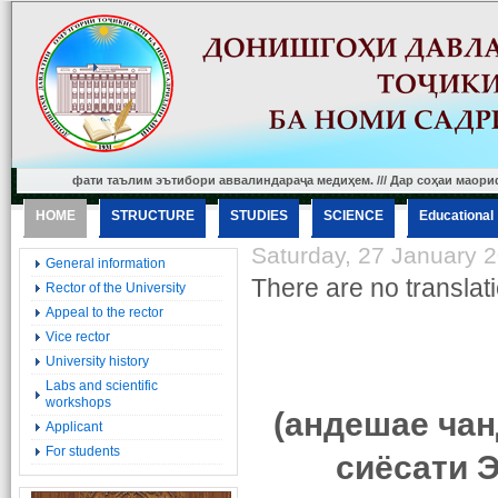
ифати таълим эътибори аввалиндараҷа медиҳем. /// Дар соҳаи маориф ду пробле
HOME
STRUCTURE
STUDIES
SCIENCE
Еducational
Saturday, 27 January 
General information
There are no translati
Rector of the University
Appeal to the rector
Vice rector
University history
Labs and scientific
workshops
(андешае чан
Applicant
For students
сиёсати 