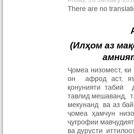
There are no translati
(Илҳом аз ма
амния
Ҷомеа низомест, к
он афрод аст, яъ
қонунияти табиӣ 
тавлид мешаванд, т
мекунанд ва аз ба
ҷомеа ҳамчун низо
ҷуғрофии мавҷудия
ва дурусти иттилоот