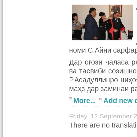
номи С.Айнӣ сарфар
Дар оғози ҷаласа р
ва тасвиби созишно
Р.Асадуллинро ниҳоя
маҳз дар заминаи р
More...
Add new 
Friday, 12 September 
There are no translati