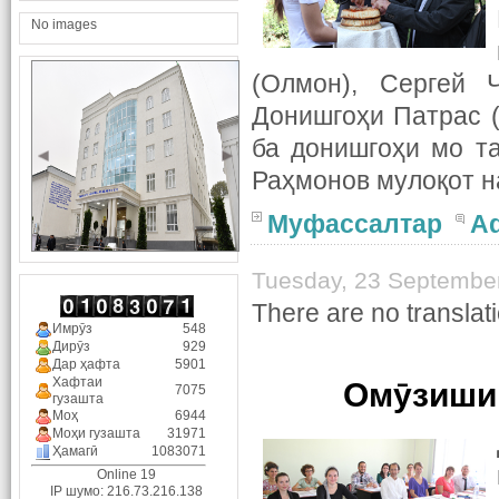
No images
(Олмон), Сергей 
Донишгоҳи Патрас 
ба донишгоҳи мо т
Раҳмонов мулоқот н
Муфассалтар
A
Tuesday, 23 Septembe
There are no translati
Имрӯз
548
Дирӯз
929
Дар ҳафта
5901
Хафтаи
Омӯзиши 
7075
гузашта
Моҳ
6944
Моҳи гузашта
31971
Ҳамагӣ
1083071
Online 19
IP шумо: 216.73.216.138