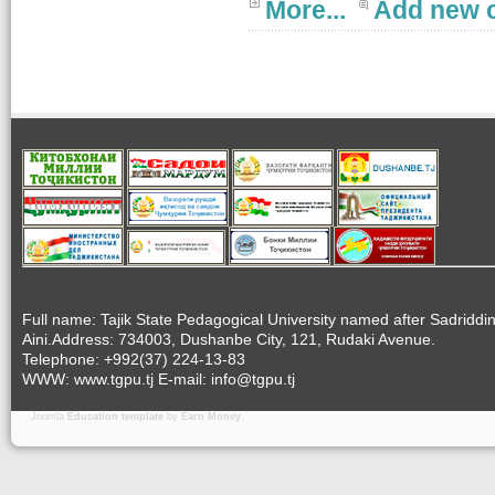
More...
Add new 
Full name: Tajik State Pedagogical University named after Sadriddi
Aini.Address: 734003, Dushanbe City, 121, Rudaki Avenue.
Telephone: +992(37) 224-13-83
WWW: www.tgpu.tj E-mail: info@tgpu.tj
Joomla
Education template
by
Earn Money
.