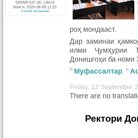
SAFARI 537.36;, LINUX
Now is: 2026-08-08 12:20
Счетчик посещений
роҳ мондааст.
Дар заминаи ҳамко
илми Ҷумҳурии Т
Донишгоҳи ба номи
Муфассалтар
A
Friday, 12 September 
There are no translati
Ректори Д