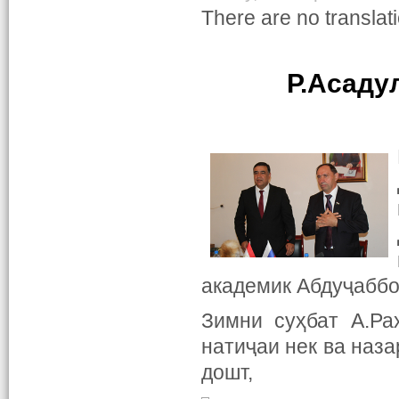
There are no translati
Р.Асаду
академик Абдуҷаббо
Зимни суҳбат А.Ра
натиҷаи нек ва наза
дошт,