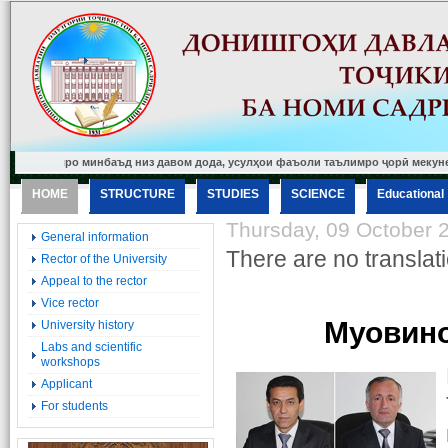
илро минбаъд низ давом дода, усулҳои фаъоли таълимро ҷорӣ мекунем ва ба сат
HOME
STRUCTURE
STUDIES
SCIENCE
Еducational
Thursday, 09 October 
General information
There are no translati
Rector of the University
Appeal to the rector
Vice rector
Муовино
University history
Labs and scientific
workshops
Applicant
For students