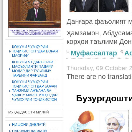
Данғара фаъолият 
Ҳамзамон, Абдусама
корҳои таълими До
ҚОНУНИ ҶУМҲУРИИ
ТОҶИКИСТОН "ДАР БОРАИ
Муфассалтар
A
МАОРИФ"
ҚОНУНИ ҶТ ДАР БОРАИ
МАСЪУЛИЯТИ ПАДАРУ
Thursday, 09 October 
МОДАР ДАР ТАЪЛИМУ
There are no translati
ТАРБИЯИ ФАРЗАНД
ҚОНУНИ ҶУМҲУРИИ
ТОҶИКИСТОН ДАР БОРАИ
ТАНЗИМИ АНЪАНА ВА
ҶАШНУ МАРОСИМҲО ДАР
Бузургдошт
ҶУМҲУРИИ ТОҶИКИСТОН
МУҚАДДАСОТИ МИЛЛӢ
НИШОНИ ДАВЛАТӢ
ПАРЧАМИ ДАВЛАТӢ