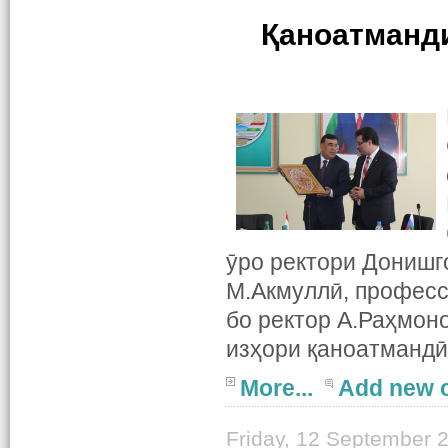
Қаноатманди
ӯро ректори Донишг
М.Акмуллӣ, професс
бо ректор А.Раҳмон
изҳори қаноатмандӣ
More...
Add new 
Friday, 12 September 