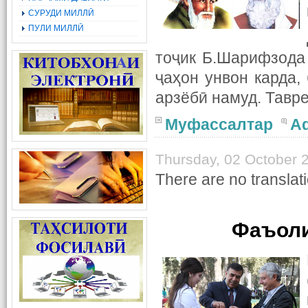
СУРУДИ МИЛЛӢ
ПУЛИ МИЛЛӢ
тоҷик Б.Шарифзода
ҷаҳон унвон карда,
арзёбӣ намуд. Тавр
Муфассалтар
A
Thursday, 02 October 
There are no translati
Фаъоли