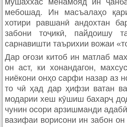
мушаххас менамояд ин ҷанба
мебошад. Ин масъалаҳо қар
хотири равшанӣ андохтан ба
забони тоҷикӣ, пайдоишу т
сарнавишти таърихии вожаи «т
Дар оғози китоб ин матлаб ма
он аст, ки хонандагон, махсу
ниёкони онҳо сарфи назар аз 
то чӣ ҳад дар ҳифзи ватан в
модарии хеш кӯшиш бахарҷ дод
чунин осори арзишманди адабӣ 
вазифаи ворисони ин забон он 