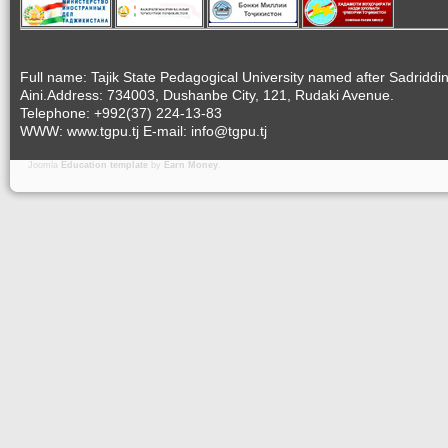
Full name: Tajik State Pedagogical University named after Sadriddi
Aini.Address: 734003, Dushanbe City, 121, Rudaki Avenue.
Telephone: +992(37) 224-13-83
WWW: www.tgpu.tj E-mail: info@tgpu.tj
Joomla
Education template
by
Earn Money
.