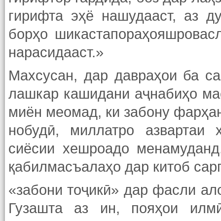
гирифта эҳё нашудааст, аз д
борҳо шикастапораҳояшровасл
нарасидааст.»
Махсусан, дар давраҳои ба с
лашкар кашидани аҷнабиҳо ма
миён меомад, ки забону фарҳа
нобудӣ, миллатро азвартаи 
сиёсии хешроадо менамуданд
қабилмасъалаҳо дар китоб сарг
«забони тоҷикӣ» дар фасли ал
Гузашта аз ин, пояҳои илм