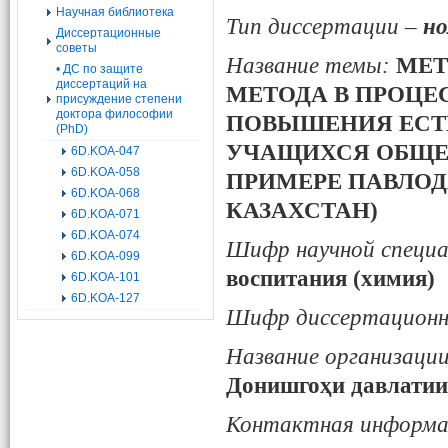
Научная библиотека
Тип диссертации –
но
Диссертационные
советы
Название темы:
МЕТ
• ДС по защите
диссертаций на
МЕТОДА В ПРОЦЕ
присуждение степени
доктора философии
ПОВЫШЕНИЯ ЕСТ
(PhD)
УЧАЩИХСЯ ОБЩЕ
6D.KOA-047
6D.KOA-058
ПРИМЕРЕ ПАВЛОД
6D.KOA-068
КАЗАХСТАН)
6D.KOA-071
6D.KOA-074
Шифр научной специа
6D.KOA-099
воспитания (химия)
6D.KOA-101
6D.KOA-127
Шифр диссертационн
Название организации
Донишгоҳи давлатии
Контактная информа