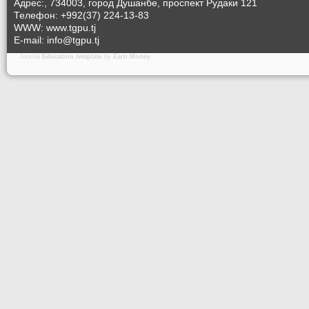
Адрес:, 734003, город Душанбе, проспект Рудаки 121
Телефон: +992(37) 224-13-83
WWW: www.tgpu.tj
E-mail: info@tgpu.tj
Joomla
Education template
by
Earn Money
.