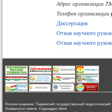
Адрес организации
73
Телефон организации
(
Диссертация
Отзыв научного руков
Отзыв научного руков
Полное название: Таджикский государственный педагогический
Университет
имени Садриддин Айнӣ