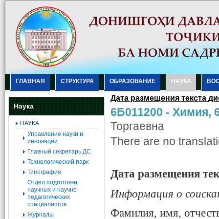
ГЛАВНАЯ
СТРУКТУРА
ОБРАЗОВАНИЕ
НАУКА
ВО
Дата размещения текста ди
Наука
6Б011200 - Химия, 
НАУКА
Торгаевна
Управление науки и
There are no translati
инновации
Главный секретарь ДС
Технологический парк
Дата размещения тек
Типография
Отдел подготовки
научных и научно-
Информация о соиска
педагогических
специалистов
Фамилия, имя, отчест
Журналы