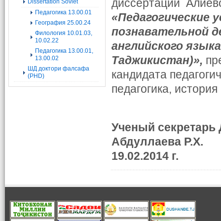
диссертации Алиев
Dissertation Soviet
Педагогика 13.00.01
«Педагогические 
География 25.00.24
познавательной д
Филология 10.01.03,
10.02.22
английского языка
Педагогика 13.00.01,
Таджикистан)»,
пре
13.00.02
ШД доктори фалсафа
кандидата педагогич
(PHD)
педагогика, история
Ученый секретарь
Абдуллаева Р.Х.
19.02.2014 г.