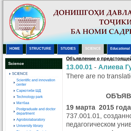
HOME
STRUCTURE
STUDIES
SCIENCE
Еducational
Объявление о предстояще
Science
13.00.01
-
Алиеʙа Г
SCIENCE
There are no translati
Scientific and innovation
center
Саркотиби ШД
ОБЪЯВ
Technology park
Матбаа
19 марта 2015 года 
Postgraduate and doctor
department
737.001.01, создан
Agrobiolabaratory
педагогическом уни
University library