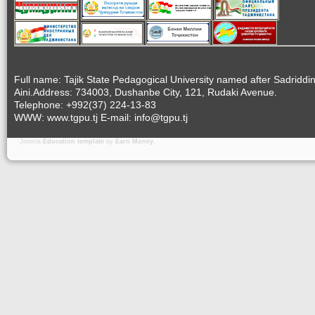
Full name: Tajik State Pedagogical University named after Sadriddi
Aini.Address: 734003, Dushanbe City, 121, Rudaki Avenue.
Telephone: +992(37) 224-13-83
WWW: www.tgpu.tj E-mail: info@tgpu.tj
Joomla
Education template
by
Earn Money
.