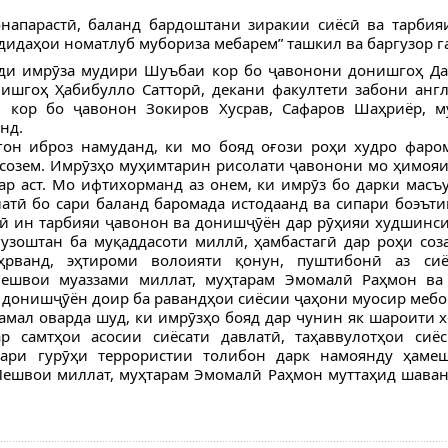
напарастӣ, баланд бардоштани зиракии сиёсӣ ва тарбия
дидаҳои номатлуб мубориза мебарем” ташкил ва баргузор г
нди имрӯза мудири Шуъбаи кор бо ҷавонони донишгоҳ Да
ишгоҳ Ҳабибулло Сатторӣ, декани факултети забони анг
и кор бо ҷавонон Зокиров Хусрав, Сафаров Шаҳриёр, 
нд.
гон иброз намуданд, ки мо бояд оғози роҳи худро фаро
 созем. Имрӯзҳо муҳимтарин рисолати ҷавонони мо ҳимояи
ар аст. Мо ифтихорманд аз онем, ки имрӯз бо дарки масъ
латӣ бо сари баланд баромада истодаанд ва сипари боэът
рӣ ин тарбияи ҷавонон ва донишҷӯён дар рӯҳияи худшинси
гузоштан ба муқаддасоти миллӣ, ҳамбастагӣ дар роҳи соз
ҳрванд, эҳтироми волоияти қонун, пуштибонӣ аз сиё
Пешвои муаззами миллат, муҳтарам Эмомалӣ Раҳмон ва
 донишҷӯён доир ба равандҳои сиёсии ҷаҳони муосир мебо
амал оварда шуд, ки имрӯзҳо бояд дар чунин як шароити хе
р самтҳои асосии сиёсати давлатӣ, таҳаввулотҳои сиё
тари гурӯҳи террористии толибон дарк намоянду ҳаме
-Пешвои миллат, муҳтарам Эмомалӣ Раҳмон муттаҳид шаван