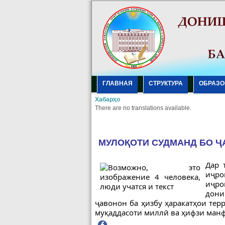
ГЛАВНАЯ
СТРУКТУРА
ОБРАЗО
Хабарҳо
There are no translations available.
МУЛОҚОТИ СУДМАНД БО Ҷ
Дар 
иҷро
иҷро
дони
ҷавонон ба ҳизбу ҳаракатҳои
тер
муқаддасоти миллӣ ва ҳифзи манф