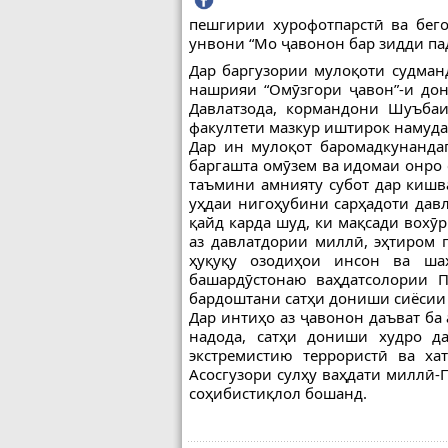
пешгирии хурофотпарстӣ ва бего
унвони “Мо ҷавонон бар зидди па
Дар баргузории мулоқоти судма
нашрияи “Омӯзгори ҷавон”-и дон
Давлатзода, кормандони Шуъба
факултети мазкур иштирок намуда
Дар ин мулоқот баромадкунанда
баргашта омӯзем ва идомаи онро
таъмини амнияту субот дар кишв
уҳдаи нигоҳубини сарҳадоти дав
қайд карда шуд, ки мақсади вохӯ
аз давлатдории миллӣ, эҳтиром 
ҳуқуқу озодиҳои инсон ва ша
башардӯстонаю ваҳдатсолории 
бардоштани сатҳи дониши сиёсии
Дар интиҳо аз ҷавонон даъват ба 
надода, сатҳи дониши худро да
экстремистию террористӣ ва ха
Асосгузори сулҳу ваҳдати миллӣ
соҳибистиқлол бошанд.