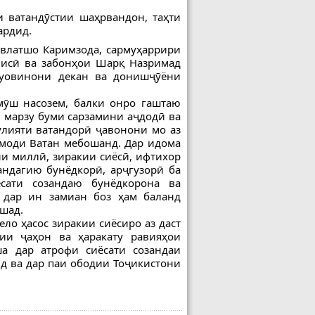
и ватандӯстии шаҳрвандон, таҳти
ардид.
влатшо Каримзода, сармуҳаррири
лисӣ ва забонҳои Шарқ Назримад
муовинони декан ва донишҷӯёни
мӯш насозем, балки онро гаштаю
 марзу буми сарзамини аҷдодӣ ва
улияти ватандорӣ ҷавонони мо аз
имоди Ватан мебошанд. Дар идома
и миллӣ, зиракии сиёсӣ, ифтихор
андагию бунёдкорӣ, арҷгузорӣ ба
сати созандаю бунёдкорона ва
 дар ин замиан боз ҳам баланд
шад.
ло ҳасос зиракии сиёсиро аз даст
сии ҷаҳон ва ҳаракату равияҳои
ша дар атрофи сиёсати созандаи
д ва дар паи ободии Тоҷикистони