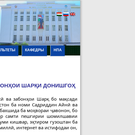
УЛЬТЕТЫ
КАФЕДРЫ
НПА
АБОНҲОИ ШАРҚИ ДОНИШГОҲ
сӣ ва забонҳои Шарқ бо мақсади
истон ба номи Садриддин Айнӣ ва
бахшида ба моҳвораи ҷавонон, бо
дар самти пешгирии шомилшавии
буми кишвар, эҳтиром гузоштан ба
миллӣ, интернет ва истифодаи он,