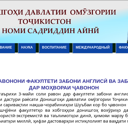
ВАНИЕ
НАУКА
ВОСПИТАНИЕ
МЕЖДУНАРОДНЫЙ
ФАК
АВОНОНИ ФАКУЛТЕТИ ЗАБОНИ АНГЛИСӢ ВА З
ДАР МОҲВОРАИ ҶАВОНОН
таърихи 3-майи соли равон дар факултети забони англи
и дастури раёсати Донишгоҳи давлатии омӯзгории Тоҷик
и саривақтии нақша-чорабиниҳои Шуъбаи кор бо ҷавонон 
шҷӯёни факултетҳо ва хобгоҳҳои донишгоҳ вохӯриҳо 
рористӣ-экстремистӣ ва таълимотҳои динӣ, ҳимояи марзу 
иатҳои миллӣ, ҳифзи дастоварҳои истиқлолият ва ваҳдати 