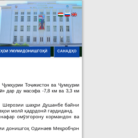
АҲОИ УМУМИДОНИШГОҲӢ
САНАДҲО
 Ҷумҳурии Тоҷикистон ва Ҷумҳурии
» дар ду масофа -7,8 км ва 3,3 км
зи Шерозии шаҳри Душанбе байни
фаҳои молӣ қадрдонӣ гардиданд.
 нафар омӯзгорону кормандон ва
дии донишгоҳ Одинаев Меҳробҷон