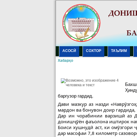
АСОСӢ
СОХТОР
ТАЪЛИМ
Хабарҳо
Бахш
Ҳинд
баргузор гардид.
Дави мазкур аз назди «Наврӯзго
мардон ва бонувон доир гардида,
Дар ин чорабинии
варзишӣ аз Д
донишҷӯён фаъолона иштирок на
Боиси хушнудӣ аст, ки омӯзгори
дар масофаи 7,8 километр сазовор