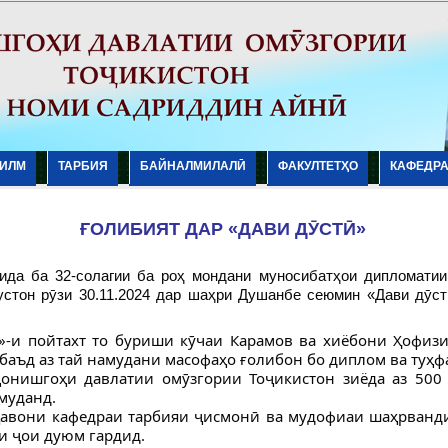
ИЛМ
ТАРБИЯ
БАЙНАЛМИЛАЛӢ
ФАКУЛТЕТҲО
КАФЕДР
ҒОЛИБИЯТ ДАР «ДАВИ ДӮСТӢ»
ида ба 32-солагии ба роҳ мондани муносибатҳои дипломатии
устон рӯзи 30.11.2024 дар шаҳри Душанбе сеюмин «Дави дӯстӣ
ҳ»-и пойтахт то буриши кӯчаи Карамов ва хиёбони Ҳофи
 баъд аз тай намудани масофаҳо ғолибон бо диплом ва туҳ
онишгоҳи давлатии омӯзгории Тоҷикистон зиёда аз 500
муданд.
 ҷавони кафедраи тарбияи ҷисмонӣ ва мудофиаи шаҳрван
и ҷои дуюм гардид.