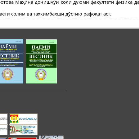
аротова Маҳина донишҷӯи соли дуюми факултети физика да
аёти солим ва таҳкимбахши дӯстию рафоқат аст.