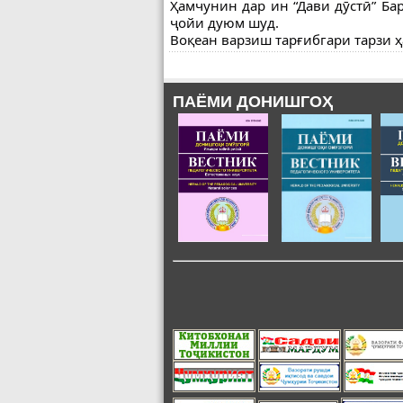
Ҳамчунин дар ин “Дави дӯстӣ” Б
ҷойи дуюм шуд.
Воқеан варзиш тарғибгари тарзи ҳ
ПАЁМИ ДОНИШГОҲ