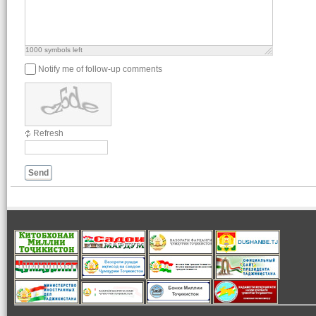
1000
symbols left
Notify me of follow-up comments
Refresh
Send