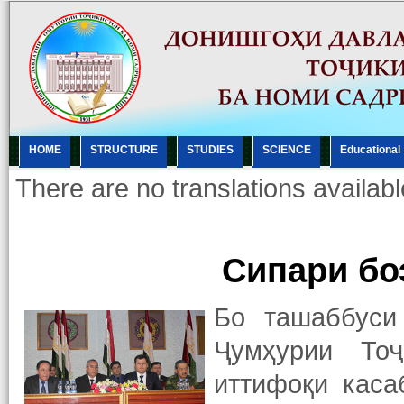
HOME
STRUCTURE
STUDIES
SCIENCE
Еducational
There are no translations availabl
Сипари бо
Бо ташаббуси
Ҷумҳурии То
иттифоқи каса