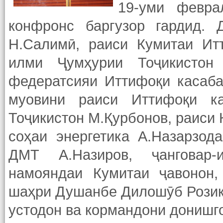
19-уми февр
конфронс баргузор гардид. 
Н.Салимӣ, раиси Кумитаи Ит
илми Ҷумҳурии Тоҷикистон
федератсияи Иттифоқи касаба
муовини раиси Иттифоқи к
Тоҷикистон М.Қурбонов, раиси
соҳаи энергетика А.Назарзод
ДМТ А.Назиров, ҷанговар-и
намояндаи Кумитаи ҷавонон,
шаҳри Душанбе Дилошӯб Розиқо
устодон ва кормандони донишг