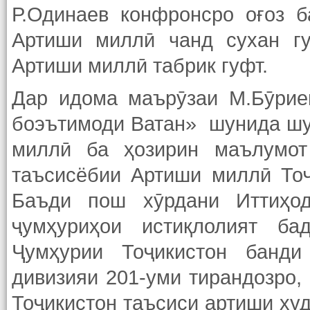
Р.Одинаев конфронсро оғоз 
Артиши миллӣ чанд сухан гу
Артиши миллӣ табрик гуфт.
Дар идома маърӯзаи М.Бӯрие
боэътимоди Ватан» шунида шу
миллӣ ба ҳозирин маълумот
таъсисёбии Артиши миллӣ Тоҷ
Баъди пош хӯрдани Иттиҳод
ҷумҳуриҳои истиқлолият ба
Ҷумҳурии Тоҷикистон банди
дивизияи 201-уми тирандозро, 
Тоҷикистон таъсиси артиши худ