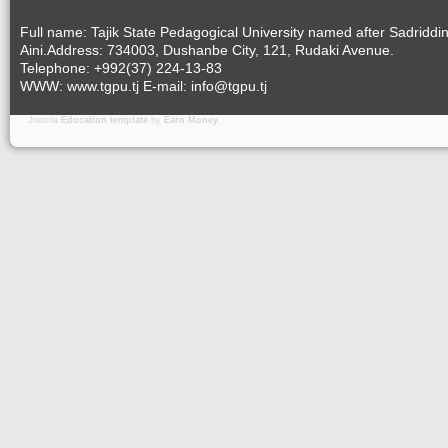
Full name: Tajik State Pedagogical University named after Sadriddi
Aini.Address: 734003, Dushanbe City, 121, Rudaki Avenue.
Telephone: +992(37) 224-13-83
WWW: www.tgpu.tj E-mail: info@tgpu.tj
Joomla
Education template
by
Earn Money
.