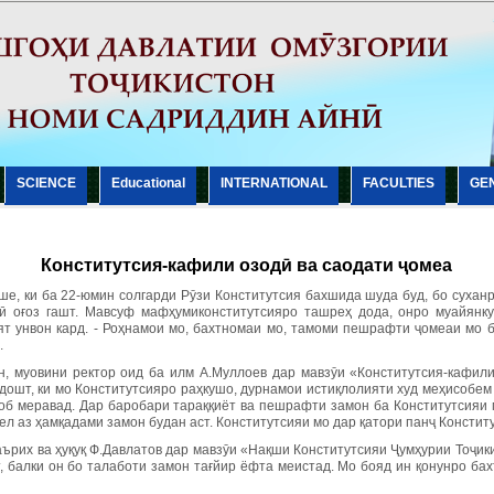
SCIENCE
Еducational
INTERNATIONAL
FACULTIES
GE
Конститутсия-кафили озодӣ ва саодати ҷомеа
е, ки ба 22-юмин солгарди Рӯзи Конститутсия бахшида шуда буд, бо сухан
ӣ оғоз гашт. Мавсуф мафҳумиконститутсияро ташреҳ дода, онро муайянку
т унвон кард. - Роҳнамои мо, бахтномаи мо, тамоми пешрафти ҷомеаи мо ба
.
, муовини ректор оид ба илм А.Муллоев дар мавзӯи «Конститутсия-кафили
дошт, ки мо Конститутсияро раҳкушо, дурнамои истиқлолияти худ меҳисобем
об меравад. Дар баробари тараққиёт ва пешрафти замон ба Конститутсияи м
ел аз ҳамқадами замон будан аст. Конститутсияи мо дар қатори панҷ Консти
ърих ва ҳуқуқ Ф.Давлатов дар мавзӯи «Нақши Конститутсияи Ҷумҳурии Тоҷик
т, балки он бо талаботи замон тағйир ёфта меистад. Мо бояд ин қонунро ба