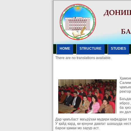
HOME
STRUCTURE
STUDIES
There are no translations available.
Ҳамоиш
Салим
ҷамъия
ректор
Баъдан
иброз 
ба ҳис
ин дал
Дар ҷамъбаст маърӯзаи мудири кафедраи та
Ӯ қайд кард, ки қонуни давлат шахшуда нес
барои ҳамаи мо зарур аст.