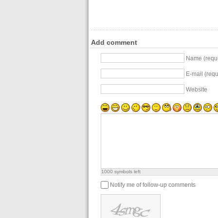
Add comment
Name (requi
E-mail (requi
Website
1000
symbols left
Notify me of follow-up comments