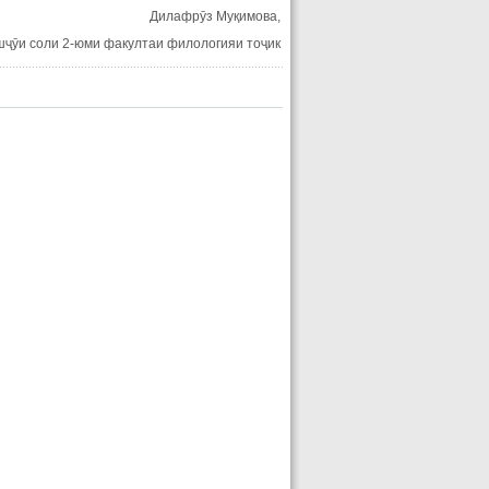
Дилафрӯз Муқимова,
ҷӯи соли 2-юми факултаи филологияи тоҷик