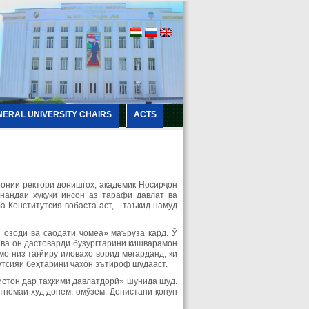
NERAL UNIVERSITY CHAIRS
ACTS
ронии ректори донишгоҳ, академик Носирҷон
нандаи ҳуқуқи инсон аз тарафи давлат ва
 Конститутсия вобаста аст, - таъкид намуд
 озодӣ ва саодати ҷомеа» маърӯза кард. Ӯ
 ва он дастоварди бузургтарини кишварамон
о низ тағйиру иловаҳо ворид мегарданд, ки
тутсияи беҳтарини ҷаҳон эътироф шудааст.
истон дар таҳкими давлатдорӣ» шунида шуд.
хтномаи худ донем, омӯзем. Донистани қонун