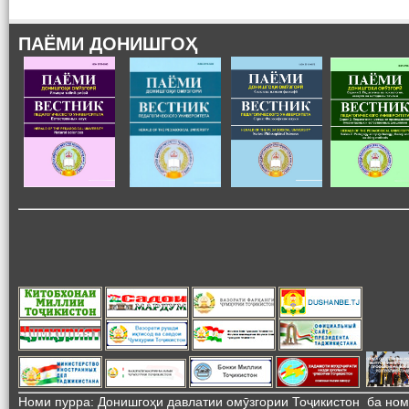
ПАЁМИ ДОНИШГОҲ
Номи пурра: Донишгоҳи давлатии омӯзгории Тоҷикистон ба но