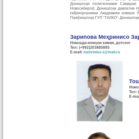
Донишгоҳи политехникии Самараи 
Новосибирск); Донишгоҳи давлатии Н
ғайриорганикии Академияи илмҳои Ў
Пажўхишгоҳи ГУП “ТАЛКО”, Донишгоҳи 
Зарипова Меҳринисо За
Номзади илмҳои химия, дотсент
Тел: (+992)203885885
E-mail:
mehriniso-z@mail.ru
То
Номз
Тел: 
E-mai