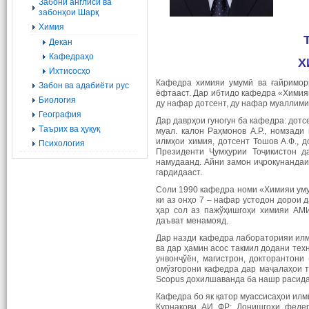
Забони англисӣ ва
забонҳои Шарқ
Химия
Декан
Кафедраҳо
Х
Ихтисосҳо
Кафедра химияи умумӣ ва ғайримор
Забон ва адабиёти рус
ёфтааст. Дар ибтидо кафедра «Химияи
Биология
ду нафар дотсент, ду нафар муаллими
География
Дар даврҳои гуногун ба кафедра: дотсе
Tаърих ва ҳуқуқ
муал. калон Раҳмонов А.Р., номзади
илмҳои химия, дотсент Тошов А.Ф., 
Психология
Президенти Ҷумҳурии Тоҷикистон д
намудаанд. Айни замон иҷрокунандаи
гардидааст.
Соли 1990 кафедра номи «Химияи уму
ки аз онҳо 7 – нафар устодон дорои
ҳар сол аз пажўҳишгоҳи химияи АМИ
даъват менамояд.
Дар назди кафедра лабораторияи илм
ва дар ҳамин асос такмил додани тех
унвонҷўён, магистрон, докторантони
омўзгорони кафедра дар маҷалаҳои т
Scopus дохилшаванда ба нашр расида
Кафедра бо як қатор муассисаҳои илмӣ
Курнакови АИ ФР; Донишгоҳи федер