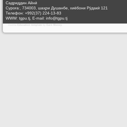
Садриддин Айнӣ
Суроға:, 734003, шаҳри Душанбе, хиёбони Рӯдакӣ 121
Телефон: +992(37) 224-13-83
WWW: tgpu.tj, E-mail: info@tgpu.tj
Joomla
Education template
by
Earn Money
.