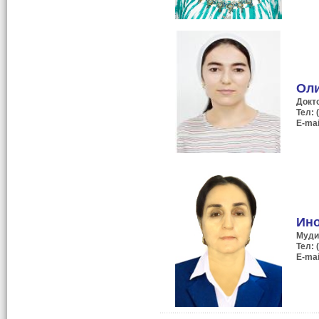
Ол
Докт
Тел: 
Е-mai
Ин
Муди
Тел: 
Е-mai