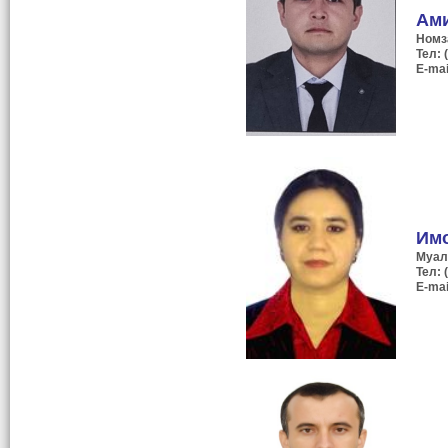
Ами
Номз
Тел: 
E-mai
Им
Муал
Тел: 
E-mai