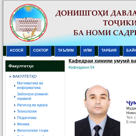
АСОСӢ
СОХТОР
ТАЪЛИМ
ИЛМ
ТАРБИЯ
БАЙ
Кафедраи химияи умумӣ ва
Факултетҳо
Кафедрахо 54
ФАКУЛТЕТҲО
Mатематика ва
информатика
Забонҳои романӣ-
германӣ
Ҷу
Иқтисод ва идора
Муди
Технология
Номз
Тел: 
Педагогика
E-mai
Физика
Филологияи тоҷик