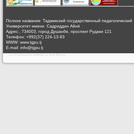
Полное название: Таджикский государственный педагогический
Университет
имени Садриддин Айнӣ
Адрес:, 734003, город Душанбе, проспект Рудаки 121
Телефон: +992(37) 224-13-83
WWW: www.tgpu.tj
E-mail: info@tgpu.tj
Joomla
Education template
by
Earn Money
.