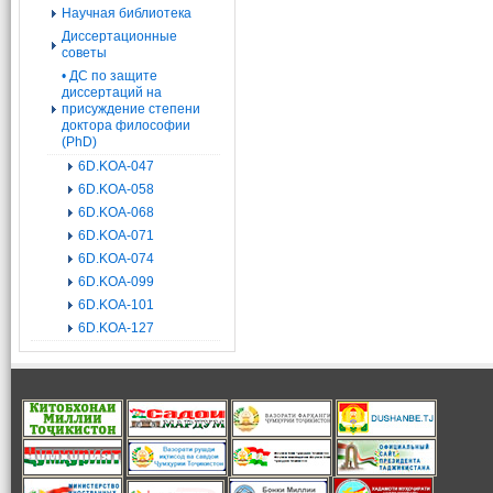
Научная библиотека
Диссертационные
советы
• ДС по защите
диссертаций на
присуждение степени
доктора философии
(PhD)
6D.KOA-047
6D.KOA-058
6D.KOA-068
6D.KOA-071
6D.KOA-074
6D.KOA-099
6D.KOA-101
6D.KOA-127