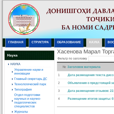
ГЛАВНАЯ
СТРУКТУРА
ОБРАЗОВАНИЕ
НАУКА
ВО
Хасенова Марал Торг
Наука
Фильтр по заголовку
НАУКА
№
Заголовок материала
Управление науки и
инновации
1
Дата размещения текста диссе
Главный секретарь ДС
2
Объявления о предстоящей за
Технологический парк
Типография
3
Дата размещения отзывов: 22.
Отдел подготовки
научных и научно-
4
Размещение итогов защиты: 01
педагогических
специалистов
Журналы