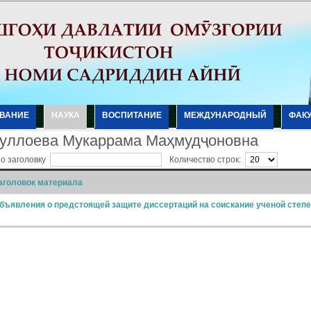
ВАНИЕ
НАУКА
ВОСПИТАНИЕ
МЕЖДУНАРОДНЫЙ
ФАК
уллоева Мукаррама Маҳмудҷоновна
по заголовку
Количество строк:
аголовок материала
бъявления о предстоящей защите диссертаций на соискание ученой степе