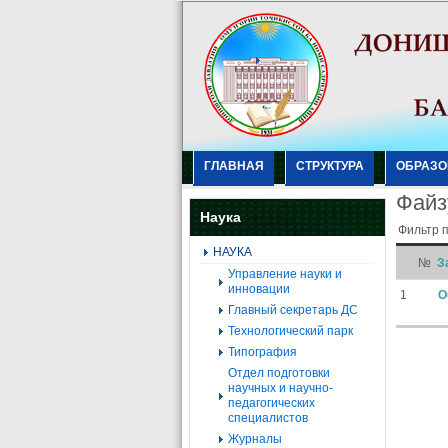
ГЛАВНАЯ
СТРУКТУРА
ОБРАЗО
Файз
Наука
Фильтр 
НАУКА
№
З
Управление науки и
инновации
1
О
Главный секретарь ДС
Технологический парк
Типография
Отдел подготовки
научных и научно-
педагогических
специалистов
Журналы