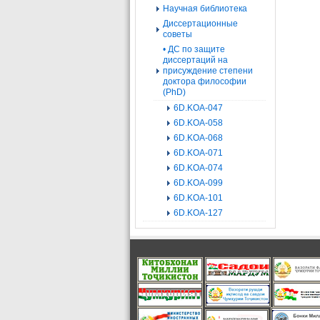
Научная библиотека
Диссертационные
советы
• ДС по защите
диссертаций на
присуждение степени
доктора философии
(PhD)
6D.KOA-047
6D.KOA-058
6D.KOA-068
6D.KOA-071
6D.KOA-074
6D.KOA-099
6D.KOA-101
6D.KOA-127