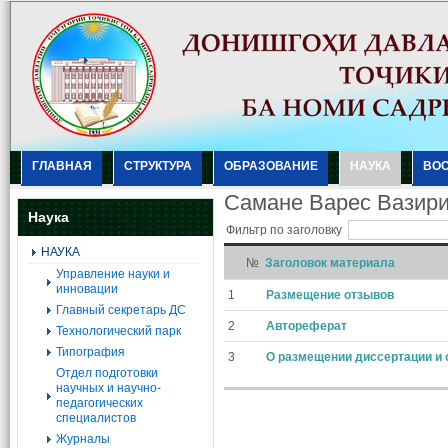
ГЛАВНАЯ
СТРУКТУРА
ОБРАЗОВАНИЕ
НАУКА
ВО
Самане Варес Вазир
Наука
Фильтр по заголовку
НАУКА
№
Заголовок материала
Управление науки и
инновации
1
Размещение отзывов
Главный секретарь ДС
2
Автореферат
Технологический парк
Типография
3
О размещении диссертации и 
Отдел подготовки
научных и научно-
педагогических
специалистов
Журналы