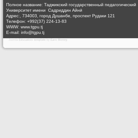
Полное название: Таджикский государственный педагогический
Университет
имени Садриддин Айнӣ
Адрес:, 734003, город Душанбе, проспект Рудаки 121
Телефон: +992(37) 224-13-83
WWW: www.tgpu.tj
E-mail: info@tgpu.tj
Joomla
Education template
by
Earn Money
.