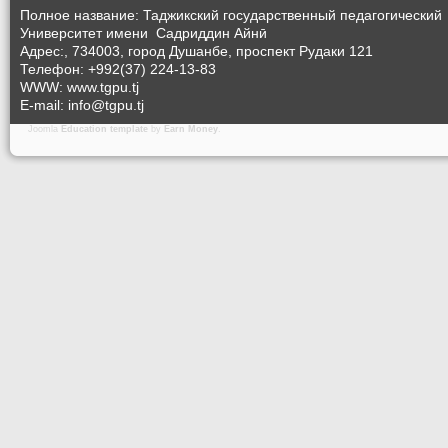
Полное название: Таджикский государственный педагогический
Университет
имени Садриддин Айнӣ
Адрес:, 734003, город Душанбе, проспект Рудаки 121
Телефон: +992(37) 224-13-83
WWW: www.tgpu.tj
E-mail: info@tgpu.tj
Joomla
Education template
by
Earn Money
.