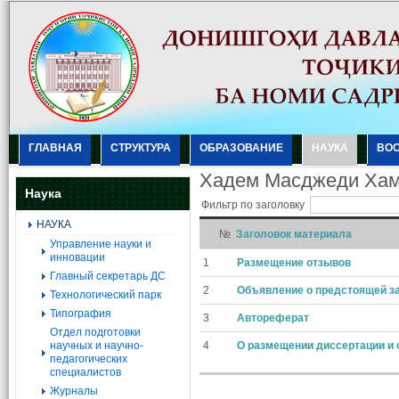
ГЛАВНАЯ
СТРУКТУРА
ОБРАЗОВАНИЕ
НАУКА
ВО
Хадем Масджеди Хам
Наука
Фильтр по заголовку
НАУКА
№
Заголовок материала
Управление науки и
инновации
1
Размещение отзывов
Главный секретарь ДС
2
Объявление о предстоящей з
Технологический парк
Типография
3
Автореферат
Отдел подготовки
научных и научно-
4
О размещении диссертации и 
педагогических
специалистов
Журналы