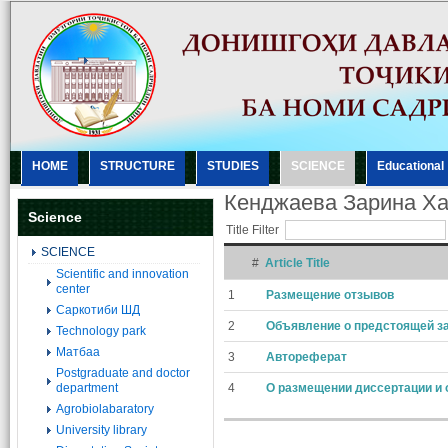
HOME
STRUCTURE
STUDIES
SCIENCE
Еducational
Кенджаева Зарина Х
Science
Title Filter
SCIENCE
#
Article Title
Scientific and innovation
center
1
Размещение отзывов
Саркотиби ШД
2
Объявление о предстоящей з
Technology park
Матбаа
3
Автореферат
Postgraduate and doctor
department
4
О размещении диссертации и 
Agrobiolabaratory
University library