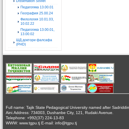
Dissertation Soviet
Педагогика 13.00.01
География 25.00.24
Филология 10.01.03,
10.02.22
Педагогика 13.00.01,
13.00.02
ШД доктори фалсафа
(PHD)
Full name: Tajik State Pedagogical University named after Sadriddi
Aini.Address: 734003, Dushanbe City, 121, Rudaki Avenue.
Telephone: +992(37) 224-13-83
WWW: www.tgpu.tj E-mail: info@tgpu.tj