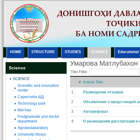
HOME
STRUCTURE
STUDIES
SCIENCE
Еducational
Умарова Матлубахон
Science
Title Filter
SCIENCE
#
Article Title
Scientific and innovation
center
1
Размещение отзывов
Саркотиби ШД
2
Объявление о предстоящей з
Technology park
Матбаа
3
Автореферат
Postgraduate and doctor
department
4
О размещении диссертации и 
Agrobiolabaratory
University library