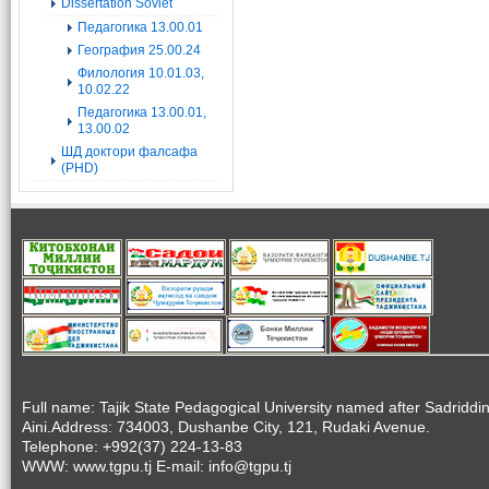
Dissertation Soviet
Педагогика 13.00.01
География 25.00.24
Филология 10.01.03,
10.02.22
Педагогика 13.00.01,
13.00.02
ШД доктори фалсафа
(PHD)
Full name: Tajik State Pedagogical University named after Sadriddi
Aini.Address: 734003, Dushanbe City, 121, Rudaki Avenue.
Telephone: +992(37) 224-13-83
WWW: www.tgpu.tj E-mail: info@tgpu.tj