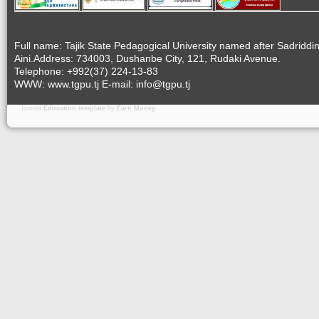
Full name: Tajik State Pedagogical University named after Sadriddi
Aini.Address: 734003, Dushanbe City, 121, Rudaki Avenue.
Telephone: +992(37) 224-13-83
WWW: www.tgpu.tj E-mail: info@tgpu.tj
Joomla
Education template
by
Earn Money
.