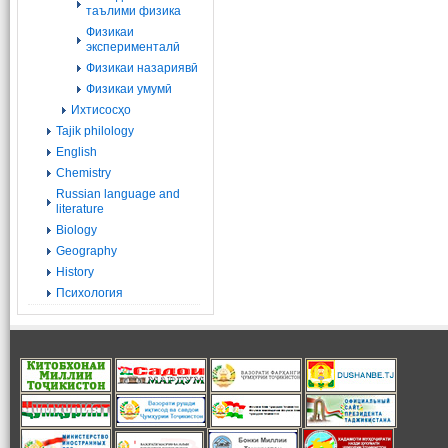
таълими физика
Физикаи
эксперименталӣ
Физикаи назариявӣ
Физикаи умумӣ
Ихтисосҳо
Tajik philology
English
Chemistry
Russian language and
literature
Biology
Geography
History
Психология