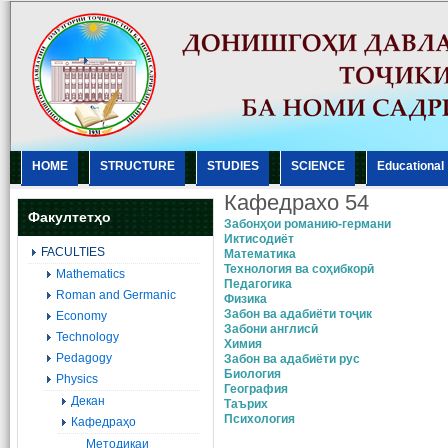
HOME
STRUCTURE
STUDIES
SCIENCE
Еducational
Кафедрахо 54
Факултетҳо
Забонҳои романию-германи
Иктисодиёт
FACULTIES
Mатематика
Технология ва соҳибкорӣ
Mathematics
Педагогика
Roman and Germanic
Физика
Забон ва адабиёти тоҷик
Economy
Забони англисӣ
Technology
Xимия
Pedagogy
Забон ва адабиёти рус
Биология
Physics
География
Декан
Tаърих
Психология
Кафедраҳо
Методикаи