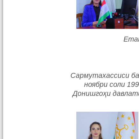
Emai
Сармутахассиси бах
ноябри соли 199
Донишгоҳи давлати