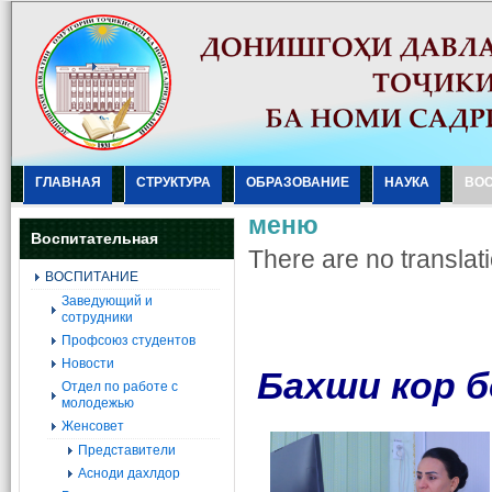
ГЛАВНАЯ
СТРУКТУРА
ОБРАЗОВАНИЕ
НАУКА
ВО
меню
Воспитательная
There are no translati
ВОСПИТАНИЕ
Заведующий и
сотрудники
Профсоюз студентов
Новости
Бахши кор 
Отдел по работе с
молодежью
Женсовет
Представители
Асноди дахлдор