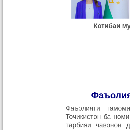
Котибаи му
Фаъолия
Фаъолияти тамоми
Тоҷикистон ба номи
тарбияи ҷавонон д