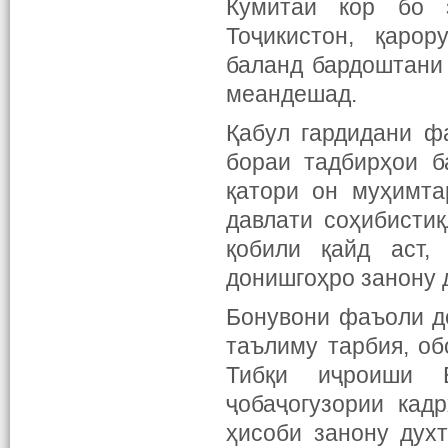
Кумитаи кор бо 
Тоҷикистон, қаро
баланд бардоштани
меандешад.
Қабул гардидани ф
бораи тадбирҳои б
қатори он муҳимта
давлати соҳибисти
қобили қайд аст,
донишгоҳро занону 
Бонувони фаъоли д
таълиму тарбия, об
Тибқи иҷроиши 
ҷобаҷогузории кад
ҳисоби занону дух