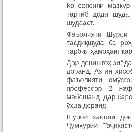
Консепсияи мазкур
тартиб дода шуда
шудааст.
Фаъолияти Шӯрои 
тасдиқшуда ба ро
тарбия ҳамоҳанг кар
Дар донишгоҳ зиёда
доранд. Аз ин ҳис
фаъолияти омӯзг
профессор- 2- на
мебошанд. Дар баро
ӯҳда доранд.
Шӯрои занони дон
Ҷумҳурии Тоҷикист