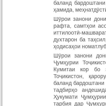
баланд бардоштани
ҳамида, меҳнатдӯстӣ
Шӯрои занони дони
рафта, самтҳои ас
иттилоотӣ-машвар
духтарон ба таҳсил
ҳодисаҳои номатлуб
Шӯрои занони дон
Ҷумҳурии Тоҷикист
Кумитаи кор бо 
Тоҷикистон, қаро
баланд бардоштани
тадбирҳо андеши
Ҳукумати Ҷумҳури
тарбия дар Ҷумҳур