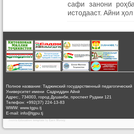
сафи занони роҳб
истодааст. Айни ҳо
Полное название: Таджикский государственный педагогический
Университет
имени Садриддин Айнӣ
Адрес:, 734003, город Душанбе, проспект Рудаки 121
Телефон: +992(37) 224-13-83
WWW: www.tgpu.tj
E-mail: info@tgpu.tj
Joomla
Education template
by
Earn Money
.