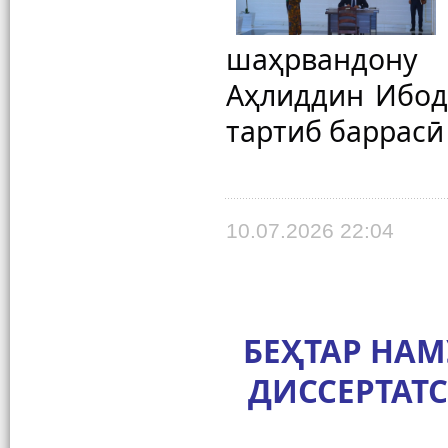
шаҳрвандону
Аҳлиддин Ибоду
тартиб баррасӣ
10.07.2026 22:04
БЕҲТАР НА
ДИССЕРТАТ