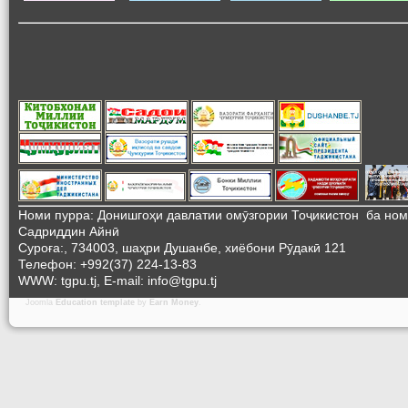
Номи пурра: Донишгоҳи давлатии омӯзгории Тоҷикистон ба но
Садриддин Айнӣ
Суроға:, 734003, шаҳри Душанбе, хиёбони Рӯдакӣ 121
Телефон: +992(37) 224-13-83
WWW: tgpu.tj, E-mail: info@tgpu.tj
Joomla
Education template
by
Earn Money
.