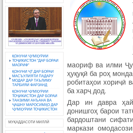
ҚОНУНИ ҶУМҲУРИИ
ТОҶИКИСТОН "ДАР БОРАИ
маориф ва илми Ҷу
МАОРИФ"
ҚОНУНИ ҶТ ДАР БОРАИ
ҳуқуқӣ ба роҳ монда
МАСЪУЛИЯТИ ПАДАРУ
МОДАР ДАР ТАЪЛИМУ
робитаҳои хориҷӣ в
ТАРБИЯИ ФАРЗАНД
ба харҷ дод.
ҚОНУНИ ҶУМҲУРИИ
ТОҶИКИСТОН ДАР БОРАИ
ТАНЗИМИ АНЪАНА ВА
Дар ин давра ҳай
ҶАШНУ МАРОСИМҲО ДАР
ҶУМҲУРИИ ТОҶИКИСТОН
донишгоҳ барои тат
бардоштани сифати
МУҚАДДАСОТИ МИЛЛӢ
маркази омодасози