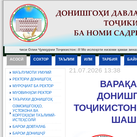
лиси Олии Ҷумҳурии Тоҷикистон: /// Мо ислоҳоти низоми ҳамаи зинаҳои таҳсилр
АСОСӢ
СОХТОР
ТАЪЛИМ
ИЛМ
ТАРБИЯ
БАЙ
21.07.2026 13:38
МАЪЛУМОТИ УМУМӢ
РЕКТОРИ ДОНИШГОҲ
ВАРАҚА
МУРОҶИАТ БА РЕКТОР
МУОВИНҲОИ РЕКТОР
ДОНИШГ
ТАЪРИХИ ДОНИШГОҲ
ТОҶИКИСТОН
ОЗМОИШГОҲҲО,
УСТОХОНА ВА
КОРГОҲҲОИ ТАЪЛИМӢ-
ШАШМ
ИСТЕҲСОЛӢ
БАРОИ ДОВТАЛАБ
БАРОИ ДОНИШҶӮ