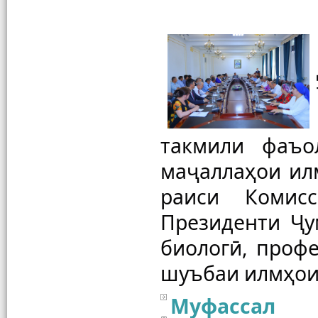
такмили фаъо
маҷаллаҳои илм
раиси Комисс
Президенти Ҷу
биологӣ, профе
Муфассал