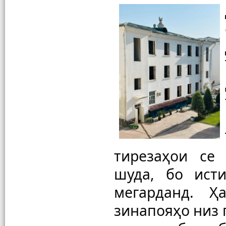
тирезаҳои се 
шуда, бо ист
мегарданд. Ҳ
зинапояҳо низ 