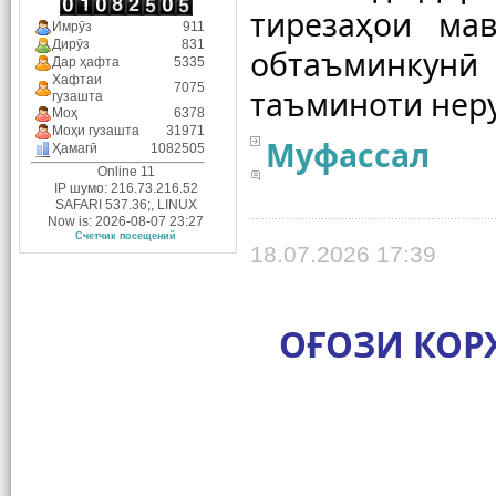
тирезаҳои мав
Имрӯз
911
Дирӯз
831
обтаъминкунӣ
Дар ҳафта
5335
Хафтаи
7075
гузашта
Моҳ
6378
Моҳи гузашта
31971
Муфассал
Ҳамагӣ
1082505
Online 11
IP шумо: 216.73.216.52
SAFARI 537.36;, LINUX
Now is: 2026-08-07 23:27
Счетчик посещений
18.07.2026 17:39
ОҒОЗИ КОР