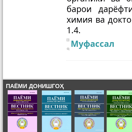
барои дарёфт
химия ва докто
Муфассал
ПАЁМИ ДОНИШГОҲ