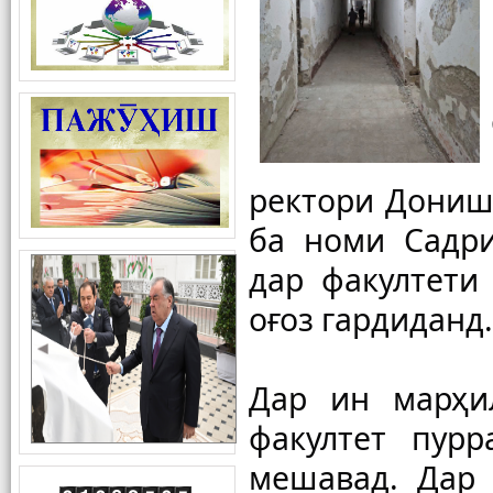
ректори Донишг
ба номи Садри
дар факултети
оғоз гардиданд.
Дар ин марҳи
факултет пурр
мешавад. Дар 