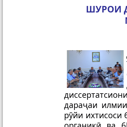
ШУРОИ 
диссертатсио
дараҷаи илмии 
рӯйи ихтисоси 
органикӣ ва 6