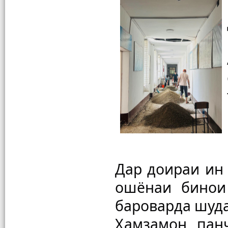
Дар доираи ин 
ошёнаи бинои 
бароварда шуда
Ҳамзамон, пан