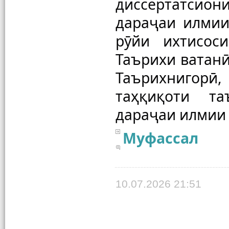
диссертатсио
дараҷаи илмии 
рӯйи ихтисос
Таърихи ватанӣ
Таърихнигор
таҳқиқоти та
Муфассал
10.07.2026 21:51