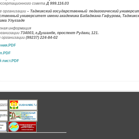
ссертационного совета
Д 999.116.03
е организации
– Таджикский государственный педагогический универси
ственный университет имени академика Бабаджана Гафурова, Таджик
има Улугзаде
ная информация
рганизации
734003, г.Душанбе, проспект Рудаки, 121.
 организации
(99237) 224-84-02
ения.PDF
л.PDF
 лист.PDF