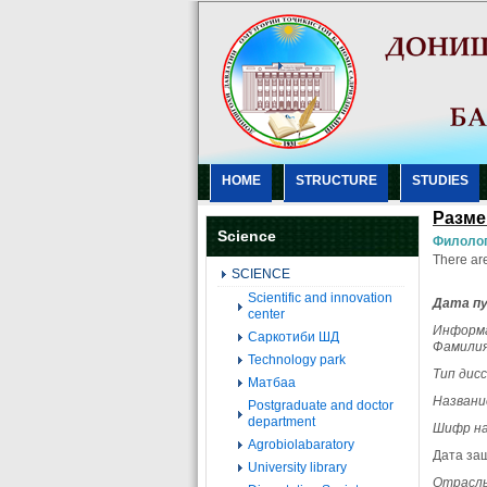
HOME
STRUCTURE
STUDIES
Разме
Science
Филолог
There are
SCIENCE
Scientific and innovation
Дата пу
center
Информа
Саркотиби ШД
Фамилия
Technology park
Тип дис
Матбаа
Назван
Postgraduate and doctor
department
Шифр на
Agrobiolabaratory
Дата защ
University library
Отрасль