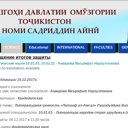
SCIENCE
Еducational
INTERNATIONAL
FACULTIES
GE
щение итогов защиты
ические науки 10.01.03, 10.02.22
-
Анварова Маърифат Нарзуллоевна
 no translations available.
бликации
15.12.2017г.
ция о соискателе
, имя, отчество соискателя -
Анварова Маърифат Нарзуллоевна
сертации -
Кандидатская
ие темы:
Литературная ценность «Латаиф ал-Амсал» Рашидуддина Ва
учной специальности:
10.01.03. - Литература народов стран зарубежья
иты: 06.12.2017 в 13.30 часов
 науки
филологических наук