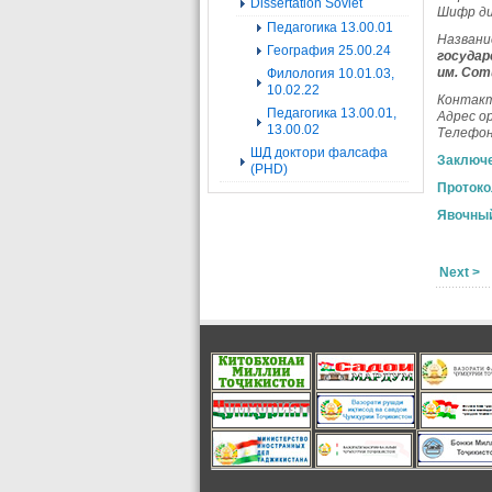
Dissertation Soviet
Шифр ди
Педагогика 13.00.01
Названи
География 25.00.24
государ
им. Сот
Филология 10.01.03,
10.02.22
Контакт
Педагогика 13.00.01,
Адрес о
13.00.02
Телефон
ШД доктори фалсафа
Заключ
(PHD)
Протоко
Явочный
Next >