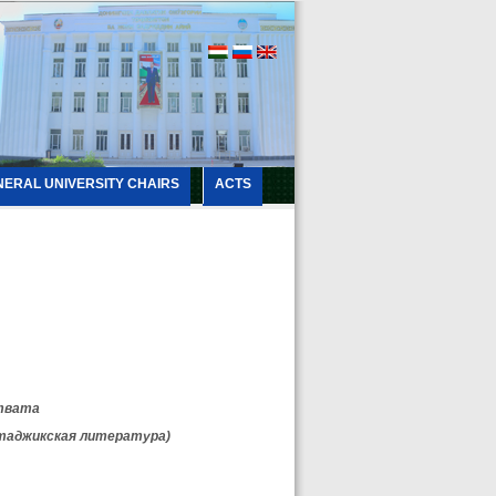
NERAL UNIVERSITY CHAIRS
ACTS
твата
 (таджикская литература)