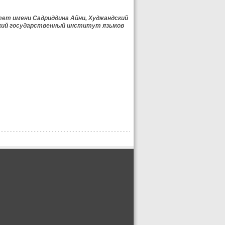
тет имени Садриддина Айни, Худжандский
ский государственный институт языков