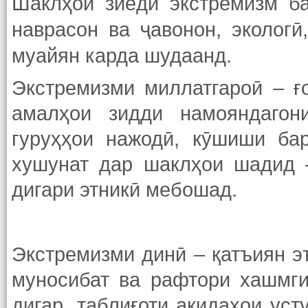
Шаклҳои зиёди экстремизм ба
наврасон ва ҷавонон, экологӣ
муайян карда шудаанд.
Экстремизми миллатгароӣ – ғ
амалҳои зидди намояндагони
гуруҳҳои нажодӣ, кӯшиши ба
хушунат дар шаклҳои шадид 
дигари этникӣ мебошад.
Экстремизми динӣ – қатъиян э
муносибат ва рафтори хашмги
дигар, таблиғоти ақидаҳои уст