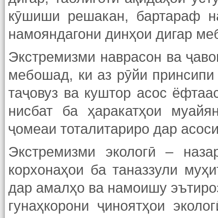
кӯшиши решакан, бартараф н
намояндагони динҳои дигар ме
Экстремизми наврасон ва ҷаво
мебошад, ки аз рӯйи принсипи 
таҷовуз ва куштор асос ёфтаас
нисбат ба ҳаракатҳои муайя
ҷомеаи тоталитариро дар асос
Экстремизми экологӣ – наза
корхонаҳои ба таназзули муҳ
дар амалҳо ва намоишу эътироз
гунаҳкорони ҷиноятҳои эколо