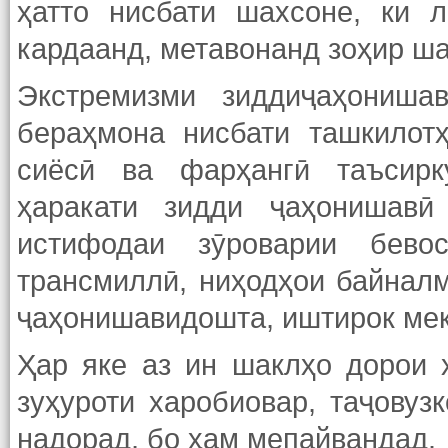
ҳатто нисбати шахсоне, ки 
кардаанд, метавонанд зоҳир ш
Экстремизми зиддиҷаҳониша
бераҳмона нисбати ташкилот
сиёсӣ ва фарҳангӣ таъсирк
ҳаракати зидди ҷаҳонишавӣ
истифодаи зӯроварии бево
трансмиллӣ, ниҳодҳои байналм
ҷаҳонишавидошта, иштирок мек
Ҳар яке аз ин шаклҳо дорои 
зуҳуроти харобиовар, таҷовуз
надорад, бо ҳам мепайвандад.