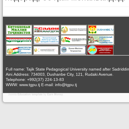
Full name: Tajik State Pedagogical University named after Sadriddi
Aini.Address: 734003, Dushanbe City, 121, Rudaki Avenue.
Telephone: +992(37) 224-13-83
WWW: www.tgpu.tj E-mail: info@tgpu.tj
Joomla
Education template
by
Earn Money
.