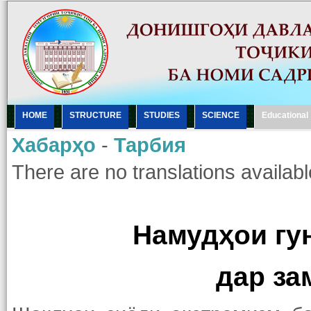
HOME
STRUCTURE
STUDIES
SCIENCE
Еducational
Хабарҳо
-
Тарбия
There are no translations availabl
Намудҳои гу
дар за