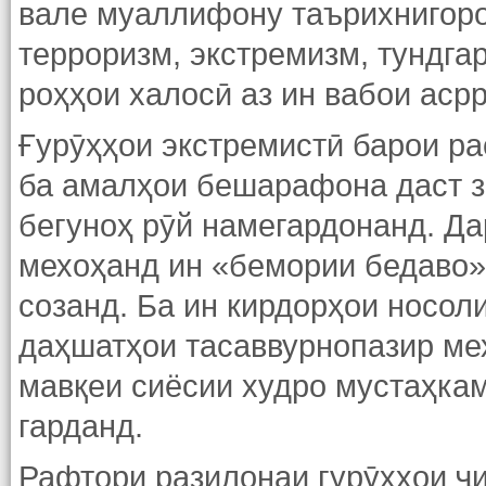
вале муаллифону таърихнигоро
терроризм, экстремизм, тундга
роҳҳои халосӣ аз ин вабои асрр
Ғурӯҳҳои экстремистӣ барои ра
ба амалҳои бешарафона даст за
бегуноҳ рӯй намегардонанд. Да
мехоҳанд ин «бемории бедаво»
созанд. Ба ин кирдорҳои носол
даҳшатҳои тасаввурнопазир мех
мавқеи сиёсии худро мустаҳкам
гарданд.
Рафтори разилонаи гурӯҳҳои ҷ