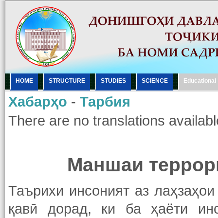
HOME
STRUCTURE
STUDIES
SCIENCE
Еducational
Хабарҳо
-
Тарбия
There are no translations availabl
Маншаи террори
Таърихи инсоният аз лаҳзаҳои
қавӣ дорад, ки ба ҳаёти ин