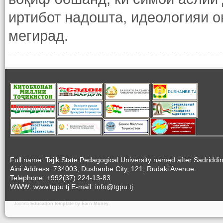
иртибот надошта, идеологияи 
мегирад.
Full name: Tajik State Pedagogical University named after Sadriddi
Aini.Address: 734003, Dushanbe City, 121, Rudaki Avenue.
Telephone: +992(37) 224-13-83
WWW: www.tgpu.tj E-mail: info@tgpu.tj
Joomla
Education template
by
Earn Money
.