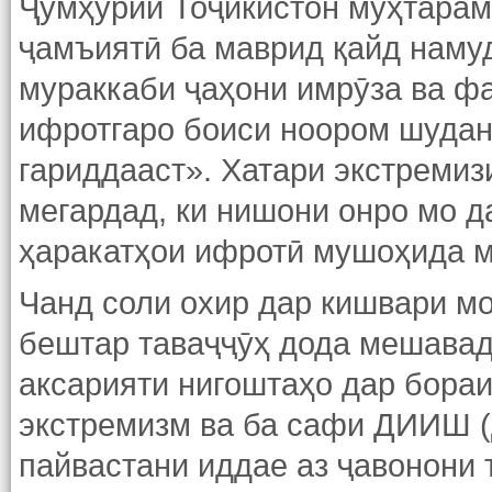
Ҷумҳурии Тоҷикистон мӯҳтара
ҷамъиятӣ ба маврид қайд намуд
мураккаби ҷаҳони имрӯза ва фа
ифротгаро боиси ноором шудан
гариддааст». Хатари экстремиз
мегардад, ки нишони онро мо д
ҳаракатҳои ифротӣ мушоҳида 
Чанд соли охир дар кишвари м
бештар таваҷҷӯҳ дода мешавад.
аксарияти нигоштаҳо дар бораи
экстремизм ва ба сафи ДИИШ 
пайвастани иддае аз ҷавонони