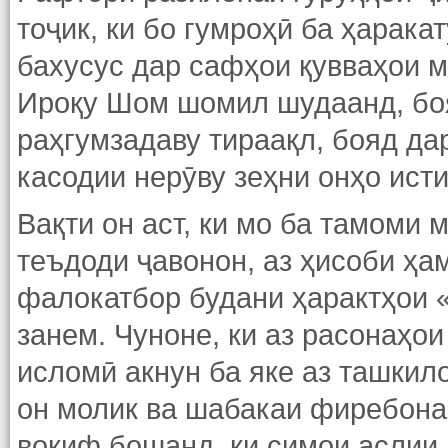
тоҷик, ки бо гумроҳӣ ба ҳарака
бахусус дар сафҳои қувваҳои 
Ироқу Шом шомил шудаанд, боя
раҳгумзадаву тираақл, бояд да
касодии нерӯву зеҳни онҳо ист
Вақти он аст, ки мо ба тамоми
теъдоди ҷавонон, аз ҳисоби ҳа
фалокатбор будани ҳарактҳои «
занем. Чуноне, ки аз расонаҳ
исломӣ акнун ба яке аз ташкил
он молик ва шабакаи фиребона
воқиф бошанд, ки симои аслии