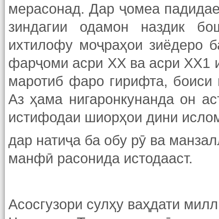
мерасонад. Дар ҷомеа падидае
зиндагии одамон наздик бо
ихтилофу моҷраҳои зиёдеро ба
фарҷоми асри ХХ ва асри ХХ1 
маротиб фаро гирифта, боиси 
Аз ҳама нигаронкунанда он ас
истифодаи шиорҳои дини ислом
дар натиҷа ба обу рӯ ва манза
манфӣ расонида истодааст.
Асосгузори сулҳу ваҳдати мил