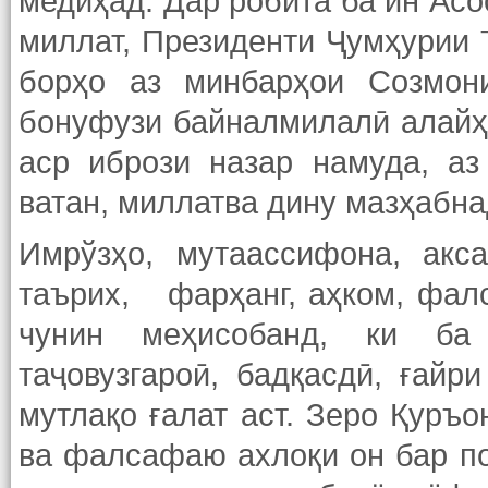
медиҳад. Дар робита ба ин Асо
миллат, Президенти Ҷумҳурии
борҳо аз минбарҳои Созмон
бонуфузи байналмилалӣ алайҳи
аср ибрози назар намуда, аз
ватан, миллатва дину мазҳабна
Имрўзҳо, мутаассифона, акс
таърих, фарҳанг, аҳком, фал
чунин меҳисобанд, ки ба 
таҷовузгароӣ, бадқасдӣ, ғайр
мутлақо ғалат аст. Зеро Қуръо
ва фалсафаю ахлоқи он бар поя