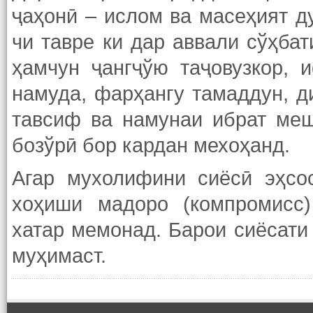
ҷаҳонӣ – ислом ва масеҳият д
чи тавре ки дар аввали сўҳба
ҳамчун ҷангҷўю таҷовузкор, 
намуда, фарҳангу тамаддун, д
тавсиф ва намунаи ибрат меш
бозўрӣ бор кардан мехоҳанд.
Агар мухолифини сиёсӣ эҳсо
хоҳиши мадоро (компромисс
хатар мемонад. Барои сиёсати
муҳимаст.