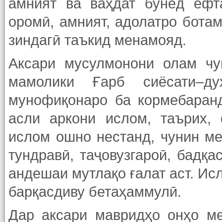
амният ва ваҳдат бунёд ёфта
оромӣ, амният, адолатро бота
зиндагӣ таъкид менамояд.
Аксари мусулмонони олам чу
мамолики Ғарб сиёсати–ду
мунофиқонаро ба кормебаранд
асли аркони ислом, таърих,
ислом ошно нестанд, чунин ме
тундравӣ, таҷовузгароӣ, бадқа
андешаи мутлақо ғалат аст. Ис
барқасдиву бетаҳаммулӣ.
Дар аксари мавридҳо онҳо ме