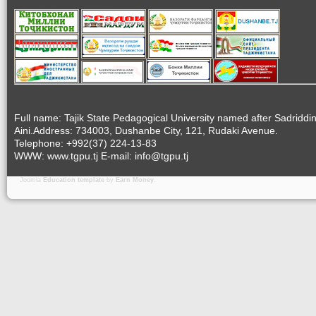
Full name: Tajik State Pedagogical University named after Sadriddi
Aini.Address: 734003, Dushanbe City, 121, Rudaki Avenue.
Telephone: +992(37) 224-13-83
WWW: www.tgpu.tj E-mail: info@tgpu.tj
Joomla
Education template
by
Earn Money
.