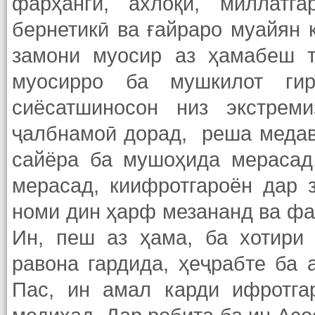
фарҳангӣ, ахлоқӣ, миллатга
бернетикӣ ва ғайраро муайян к
замони муосир аз ҳамабеш т
муосирро ба мушкилот гир
сиёсатшиносон низ экстрем
ҷалбнамоӣ дорад, реша медав
сайёра ба мушоҳида мерасад
мерасад, киифротгароён дар 
номи дин ҳарф мезананд ва фа
Ин, пеш аз ҳама, ба хотири
равона гардида, ҳеҷрабте ба 
Пас, ин амал карди ифротг