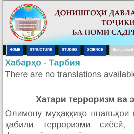
HOME
STRUCTURE
STUDIES
SCIENCE
Еducational
Хабарҳо
-
Тарбия
There are no translations availabl
Хатари терроризм ва 
Олимону муҳаққиқо ннавъҳои г
қабили терроризми сиёсӣ, 