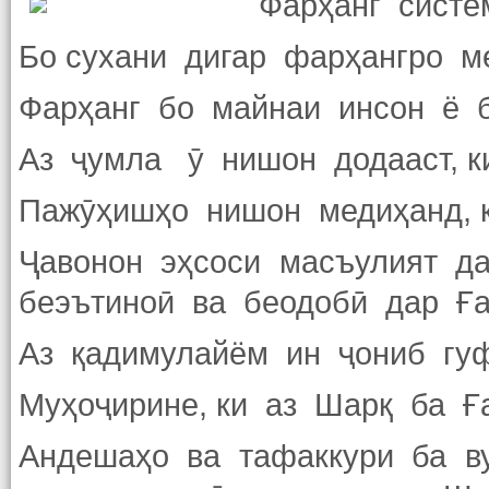
Фарҳанг систе
Бо сухани дигар фарҳангро м
Фарҳанг бо майнаи инсон ё б
Аз ҷумла ӯ нишон додааст, к
Пажӯҳишҳо нишон медиҳанд, к
Ҷавонон эҳсоси масъулият да
беэътиноӣ ва беодобӣ дар Ға
Аз қадимулайём ин ҷониб гуф
Муҳоҷирине, ки аз Шарқ ба Ғ
Андешаҳо ва тафаккури ба в