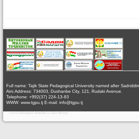
Full name: Tajik State Pedagogical University named after Sadriddi
Aini.Address: 734003, Dushanbe City, 121, Rudaki Avenue.
Telephone: +992(37) 224-13-83
WWW: www.tgpu.tj E-mail: info@tgpu.tj
Joomla
Education template
by
Earn Money
.