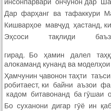
инсонпарварӣ ончунон дар Ша
Дар фарҳанг ва тафаккури Ма
Кишварҳое мавҷуд ҳастанд, к
Эҳсоси тақлиди ба
гирад. Бо ҳамин далел таҳқи
алокаманд кунанд ва моделҳо
Ҳамчунин ҷавонон таҳти таъс
робитаест, ки байни аъзои ф
кадом битавонанд ба гӯшаи о
Бо суханони дигар гӯё ин қа