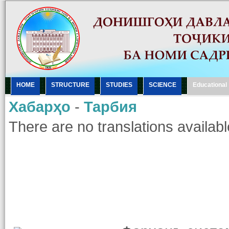
HOME
STRUCTURE
STUDIES
SCIENCE
Еducational
Хабарҳо
-
Тарбия
There are no translations availabl