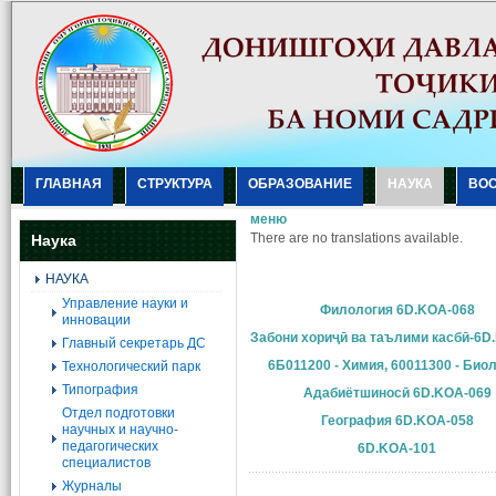
ГЛАВНАЯ
СТРУКТУРА
ОБРАЗОВАНИЕ
НАУКА
ВО
меню
There are no translations available.
Наука
НАУКА
Управление науки и
Филология 6D.KOA-068
инновации
Забони хориҷӣ ва таълими касбӣ-6D
Главный секретарь ДС
6Б011200 - Химия, 60011300 - Био
Технологический парк
Типография
Адабиётшиносӣ 6D.KOA-069
Отдел подготовки
География 6D.KOA-058
научных и научно-
педагогических
6D.KOA-101
специалистов
Журналы