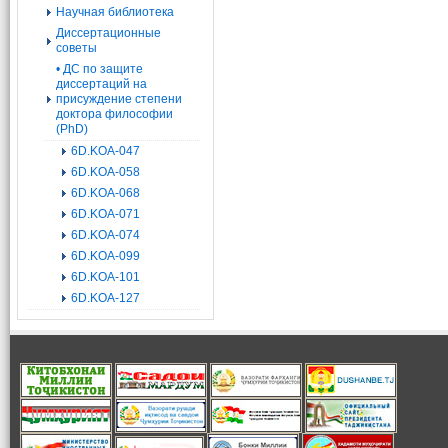
Научная библиотека
Диссертационные
советы
• ДС по защите
диссертаций на
присуждение степени
доктора философии
(PhD)
6D.KOA-047
6D.KOA-058
6D.KOA-068
6D.KOA-071
6D.KOA-074
6D.KOA-099
6D.KOA-101
6D.KOA-127