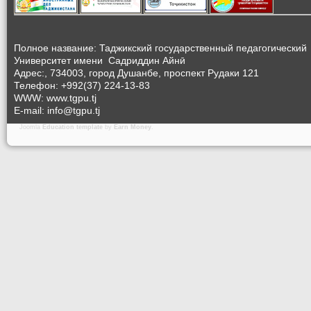
Полное название: Таджикский государственный педагогический
Университет
имени Садриддин Айнӣ
Адрес:, 734003, город Душанбе, проспект Рудаки 121
Телефон: +992(37) 224-13-83
WWW: www.tgpu.tj
E-mail: info@tgpu.tj
Joomla
Education template
by
Earn Money
.