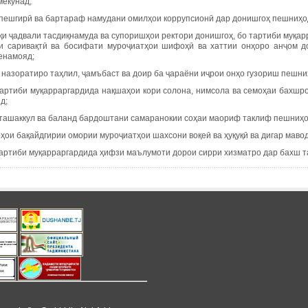
мекунад;
а пешгирӣ ва бартараф намудани омилҳои коррупсионӣ дар донишгоҳ пешниҳо
қи ҷадвали тасдиқнамуда ва супоришҳои ректори донишгоҳ, бо тартиби муқа
и саривақтӣ ва босифати муроҷиатҳои шифоҳӣ ва хаттии онҳоро анҷом до
енамояд;
 назоратиро таҳлил, ҷамъбаст ва доир ба ҷараёни иҷрои онҳо гузориш пешн
 тартиби муқарраргардида нақшаҳои кори солона, нимсола ва семоҳаи бахшро
д;
а ташаккул ва баланд бардоштани самаранокии соҳаи маориф таклиф пешниҳ
ҳои бақайдгирии омории муроҷиатҳои шахсони воқеӣ ва ҳуқуқӣ ва дигар маво
 тартиби муқарраргардида ҳифзи маълумоти дорои сирри хизматро дар бахш 