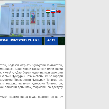
NERAL UNIVERSITY CHAIRS
ACTS
тон, Кодекси меҳнати Ҷумҳурии Тоҷикистон,
 маориф», «Дар бораи таҳсилоти олии касбӣ
ю ҳуқуқӣ», «Дар бораи муроҷиатҳои шахсони
 касбии Ҷумҳурии Тоҷикистон», ки бо rарори
фармонҳои Президенти Ҷумҳурии Тоҷикистон,
ати маориф ва илми Ҷумҳурии Тоҷикистон,
ои олимони донишгоҳ, фармоиш ва дастуру
қуқӣ ташкил карда шуда, сохтори он аз ду