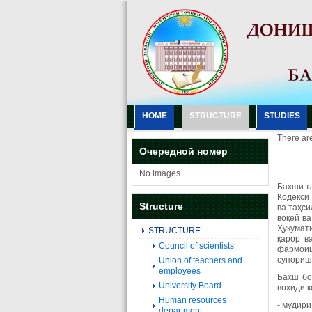
HOME
STRUCTURE
STUDIES
There are
Очередной номер
No images
Бахши т
Кодекси
Structure
ва таҳс
воқеӣ ва
Ҳукумат
STRUCTURE
қарор в
Council of scientists
фармоиш
супориш
Union of teachers and
employees
Бахш бо
University Board
воҳиди к
Human resources
- мудири
department