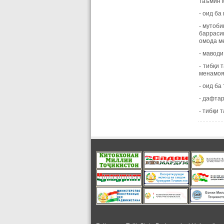
таъмин 
- оид б
- мутоби
барраси
омода м
- маводи
- тибқи
менамоя
- оид б
- дафтар
- тибқи