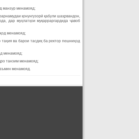
д манзур менамояд;
ррарнамудаи қонунгузорӣ қабули шаҳрвандон,
да, дар муҳлатҳои муқарраргардида ҷавоб
иҳод менамояд;
 таҳия ва барои тасдиқ ба ректор пешниҳод
од менамояд;
дро танзим менамояд;
таъмин менамояд.