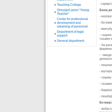
- сармут
Teaching College
Omuzgori javon "Young
Бахш до
Teacher"
- назор
Center for professional
- ба кор
development and
retraining of personnel
- макту
Department of legal
- таҳия
support
таъмин 
General department
- ба рас
фармоиш
- омода
донишгоҳ
- пешни
- иштиро
- таҳияи
- таъмин
- барра
- пешбур
Бо мақс
- вобас