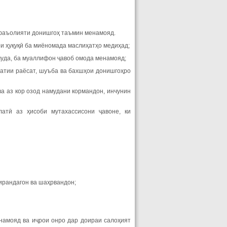
р фаъолияти донишгоҳ таъмин менамояд.
ои ҳуқуқӣ ба миёномада маслиҳатҳо медиҳад;
муда, ба муаллифон ҷавоб омода менамояд;
матии раёсат, шуъба ва бахшҳои донишгоҳро
ва аз кор озод намудани кормандон, инчунин
атӣ аз ҳисоби мутахассисони ҷавоне, ки
ирандагон ва шаҳрвандон;
намояд ва иҷрои онро дар доираи салоҳият