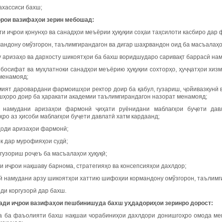
ахассиси бахш;
рои вазифаҳои зерин мебошад:
ати иҷрои қонунҳо ва санадҳои меъёрии ҳуқуқии соҳаи таҳсилоти касбиро да
мандону омўзгорон, таълимгирандагон ва дигар шаҳрвандон оид ба масъалаҳ
бу аризаҳо ва дархосту шикоятҳои ба бахш воридшударо саривақт баррасӣ на
и босифат ва муҳлатноки санадҳои меъёрию ҳуқуқии сохторҳо, ҳуҷҷатҳои хиз
менамояд;
мият даровардани фармоишҳои ректор доир ба қабул, гузариш, ҷойивазкунӣ 
ҳоро доир ба ҳаракати академии таълимгирандагон назорат менамояд;
 намудани аризаҳои фармонӣ ҷиҳати руёнидани маблағҳои буҷети давл
ро аз ҳисоби маблағҳои буҷети давлатӣ хатм кардаанд;
ҳоди аризаҳои фармонӣ;
к дар мурофияҳои судӣ;
 гузориш роҷеъ ба масъалаҳои ҳуқуқӣ;
и иҷрои нақшаву барнома, стратегияҳо ва консепсияҳои дахлдор;
сӣ намудани арзу шикоятҳои хаттию шифоҳии кормандону омўзгорон, таълимг
ди коргузорӣ дар бахш.
ади иҷрои вазифаҳои пешбинишуда бахш уҳдадориҳои зеринро дорост:
та ба фаъолияти бахш нақшаи чорабиниҳои дахлдори донишгоҳро омода ме