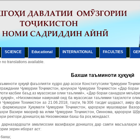
SCIENCE
Еducational
INTERNATIONAL
FACULTIES
GE
 no translations available.
Бахши таъминоти ҳуқуқӣ
аъминоти ҳуқуқӣ фаъолияти худро дар асоси Конститутсияи Ҷумҳурии Тоҷикис
 граждании Ҷумҳурии Тоҷикистон, қонунҳои Ҷумҳурии Тоҷикистон «Дар бораи
илоти касбии баъд аз муассисаи олии таълимӣ», «Дар бораи санадҳои меъёри
 ҳуқуқӣ», «Низомномаи намунавӣ оид ба муассисаи таълимии таҳсилоти олии
и Ӌумҳурии Тоxикистон аз 21.06.2018, таҳти, №306 тасдиr шудааст, амру 
а фармоишҳои Ҳукумати Ҷумҳурии Тоҷикистон, қарорҳои мушовараи Вазор
ҳои Вазири маориф ва илми Ҷумҳурии Тоҷикистон, Оиннома, қарорҳои Шўр
ҳои ректори донишгоҳ ва Низомномаи бахш ба роҳ мондааст.
 дарназардошти амалисозии вазифаҳои донишгоҳ дар самти масъалаҳои ҳу
ории зерин иборат аст:
 бахш;