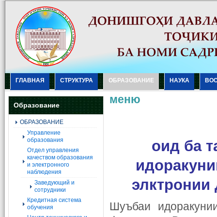
ГЛАВНАЯ
СТРУКТУРА
ОБРАЗОВАНИЕ
НАУКА
ВО
меню
Образование
ОБРАЗОВАНИЕ
Управление
образования
оид ба 
Отдел управления
качеством образования
идоракуни
и электронного
наблюдения
элктронии
Заведующий и
сотрудники
Кредитная система
Шуъбаи идоракунии
обучения