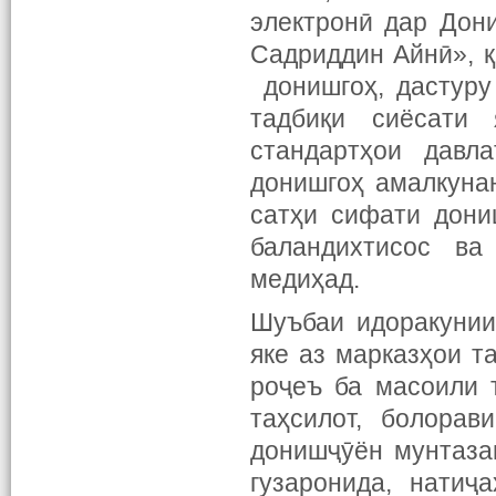
электронӣ дар Дон
Садриддин Айнӣ», 
донишгоҳ, дастуру
тадбиқи сиёсати
стандартҳои давл
донишгоҳ амалкунан
сатҳи сифати дони
баландихтисос ва
медиҳад.
Шуъбаи идоракунии
яке аз марказҳои 
роҷеъ ба масоили 
таҳсилот, болорав
донишҷӯён мунтаза
гузаронида, нати