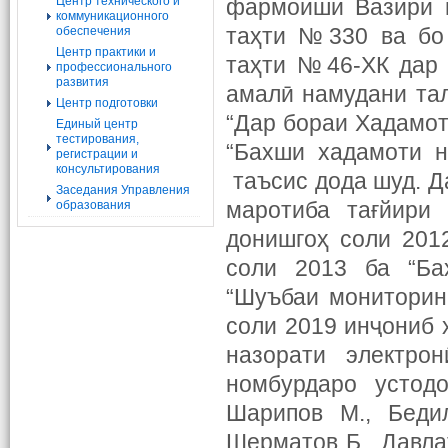
Центр технического и
фармоиши Вазири м
коммуникационного
таҳти №330 ва бо 
обеспечения
Центр практики и
таҳти №46-ХК дар 
профессионального
развития
амалӣ намудани та
Центр подготовки
“Дар бораи Хадамот
Единый центр
тестирования,
“Бахши хадамоти н
регистрации и
консультирования
таъсис дода шуд. Д
Заседания Управления
маротиба тағйири
образования
донишгоҳ соли 201
соли 2013 ба “Ба
“Шуъбаи мониторин
соли 2019 инҷониб 
назорати электро
номбурдаро устод
Шарипов М., Бедил
Шерматов Б., Давла