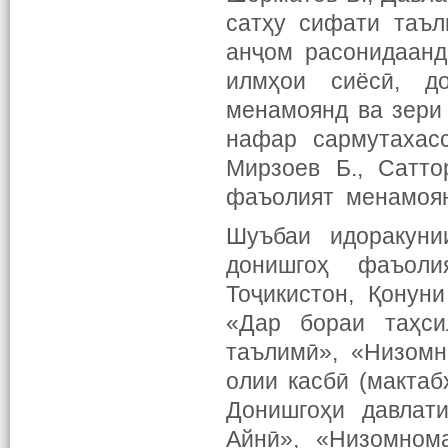
сатҳу сифати таъ
анҷом расонидаанд
илмҳои сиёсӣ, д
менамоянд ва зери
нафар сармутахасс
Мирзоев Б., Сатт
фаъолият менамоян
Шуъбаи идоракуни
донишгоҳ фаъолия
Тоҷикистон, Қонун
«Дар бораи таҳси
таълимӣ», «Низомн
олии касбӣ (макта
Донишгоҳи давлат
Айнӣ», «Низомном