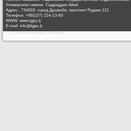
Университет
имени Садриддин Айнӣ
Адрес:, 734003, город Душанбе, проспект Рудаки 121
Телефон: +992(37) 224-13-83
WWW: www.tgpu.tj
E-mail: info@tgpu.tj
Joomla
Education template
by
Earn Money
.