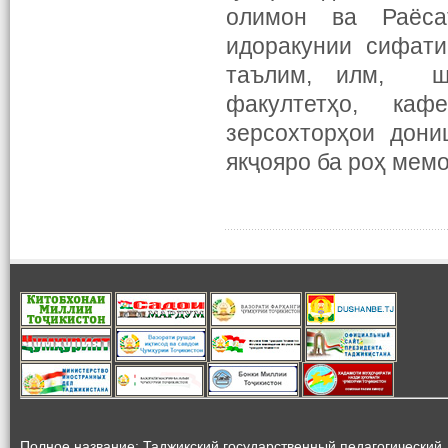
олимон ва Раёса
идоракунии сифати
таълим, илм, шу
факултетҳо, кафе
зерсохторҳои дони
якҷояро ба роҳ мем
Полное название: Таджикский государственный педагогический