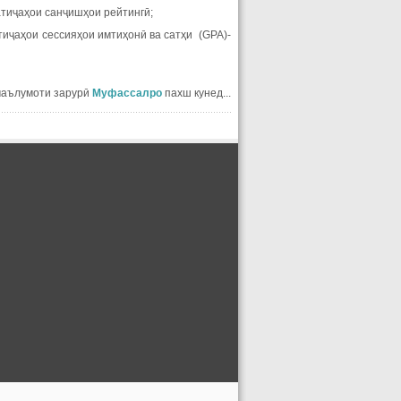
атиҷаҳои санҷишҳои рейтингӣ;
тиҷаҳои сессияҳои имтиҳонӣ ва сатҳи (GPA)-
маълумоти зарурӣ
Муфассалро
пахш кунед...