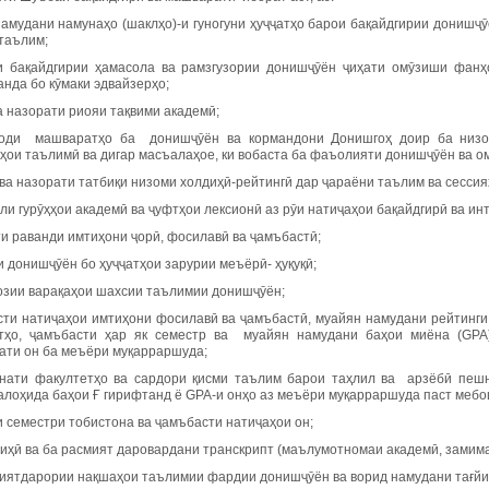
намудани намунаҳо (шаклҳо)-и гуногуни ҳуҷҷатҳо барои бақайдгирии донишҷӯ
таълим;
и бақайдгирии ҳамасола ва рамзгузории донишҷӯён ҷиҳати омӯзиши фанҳо
нда бо кӯмаки эдвайзерҳо;
а назорати риояи тақвими академӣ;
оди машваратҳо ба донишҷӯён ва кормандони Донишгоҳ доир ба низом
ҳои таълимӣ ва дигар масъалаҳое, ки вобаста ба фаъолияти донишҷӯён ва о
ва назорати татбиқи низоми холдиҳӣ-рейтингӣ дар ҷараёни таълим ва сессия
ли гурӯҳҳои академӣ ва ҷуфтҳои лексионӣ аз рӯи натиҷаҳои бақайдгирӣ ва ин
ти раванди имтиҳони ҷорӣ, фосилавӣ ва ҷамъбастӣ;
 донишҷӯён бо ҳуҷҷатҳои зарурии меъёрӣ- ҳуқуқӣ;
озии варақаҳои шахсии таълимии донишҷӯён;
сти натиҷаҳои имтиҳони фосилавӣ ва ҷамъбастӣ, муайян намудани рейтинги
тҳо, ҷамъбасти ҳар як семестр ва муайян намудани баҳои миёна (GPA)
ати он ба меъёри муқарраршуда;
анати факултетҳо ва сардори қисми таълим барои таҳлил ва арзёбӣ пешн
алоҳида баҳои Ғ гирифтанд ё GPA-и онҳо аз меъёри муқарраршуда паст мебо
 семестри тобистона ва ҷамъбасти натиҷаҳои он;
диҳӣ ва ба расмият даровардани транскрипт (маълумотномаи академӣ, замима
миятдарории нақшаҳои таълимии фардии донишҷӯён ва ворид намудани тағйи