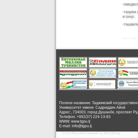
-омодас
-таҳияи 
и онҳо.
-ташкили
Полное название: Таджикский государствен
Университет
имени Садриддин Айнӣ
Адрес:, 734003, город Душанбе, проспект Ру
Телефон: +992(37) 224-13-83
WWW: www.tgpu.tj
E-mail: info@tgpu.tj
Joomla
Education template
by
Earn Money
.