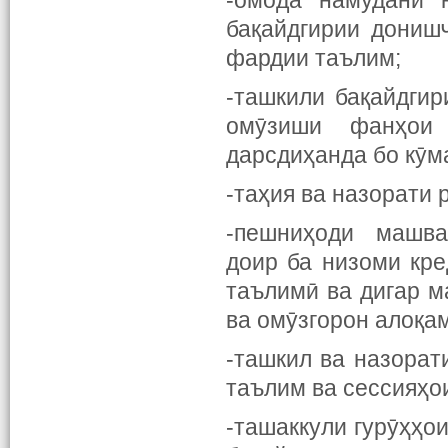
-омода намудани н
бақайдгирии дониш
фардии таълим;
-ташкили бақайдги
омӯзиши фанҳои 
дарсдиҳанда бо кӯм
-таҳия ва назорати 
-пешниҳоди машва
доир ба низоми кре
таълимӣ ва дигар м
ва омӯзгорон алоқа
-ташкил ва назорат
таълим ва сессияҳо
-ташаккули гурӯҳҳо