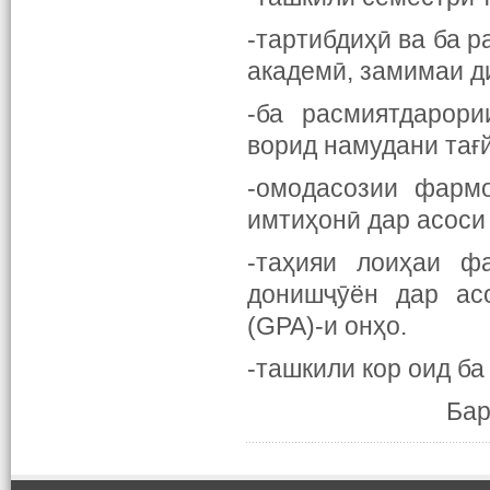
-тартибдиҳӣ ва ба 
академӣ, замимаи д
-ба расмиятдарор
ворид намудани тағ
-омодасозии фарм
имтиҳонӣ дар асоси
-таҳияи лоиҳаи ф
донишҷӯён дар ас
(GPA)-и онҳо.
-ташкили кор оид б
Бар