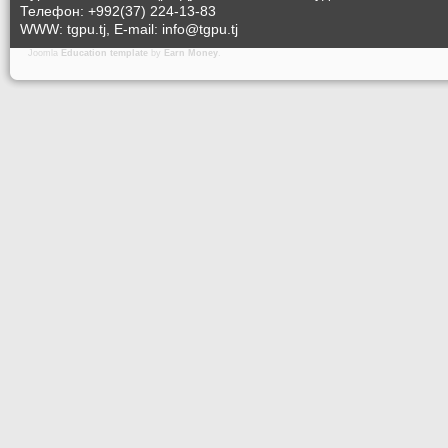
Телефон: +992(37) 224-13-83
WWW: tgpu.tj, E-mail: info@tgpu.tj
Joomla
Education template
by
Earn Money
.