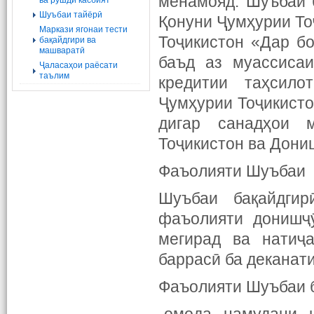
менамояд. Шуъбаи 
ва рушди касбият
Шуъбаи тайёрӣ
Қонуни Ҷумҳурии То
Маркази ягонаи тести
Тоҷикистон «Дар бо
бақайдгири ва
машваратӣ
баъд аз муассиса
Ҷаласаҳои раёсати
таълим
кредитии таҳсило
Ҷумҳурии Тоҷикист
дигар санадҳои 
Тоҷикистон ва Дони
Фаъолияти Шуъбаи 
Шуъбаи бақайдгир
фаъолияти донишҷӯ
мегирад ва натиҷ
баррасӣ ба деканат
Фаъолияти Шуъбаи б