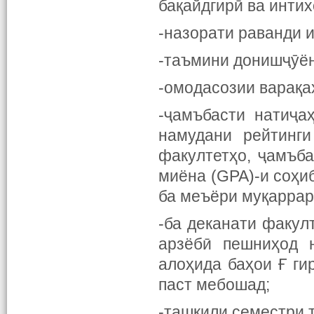
бақайдгирӣ ва инти
-назорати раванди 
-таъмини донишҷӯён
-омодасозии варақа
-ҷамъбасти натиҷа
намудани рейтинг
факултетҳо, ҷамъб
миёна (GPA)-и соҳи
ба меъёри муқаррар
-ба деканати факул
арзёбӣ пешниҳод 
алоҳида баҳои Ғ г
паст мебошад;
-ташкили семестри 