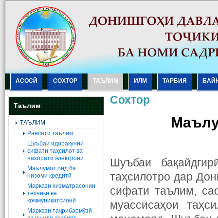
АСОСӢ
СОХТОР
ТАЪЛИМ
ИЛМ
ТАРБИЯ
БАЙ
Сохтор
Таълим
Маълу
ТАЪЛИМ
Раёсати таълим
Шуъбаи идоракунии
сифати таҳсилот ва
назорати электронӣ
Шуъбаи бақайдги
Маълумот оид ба
таҳсилотро дар Дон
низоми кредитӣ
Маркази хизматрасонии
сифати таълим, са
техникӣ ва
коммуникатсионӣ
муассисаҳои таҳс
Маркази таҷрибаомӯзӣ