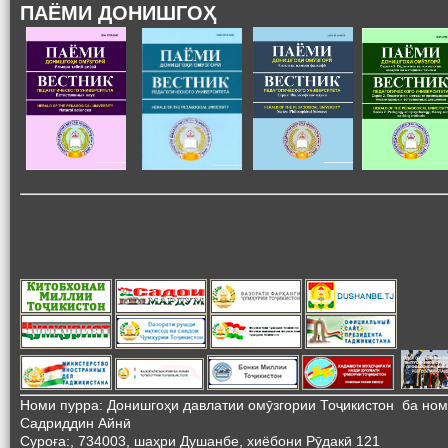
ПАЁМИ ДОНИШГОҲ
Номи пурра: Донишгоҳи давлатии омӯзгории Тоҷикистон ба но
Садриддин Айнӣ
Суроға:, 734003, шаҳри Душанбе, хиёбони Рӯдакӣ 121