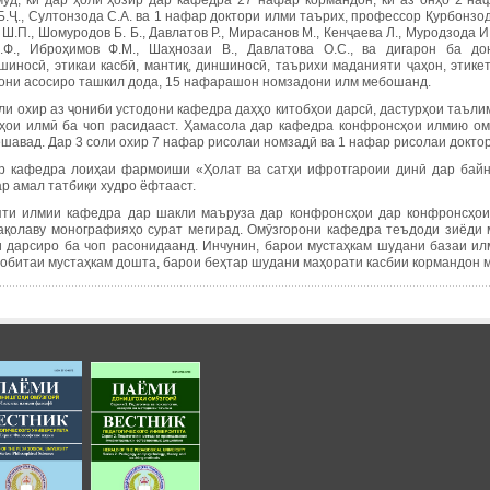
муд, ки дар ҳоли ҳозир дар кафедра 27 нафар кормандон, ки аз онҳо 2 
.Ҷ., Султонзода С.А. ва 1 нафар доктори илми таърих, профессор Қурбонзода
Ш.П., Шомуродов Б. Б., Давлатов Р., Мирасанов М., Кенҷаева Л., Муродзода И.
.Ф., Иброҳимов Ф.М., Шаҳнозаи В., Давлатова О.С., ва дигарон ба 
шиносӣ, этикаи касбӣ, мантиқ, диншиносӣ, таърихи маданияти ҷаҳон, этике
они асосиро ташкил дода, 15 нафарашон номзадони илм мебошанд.
ли охир аз ҷониби устодони кафедра даҳҳо китобҳои дарсӣ, дастурҳои таъли
ҳои илмӣ ба чоп расидааст. Ҳамасола дар кафедра конфронсҳои илмию ом
шавад. Дар 3 соли охир 7 нафар рисолаи номзадӣ ва 1 нафар рисолаи докто
р кафедра лоиҳаи фармоиши «Ҳолат ва сатҳи ифротгароии динӣ дар байни
р амал татбиқи худро ёфтааст.
ти илмии кафедра дар шакли маъруза дар конфронсҳои дар конфронсҳои 
ақолаву монографияҳо сурат мегирад. Омӯзгорони кафедра теъдоди зиёди 
и дарсиро ба чоп расонидаанд. Инчунин, барои мустаҳкам шудани базаи ил
робитаи мустаҳкам дошта, барои беҳтар шудани маҳорати касбии кормандон 