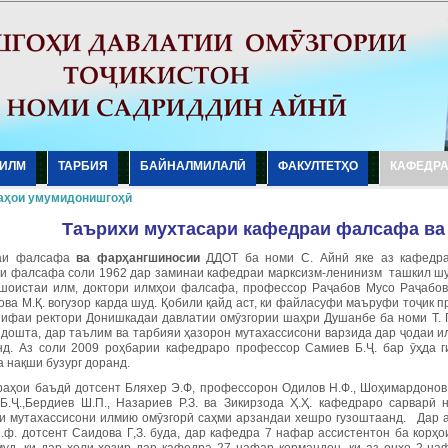
ИЛМ
ТАРБИЯ
БАЙНАЛМИЛАЛӢ
ФАКУЛТЕТҲО
КАФЕДР
аҳои умумидонишгоҳӣ
Таърихи мухтасари кафедраи фалсафа
ва
аи фалсафа
ва фар
ҳангшиносии
ДДОТ ба номи С. Айнӣ яке аз кафедра
и фалсафа соли 1962 дар заминаи кафедраи марксизм-ленинизм ташкил шу
шоистаи илм, доктори илмҳои фалсафа, профессор Раҷабов Мусо Раҷабови
ва М.Қ. вогузор карда шуд. Қобили қайд аст, ки файласуфи маъруфи тоҷик п
зифаи ректори Донишкадаи давлатии омӯзгории шаҳри Душанбе ба номи Т. Г
 дошта, дар таълим ва тарбияи ҳазорон мутахассисони варзида дар ҷодаи и
нд. Аз соли 2009 роҳбарии кафедраро профессор Самиев Б.Ҷ. бар ӯҳда г
 нақши бузург доранд.
раҳои баъдӣ дотсент Бляхер Э.Ф, профессорон Одилов Н.Ф., Шоҳимардонов Э
Б.Ҷ.,Бердиев Ш.П., Назариев Р.З. ва Зикирзода Ҳ.Ҳ. кафедраро сарварӣ
и мутахассисони илмию омӯзгорӣ саҳми арзандаи хешро гузоштаанд. Дар 
и.ф. дотсент Саидова Г,З. буда, дар кафедра 7 нафар ассистентон ба корҳ