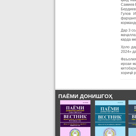
қайд на
Самиев Б
Бердиев 
Гулов И
фарҳанг
корманд
Дар 3 со
маҷалла
карда ме
Ҳоло да
2024» да
Фаъолия
ироаи м
китобҳо
хориҷӣ 
ПАЁМИ ДОНИШГОҲ