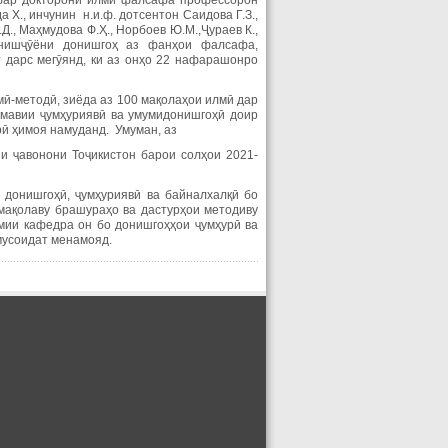
нафар докторони илми фалсафа профессорон
 Х., инчунин н.и.ф. дотсентон Саидова Г.З.,
Д., Маҳмудова Ф.Ҳ., Норбоев Ю.М.,Ҷураев К.,
донишҷӯёни донишгоҳ аз фанҳои фалсафа,
т дарс мегӯянд, ки аз онҳо 22 нафарашонро
мӣ-методӣ, зиёда аз 100 мақолаҳои илмӣ дар
мавии ҷумҳуриявӣ ва умумидонишгоҳӣ доир
рӣ ҳимоя намуданд. Умуман, аз
 ҷавонони Тоҷикистон барои солҳои 2021-
донишгоҳӣ, ҷумҳуриявӣ ва байналхалқӣ бо
мақолаву брашураҳо ва дастурҳои методиву
мии кафедра он бо донишгоҳҳои ҷумҳурӣ ва
мусоидат менамояд.