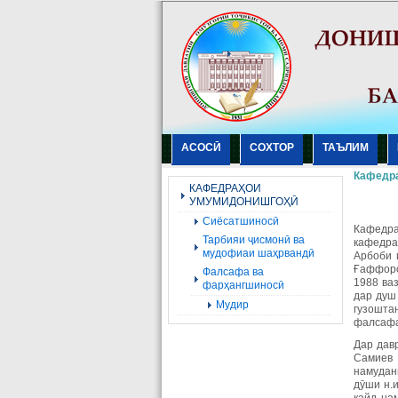
АСОСӢ
СОХТОР
ТАЪЛИМ
Кафедр
КАФЕДРАҲОИ
УМУМИДОНИШГОҲӢ
Сиёсатшиносӣ
Кафедр
Тарбияи ҷисмонӣ ва
кафедра
мудофиаи шаҳрвандӣ
Арбоби 
Ғаффоро
Фалсафа ва
1988 ва
фарҳангшиносӣ
дар душ
Мудир
гузошта
фалсафа
Дар дав
Самиев 
намудан
дӯши н.