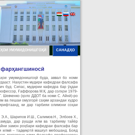
АҲОИ УМУМИДОНИШГОҲӢ
САНАДҲО
 фар
ҳангшиносӣ
ҳои умумидонишгоҳӣ буда, аввал бо номи
дааст. Нахустин мудири кафедраи фалсафа
ч буд. Сипас, мудирии кафедра бар ӯҳдаи
рофессор, Ғаффорова М.Қ. дар солҳои 1979-
. Шевченко (ҳоло ДДОТ ба номи С. Айнӣ)-ро
лм ва пешаи омузгорӣ саҳми арзандаи худро
ирифтаанд, ки дар тарбияи олимони соҳаи
.А., Шарипов И.Ш., Салимов.Н., Элбоев Х.,
 намуда, дар рушди илм ва тарбияву тайёр
айни замон роҳбари кафедраи фалсафа бар
ои илмӣ – тадқиқотӣ машғул мебошанд. Бояд