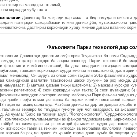
зи таксир ва маводҳои таълимӣ;
онаи коркарди чубу тахта.
технологии
Донишгоҳ бо мақсади дар амал татбиқ намудани сиёсати д
ардани натиҷаҳои самарабахши илмии донишҷӯён, мутахассисони ҷаво
инноватсионӣ, дастгирии корхонаҳои хурду миёнаи дигари ватанию хори
Фаъолияти П
арки технолог
ӣ
дар со
ехнологии Донишгоҳи давлатии омӯзгории Тоҷикистон ба номи Садрид
намуда, як қатор корҳоро ба анҷом расонид. Парки технологӣ бо ма
и фаъолияти илмӣ-инноватсонӣ, ба даст овардани натиҷаҳои самар
омӯзгорон, ташкили корхонаҳои хурди миёнаи инноватсионӣ, дастгирии
амал менамояд. Он шурӯъ аз оғози соли таҳсили 2016 фаъолияти худ
аи бақайдгирии давлатии таъсисёбии шахси ҳуқуқӣ» ба роҳ монда, д
д намудааст: 1) матбаа қисман тибқи шартнома; 2) маркази курсҳои ку
асонии репетиторӣ; 4) сехи коркарди чӯбу тахта; 5) сехи дӯзандагӣ; 6
фаъолияти воҳидҳои сохтории мазкур маблағҳои Парк феълан зиёда аз 
ади ҷалби нерӯи илмии донишгоҳ ба корҳои илмӣ-инноватсионӣ нақшаи
донишгоҳ дар ин давраи ҳисобот
18 таҳия ва тасдиқ карда шуд. Матбааи
 таълимии зеринро бо теъдоди гуногун рӯи чоп овардааст, ки аксария
д. Аз ҷумла: “Баҳс ва таҳқиқи арӯз”, “Логопсихология”, “Сурдо-психологи
а”, комплексҳои таълимӣ-методӣ аз фанҳои тадрисшаванда, барномаҳои 
тайёрӣ ва хизматрасонии репетиторӣ фаъолияти худро дар самти ҷал
ои ихтисосҳои табиӣ ва техникӣ, иқтисодӣ ва география, филология, педагог
 ва варзиш ба роҳ мондааст. Аз ҷониби кормандони шуъба бо мақсади гуз