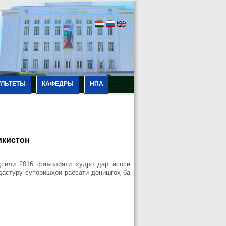
УЛЬТЕТЫ
КАФЕДРЫ
НПА
икистон
ҳсили 2016 фаъолияти худро дар асоси
дастуру супоришҳои раёсати донишгоҳ ба