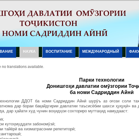
ВАНИЕ
НАУКА
ВОСПИТАНИЕ
МЕЖДУНАРОДНЫЙ
ФАК
 no translations available.
Парки технологии
Донишгоҳи давлатии омӯзгории Тоҷ
ба номи Садриддин Айнӣ
технологии ДДОТ ба номи Садриддин Айнӣ шурӯъ аз оғози соли та
тнома дар бораи бақайдгирии давлатии таъсисёбии шахси ҳуқуқӣ» ва 
да, дар ҳайати худ чунин воҳидҳои сохториро муттаҳид намудааст:
а;
ои кутоҳмуддати забономӯзӣ;
и тайёрӣ ва хизматрасонии репетиторӣ;
сангтарошӣ;
дӯзандагӣ;