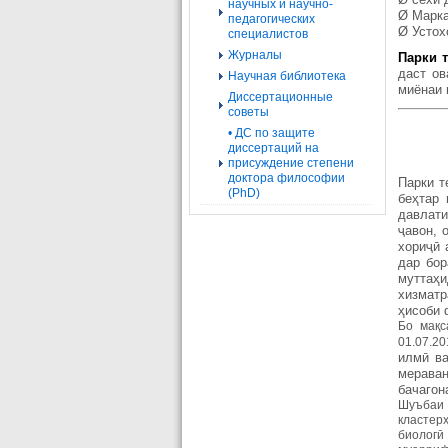
научных и научно-
Ø Марка
педагогических
Ø Устох
специалистов
Журналы
Парки 
даст ов
Научная библиотека
миёнаи 
Диссертационные
советы
• ДС по защите
диссертаций на
присуждение степени
доктора философии
Парки т
(PhD)
беҳтар 
давлати
ҷавон, 
хориҷӣ 
дар бор
муттаҳи
хизматр
ҳисоби 
Бо мақс
01.07.20
илмӣ ва
мераван
бачагон
Шуъбаи 
кластерҳ
биологӣ