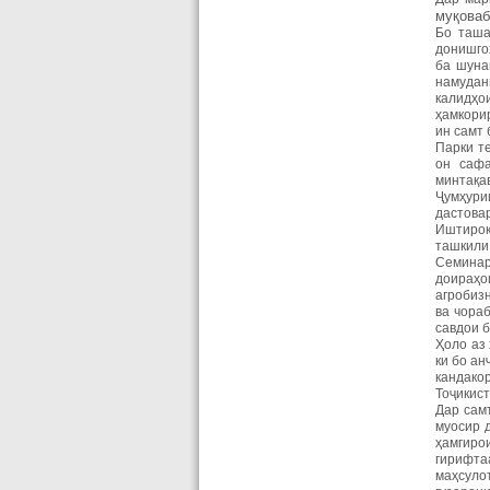
муқоваб
Бо таша
донишго
ба шуна
намудани
калидҳо
ҳамкори
ин самт 
Парки т
он сафа
минтақа
Ҷумҳури
дастовар
Иштирок
ташкили 
Семинар
доираҳо
агробиз
ва чора
савдои 
Ҳоло аз
ки бо ан
кандако
Тоҷикист
Дар сам
муосир 
ҳамгиро
гирифта
маҳсуло