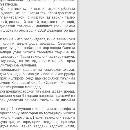
аъватнома.
ҷӯёни ятими кулли шакли таҳсили рӯзонаи
шудааст. Феълан Парки технологӣ дар самти
у минералҳои Тоҷикистон (аз қабили тайёр
нгӣ, резасангӣ, матогӣ, нақшҳои кошинкорӣ,
ҷҳизотҳои таълимии донишгоҳ созишномаи
и шурӯъ аз оғози соли 2019 фаъолиятро дар
стон ба имзо расонидааст, ки бо ташаббуси
и хориҷӣ анҷом дода мешавад. Семинари
арои рушди агробизнес» дар шаҳри Одесаи
талифи дунё ҷиҳати табодули таҷриба ва
- директори Парки технологӣ иштирок намуд.
клу намуд ва методҳои нави тарғиб, тарзи
ули таҷриба намуданд.
ояндагони давлати ва секторҳои хусусӣ,
аҳои бахшида ба мавзӯи «Масъалаҳои рушди
оираи иштироки онҳо дар сессияҳои таълимӣ
змони Кишоварзӣ оид ба хӯрока» - Маркази
варзӣ» равона мегардад.
2-и донишгоҳ корҳои таъмири ҷараён дорад,
ӯзиширо доир ба корҳои наққошию рассомӣ ва
даи давлатии санъати тасвирӣ ва дизайни
ӣ ва ҷорӣ намудани технологияи аълосифати
офессорону омӯзгорон ва муҳаққиқон ҷиҳати
хнологӣ зарур аст. Парки технологӣ тасмим
уда ҷиҳати харидории таҷҳизот, коркарди
дҳои илмӣ, тайёр кардани кадрҳои илмӣ,