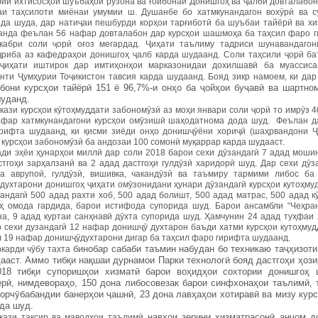
ии ихтисосҳои шуъбаҳои рӯзона ва ғоибонаи Донишгоҳ ва ҷалби довталабон 
аи таҳсилоти миёнаи умумии ш. Душанбе бо хатмкунандагон вохӯрӣ ва с
ида шуда, дар натиҷаи пешбурди корҳои тарғиботӣ ба шуъбаи тайёрӣ ва хи
анда феълан 56 нафар довталабон дар курсҳои шашмоҳа ба таҳсил фаро ги
кабри соли ҷорӣ оғоз мегардад. Ҷиҳати таълиму тадриси шунавандагон
ҷриба аз кафедраҳои донишгоҳ ҷалб карда шудаанд. Соли таҳсили ҷорӣ ба
 ҷиҳати иштирок дар имтиҳонҳои марказонидаи дохилшавӣ ба муассис
нти Ҷумҳурии Тоҷикистон тавсия карда шудаанд. Бояд зикр намоем, ки дар
бони курсҳои тайёрӣ 151 ё 96,7%-и онҳо ба ҷойҳои буҷавӣ ва шартно
уданд.
кази курсҳои кӯтоҳмуддати забономӯзӣ аз моҳи январи соли ҷорӣ то имрӯз 
афар хатмкунандагони курсҳои омӯзишӣ шаҳодатнома дода шуд. Феълан да
рифта шудаанд, ки қисми зиёди онҳо донишҷӯёни хориҷӣ (шаҳрвандони Ҷ
 курсҳои забономӯзӣ ба андозаи 100 сомонӣ муқаррар карда шудааст.
ади эҳёи ҳунарҳои миллӣ дар соли 2018 барои сехи дӯзандагӣ 7 адад мошин
стгоҳи зарҳалзанӣ ва 2 адад дастгоҳи гулдӯзӣ харидорӣ шуд. Дар сехи дӯз
а аврупоӣ, гулдӯзӣ, вишивка, чакандӯзӣ ва таъмиру тармими либос ба
духтарони донишгоҳ ҷиҳати омӯзонидани ҳунари дӯзандагӣ курсҳои кутоҳму
зандагӣ 500 адад рахти хоб, 500 адад болишт, 500 адад матрас, 500 адад к
ҳ омода гардида, барои истифода супорида шуд. Барои ансамбли “Чеҳран
на, 9 адад куртаи санҳнавӣ дӯхта супорида шуд. Ҳамчунин 24 адад туҳфаи
р сехи дузандагӣ 12 нафар донишҷӯ духтарон баъди хатми курсҳои кутоҳму
л 19 нафар донишҷӯдухтарони дигар ба таҳсил фаро гирифта шудаанд.
бинобар сабаби таъмин набудан бо техникаю таҷҳизот
карди чӯбу тахта
ааст. Аммо тибқи нақшаи дурнамои Парки технологӣ бояд дастгоҳи ҳоз
018 тибқи супоришҳои хизматӣ барои воҳидҳои сохтории донишгоҳ 
рӣ, нимдевораҳо, 150 дона либосовезак барои синфхонаҳои таълимӣ, 
чорчӯбабандии банерҳои ҷашнӣ, 23 дона лавҳаҳои хотиравӣ ва мизу кур
да шуд.
навҳои зерини хизматрасонӣ анҷом д
кази таксир ва маводҳои таълимӣ