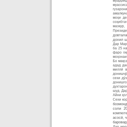
муарриф
муассис
гузарон
амалкун
моҳи де
соҳибта
мазкур,
Президе
довтала
дохил ш
Дар Мар
ба 25 н
фаро ги
моҳонаи
Бо мақс
адад да
миллӣ в
донишҷӯ
сехи дӯ
донишго
духтаро
шуд. Да
Айни ҳо
Сехи кор
бозмонд
соли 2
компюте
асосӣ, 
баровар
Дар мар