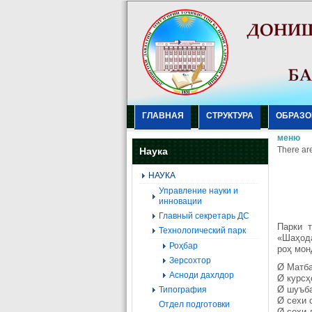
ГЛАВНАЯ
СТРУКТУРА
ОБРАЗО
меню
There are
Наука
НАУКА
Управление науки и
инновации
Главный секретарь ДС
Парки 
Технологический парк
«Шаҳода
Роҳбар
роҳ мон
Зерсохтор
Ø Матба
Асноди дахлдор
Ø курсҳ
Ø шуъба
Типография
Ø сехи 
Отдел подготовки
Ø сехи 