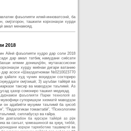
авлатии фаъолияти илмӣ-инноватсонӣ, ба
н, омӯзгорон, ташкили корхонаҳои хурди
ҷӣ амал менамояд.
ли 2018
дин Айнӣ фаъолияти худро дар соли 2018
қсади дар амал татбиқ намудани сиёсати
абахши илмии донишҷӯён, мутахассисони
 корхонаҳои хурду миёнаи дигари ватанию
ро дар асоси «Шаҳодатномаи №0210023770
ар ҳайати худ чунин воҳидҳои сохториро
тоҳмуддати омӯзишӣ; 3) шуъбаи тайёрӣ ва
) маркази таксир ва маводҳои таълимӣ. Аз
дусад ҳазор сомониро ташкил медиҳад.
 дурнамои фаъолияти Парки технологӣ аз
ӣ мувофиқи супоришҳои хизматӣ маводҳои
ти он адабиёти муҳими таълимӣ ба ҳисоб
я”, “Педагогикаи томактабӣ”, “Психологияи
таълимӣ, силлабусҳо ва ғайра.
би довталабон ба курсҳои тайёрӣ аз рӯи
ика ва санъат, ҷомеашиносӣ ва ҳуқуқ, тиббӣ,
аронидани корҳои тарғиботию ташвиқотӣ ва