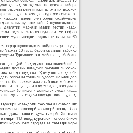
ба курсҳои семоҳаи тайёрӣ дар зиёда аз 30
уҳбатҳо оид ба аҳаммияти курсҳои тайёрӣ
зматрасонии репетиторӣ аз рӯи ихтисосҳои
рифта шуда, таҳсил дар курсҳои семоҳа аз
и курсҳои тайёрӣ омӯзгорони соҳибунвону
ъд аз хатми курсҳои тайёрӣ шунавандагони
аи давлатии Маркази милии тестии назди
нафар
 соли таҳсили 2018 аз шумораи 156
мавии муассисаҳои таҳсилоти олии касбӣ
405 нафар шунаванда ба қайд гирифта шуда,
р Марказ 13 гурӯҳ барои омӯзиши забонҳо
умҳурии Туркманистон) мебошанд. Маблағи
аи дарздӯзӣ, 4 адад дастгоҳи колинбофӣ, 2
андагӣ дӯхтани намудҳои гуногуни либосҳои
 роҳ монда шудааст. Ҳамчунин аз ҳисоби
ддатӣ омӯзишӣ ташкил шудааст. Феълан дар
ӯрпача бо нархҳои дастрас барои хобгоҳҳои
амо”-и назди донишгоҳ 50 адад костумчаи
 хотиравӣ бо нишони донишгох омода карда
ддати омӯзишӣ соҳиби шаҳодатнома шуданд.
и муосири истеҳсолӣ феълан аз фаъолият
иразамони кандакорӣ харидорӣ шавад. Дар
шаш дона ҷевони ҳуҷатгузорӣ, 35 мизи
таъмири 440 адад курсиҳои толори бинои
сиҳои корношоям гардида аз таъмири ҷорӣ
ода мешавад: суратбарорӣ, нусхабарорӣ,