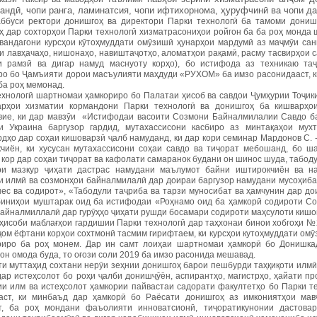
андӣ, чопи ранга, ламинатсия, чопи ифтихорнома, ҳуруфчинӣ ва чопи д
ббуси ректори донишгоҳ ва директори Парки технологӣ ба тамоми дониш
ҳ дар сохторҳои Парки технологӣ хизматрасониҳои ройгон ба ба роҳ монда 
вандагони курсҳои кӯтоҳмуддати омӯзишӣ ҳунарҳои мардумӣ аз маҷмӯи санг
 лавҳачаҳо, нишонаҳо, навиштаҷотҳо, аломатҳои рақамӣ, расму тасвирҳои са
и рамзӣ ва дигар намуд маснуоту корҳо), бо истифода аз техникаю та
ро бо Ҷамъияти дорои масъулияти маҳдуди «РУХОМ» ба имзо расонидааст, к
ба роҳ мемонад.
ехнологӣ шартномаи ҳамкориро бо Палатаи ҳисоб ва савдои Ҷумҳурии Тоҷики
рҳои хизматии кормандони Парки технологӣ ва донишгоҳ ба кишварҳо
вие, ки дар мавзӯи «Истифодаи васоити Созмони Байналмилалии Савдо б
и Украина баргузор гардид, мутахассисони касбиро аз минтақаҳои мух
дҳо дар соҳаи кишоварзӣ ҷалб намуданд, ки дар кори семинар Мардонов С. 
чиён, ки хусусан мутахассисони соҳаи савдо ва тиҷорат мебошанд, бо ша
кор дар соҳаи тиҷорат ва кафолати самаранок будани он шинос шуда, табод
и мазкур ҷиҳати дастрас намудани маълумот байни иштирокчиён ва нам
и илмӣ ва созмонҳои байналмилалӣ дар доираи баргузор намудани мусоҳиб
нес ва содирот», «Табодули таҷриба ва тарзи муносибат ва ҳамчунин дар д
биниҳои муштарак оид ба истифодаи «Роҳнамо оид ба ҳамкорӣ содироти Со
байналмиллалӣ дар гурӯҳҳо ҷиҳати рушди босамари содироти маҳсулоти кишо
 ҳисоби маблағҳои гардишии Парки технологӣ дар таҳхонаи бинои хобгоҳи №
ҷом ёфтани корҳои сохтмонӣ тасмим гирифтаем, ки курсҳои кутоҳмуддати ом
риро ба роҳ монем. Дар ин самт лоиҳаи шартномаи ҳамкорӣ бо Донишка
он омода буда, то оғози соли 2019 ба имзо расонида мешавад.
ти муттаҳид сохтани нерӯи зеҳнии донишгоҳ барои пешбурди таҳқиқоти илм
дар истеҳсолот бо роҳи ҷалби донишҷӯён, аспирантҳо, магистрҳо, ҳайати пр
ии илм ва истеҳсолот ҳамкории пайвастаи садорати факултетҳо бо Парки те
аст, ки минбаъд дар ҳамкорӣ бо Раёсати донишгоҳ аз имкониятҳои мавҷ
т, ба роҳ мондани фаъолияти инноватсионӣ, тиҷоратикунонии дастовар