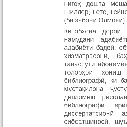
нигоҳ дошта меша
Шиллер, Гёте, Гейн
(ба забони Олмонӣ)
Китобхона дорои 
намудани адабиё
адабиёти бадеӣ, о
хизматрасонӣ, ба
тавассути абонемен
толорҳои хониш
библиографӣ, ки б
мустақилона ҷуст
дипломию рисола
библиографӣ ёр
диссертатсионӣ 
сиёсатшиносӣ, шу