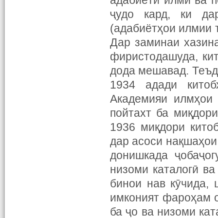
адабиёти илмӣ ва п
ҷудо кард, ки да
(адабиётҳои илмии т
Дар заминаи хазин
фиристодашуда, кит
дода мешавад. Теъд
1934 адади кито
Академияи илмҳои 
пойтахт ба миқдор
1936 миқдори кито
дар асоси нақшаҳои
донишкада ҷобаҷог
низоми каталогӣ ва
бинои нав кӯчида, 
имконият фароҳам о
ба ҷо ва низоми кат