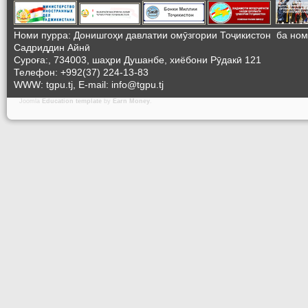
Номи пурра: Донишгоҳи давлатии омӯзгории Тоҷикистон ба но
Садриддин Айнӣ
Суроға:, 734003, шаҳри Душанбе, хиёбони Рӯдакӣ 121
Телефон: +992(37) 224-13-83
WWW: tgpu.tj, E-mail: info@tgpu.tj
Joomla
Education template
by
Earn Money
.