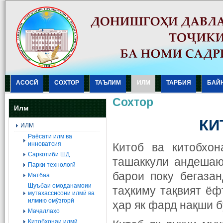
АСОСӢ
СОХТОР
ТАЪЛИМ
ИЛМ
ТАРБИЯ
БАЙ
Сохтор
Илм
КИ
ИЛМ
Раёсати илм ва
инноватсия
Китоб ва китобхон
Саркотиби ШД
ташаккули андешаю
Парки технологӣ
барои поку бегаза
Матбаа
Шуъбаи омоданамоии
таҳкиму тақвият ёф
мутахассисони илмӣ ва
илмию омӯзгорӣ
ҳар як фард нақши б
Маҷаллаҳо
Китобхонаи илмӣ