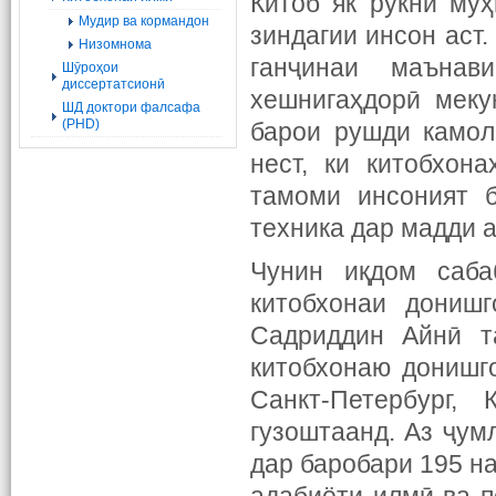
Китоб як рукни му
Мудир ва кормандон
зиндагии инсон аст.
Низомнома
ганҷинаи маънав
Шӯроҳои
диссертатсионӣ
хешнигаҳдорӣ меку
ШД доктори фалсафа
(PHD)
барои рушди камол
нест, ки китобхон
тамоми инсоният 
техника дар мадди а
Чунин иқдом саба
китобхонаи донишг
Садриддин Айнӣ т
китобхонаю донишг
Санкт-Петербург,
гузоштаанд. Аз ҷум
дар баробари 195 н