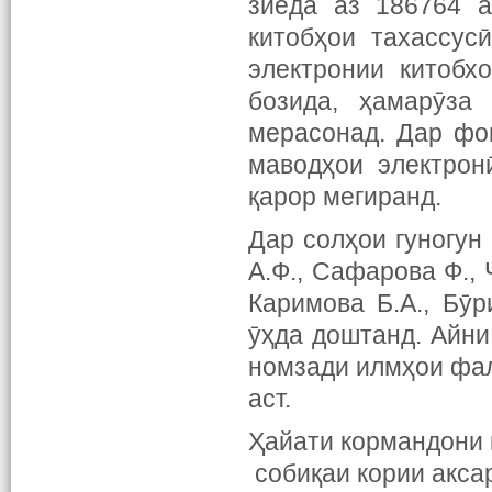
зиёда аз 186764 а
китобҳои тахассус
электронии китобх
бозида, ҳамарӯза
мерасонад. Дар фо
маводҳои электрон
қарор мегиранд.
Дар солҳои гуногун
А.Ф., Сафарова Ф., 
Каримова Б.А., Бӯр
ӯҳда доштанд. Айни
номзади илмҳои фал
аст.
Ҳайати кормандони
собиқаи кории акса