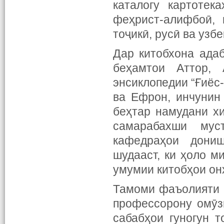
каталогу картотек
феҳрист-алифбоӣ, 
тоҷикӣ, русӣ ва узб
Дар китобхона ада
беҳамтои Аттор, 
энсиклопедии “Ғиёс-
ва Ефрон, инчунин 
беҳтар намудани х
самарабахши мус
кафедраҳои дониш
шудааст, ки ҳоло м
умумии китобҳои он
Тамоми фаъолияти 
профессорону омӯз
сабабҳои гуногун 