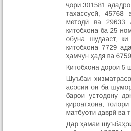
ҷорӣ 301581 ададро
тахассусӣ, 45768 
методӣ ва 29633 
китобхона ба 25 но
обуна шудааст, ки
китобхона 7729 ад
ҳамчун ҳадя ва 675
Китобхона дорои 5 
Шуъбаи хизматрасо
асосии он ба шумо
барои устодону до
қироатхона, толори
матбуоти даврӣ ва 
Дар ҳамаи шуъбаҳои