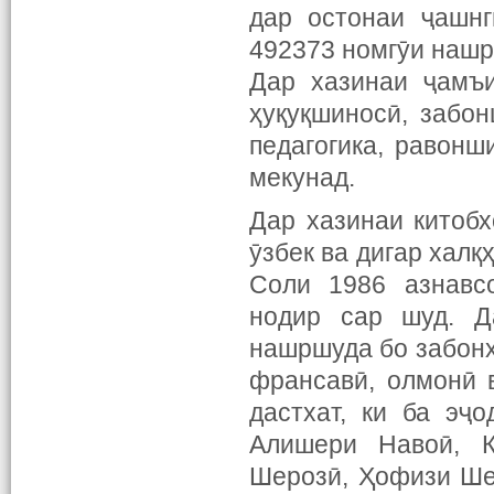
дар остонаи ҷашнг
492373 номгӯи нашрӣ
Дар хазинаи ҷамъи
ҳуқуқшиносӣ, забон
педагогика, равонш
мекунад.
Дар хазинаи китобх
ӯзбек ва дигар хал
Соли 1986 азнавсо
нодир сар шуд. Д
нашршуда бо забонҳо
франсавӣ, олмонӣ 
дастхат, ки ба эҷ
Алишери Навоӣ, К
Шерозӣ, Ҳофизи Шер