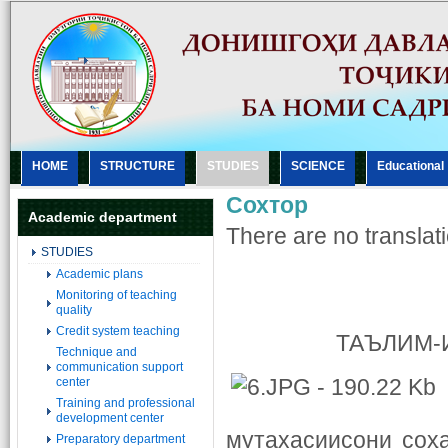
HOME
STRUCTURE
STUDIES
SCIENCE
Еducational
Сохтор
Academic department
There are no translati
STUDIES
Academic plans
Monitoring of teaching
quality
Credit system teaching
ТАЪЛИМ-
Technique and
communication support
center
Training and professional
development center
мутахасиисони соҳ
Preparatory department