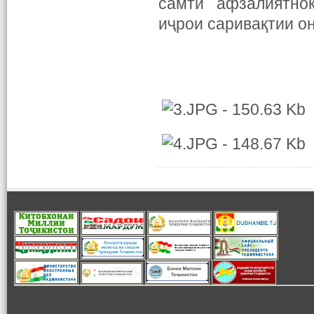
самти афзалиятноки
иҷрои саривақтии о