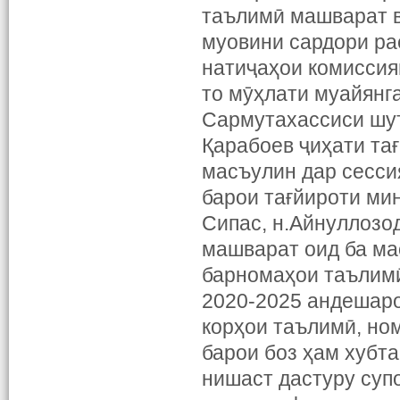
таълимӣ машварат 
муовини сардори ра
натиҷаҳои комиссия
то мӯҳлати муайянга
Сармутахассиси шуъ
Қарабоев ҷиҳати тағ
масъулин дар сессия
барои тағйироти ми
Сипас, н.Айнуллозо
машварат оид ба ма
барномаҳои таълимӣ
2020-2025 андешаро
корҳои таълимӣ, но
барои боз ҳам хубт
нишаст дастуру суп