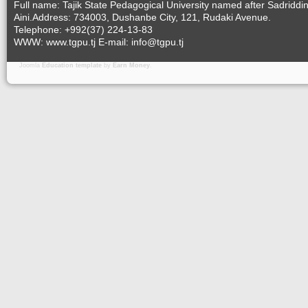
Full name: Tajik State Pedagogical University named after Sadriddi
Aini.Address: 734003, Dushanbe City, 121, Rudaki Avenue.
Telephone: +992(37) 224-13-83
WWW: www.tgpu.tj E-mail: info@tgpu.tj
Joomla
Education template
by
Earn Money
.