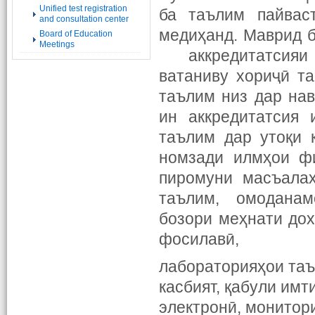
Unified test registration
ба таълим пайвас
and consultation center
медиҳанд. Маврид б
Board of Education
Meetings
аккредитатсияи 
ватаниву хориҷӣ та
таълим низ дар нав
ин аккредитатсия 
таълим дар утоқи 
номзади илмҳои фи
пиромуни масъалаҳ
таълим, омоданам
бозори меҳнати дох
фосилавӣ,
лабораторияҳои таъ
касбият, қабули им
электронӣ, монитор