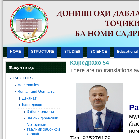
HOME
STRUCTURE
STUDIES
SCIENCE
Еducational
Кафедрахо 54
Факултетҳо
There are no translations av
FACULTIES
Mathematics
Roman and Germanic
Деканат
Кафедраҳо
Ра
Забони олмонӣ
му
Забони франсавӣ
(за
Методикаи
таълими забонҳои
ном
хориҷӣ
Тел: 935276179