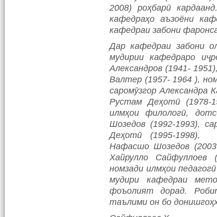
2008) роҳбарӣ кардаан
кафедраҳо аъзоёни каф
кафедраи забони фаронса
Дар кафедраи забони о
мудирии кафедраро иҷр
Александров (1941- 1951)
Валтер (1957- 1964 ), н
саромӯзгор Александра К
Рустам Деҳотӣ (1978-19
илмҳои филологӣ, дотс
Шозедов (1992-1993), с
Деҳотӣ (1995-1998), 
Нафасшо Шозедов (2003-
Хайрулло Сайфуллоев (
номзади илмҳои педагогӣ 
мудири кафедраи мето
фоъолият дорад. Роби
таълими он бо донишгоҳҳ