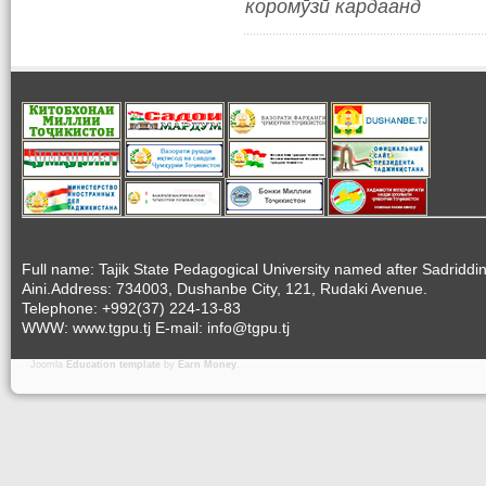
коромӯзӣ кардаанд
Full name: Tajik State Pedagogical University named after Sadriddi
Aini.Address: 734003, Dushanbe City, 121, Rudaki Avenue.
Telephone: +992(37) 224-13-83
WWW: www.tgpu.tj E-mail: info@tgpu.tj
Joomla
Education template
by
Earn Money
.