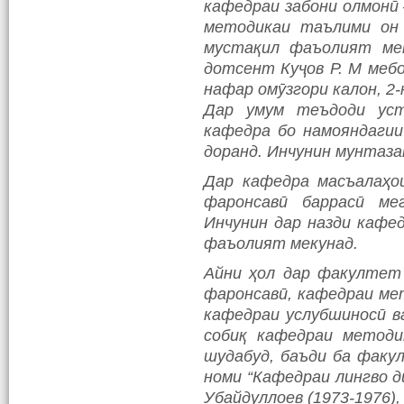
кафедраи забони олмонӣ
методикаи таълими он
мустақил фаъолият мек
дотсент Куҷов Р. М меб
нафар омӯзгори калон, 2
Дар умум теъдоди уст
кафедра бо намояндагии
доранд. Инчунин мунтаза
Дар кафедра масъалаҳо
фаронсавӣ баррасӣ мег
Инчунин дар назди кафе
фаъолият мекунад.
Айни ҳол дар факултет 
фаронсавӣ, кафедраи мет
кафедраи услубшиносӣ ва
собиқ кафедраи методи
шудабуд, баъди ба факу
номи “Кафедраи лингво д
Убайдуллоев (1973-1976),