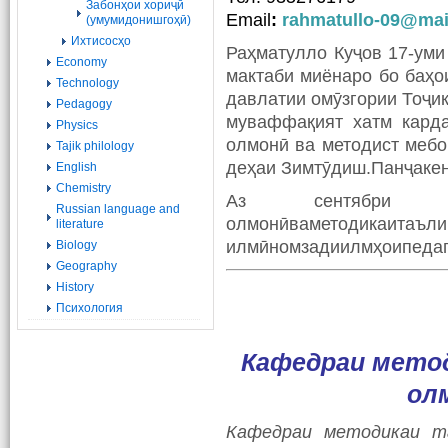
Забонҳои хориҷӣ
Email
:
rahmatullo-09@mai
(умумидонишгоҳӣ)
Ихтисосҳо
Раҳматулло Куҷов 17-уми
Economy
мактаби миёнаро бо баҳои
Technology
давлатии омӯзгории Тоҷи
Pedagogy
муваффақият хатм карда
Physics
олмонӣ ва методист мебо
Tajik philology
деҳаи Зимтӯдиш.Панҷакен
English
Chemistry
Аз сентябри 
Russian language and
олмонӣваметодикаитаъ
literature
илмӣномзадиилмҳоипедаг
Biology
Geography
History
Психология
Кафедраи метод
ол
Кафедраи методикаи та