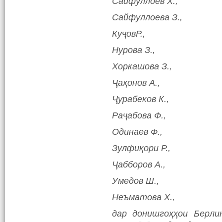
Сайфуллоев Х.,
Сайфуллоева З.,
КуҷовР.,
Нурова З.,
Хоркашова З.,
Ҷаҳонов А.,
Ҷурабеков К.,
Раҷабова Ф.,
Одинаев Ф.,
Зулфиқори Р.,
Ҷабборов А.,
Умедов Ш.,
Неъматова Х.,
дар донишгоҳҳои Берли