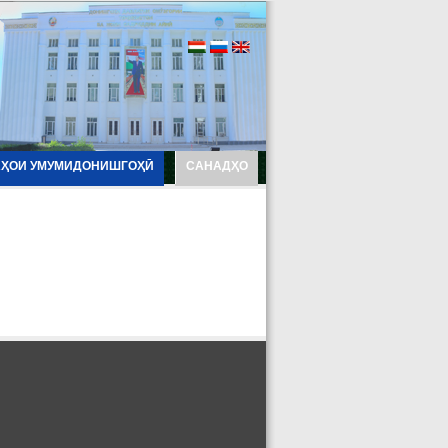
АҲОИ УМУМИДОНИШГОҲӢ
САНАДҲО