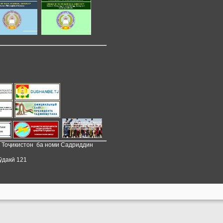
и Тоҷикистон ба номи Садриддин
ӯдакӣ 121