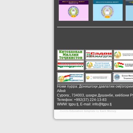
Номи пурра: Донишгоҳи давлатии омӯзгори
Айнӣ
Суроға:, 734003, шаҳри Душанбе, хиёбони Р
Телефон: +992(37) 224-13-83
WWW: tgpu.tj, E-mail: info@tgpu.tj
Joomla
Education template
by
Earn Money
.