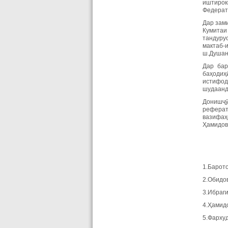
иштирок
Федератс
Дар зам
Кумитаи
тандуру
мактаб-
ш.Душан
Дар бар
баҳодиҳ
истифод
шудаанд
Донишҷӯ
реферат
вазифаҳ
Ҳамидов 
1.Барот
2.Обидо
3.Ибраг
4.Ҳамид
5.Фарху