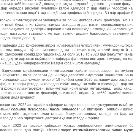
и томактабӣ Кенҷаева З., номзади илмҳои педагогӣ – дотсент - декани факу
 Дар кафедра рисолаи муаллими калон Ҳамидов У. дар мавзӯи “Асосҳои на
 аз ҷинояткории онҳо” (таҳти роҳбарии профессор Маҷидова Б.) дар арафаи 
корҳои илмӣ-таҳқиқотии унвонҷӯён ва собиқ докторантҳои фалсафа PhD а
ни илмӣ буда, онҳо кӯшиш намуда истодаанд дар вақти пешниҳодшуда рис
, барои ҳимоя ва дарёфти дараҷаи илмӣ пешниҳод намоянд. Айни замон ус
тодӣ, дастурҳои таълимию методӣ, такмил додани барномаҳои таълимии ф
ро дар нақша доранд.
и кафедра дар конференсияҳои илмӣ-амалии ҷумҳуриявӣ, умумидонишгоҳӣ,
ромад намуда кӯшиш менамоянд, ки натиҷаи корҳои илмӣ-таҳқиқотӣ ва
аи ҳамкорони собиқадор гардонанд. Аз соли 2016 то 2023 дар факултет чан
р гардид, ки дар онҳо омӯзгорони кафедра фаъолона иштирок намуданд ва м
и нашршудаи конференсияҳо мавқеи хоса ишғол намуданд.
 баргузории конференсияи илмӣ-амалии ҳайати профессорон ва омӯзго
и Тоҷикистон ва 90-солагии Донишгоҳи давлатии омӯзгории Тоҷикистон ба 
и оиладорӣ дар ҷомеаи муосир” 19 ноябри соли 2020 ва нашру дастраси хо
ифа) аз тарафи устодони кафедра собит намуд, ки ҳайати кормандон дар ҳ
ти корҳои илмӣ-таҳқиқотӣ, илмӣ-методӣ ноил шуда метавонанд. Бояд қайд
 психология аз нигоҳи фалсафӣ, психологӣ, педагогӣ, тиббӣ, адабиётшино
 қарор дода шудааст.
врали сол 2022 аз тарафи кафедраи мазкур конфронси ҷумҳуриявии илмӣ-ам
ъмини
солимии
психологии
насли
ояндасоз
”
бо иштироки олимони шинох
и макотиби таҳсилоти олии кишвар баргузор гардида, маводи он (дар ҳ
ияро дар бар гирифтааст, дастраси ҳамаи устодон гардид.
 соли 2023 аз тарафи кафедраи мазкур конференсияи илмӣ-амалии ба
илалии оила дар мавзӯи
«Масъалаҳ
ои
и
ҷ
тимо
ӣ-
психологии
оилаи муос