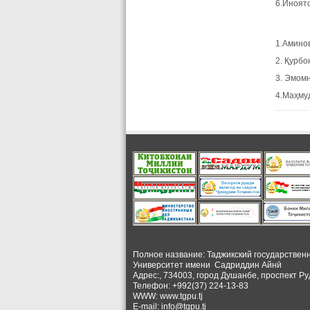
6.Иноят
1.Амино
2. Қурб
3. Эмом
4.Маҳму
Полное название: Таджикский государствен
Университет
имени Садриддин Айнӣ
Адрес:, 734003, город Душанбе, проспект Ру
Телефон: +992(37) 224-13-83
WWW: www.tgpu.tj
E-mail: info@tgpu.tj