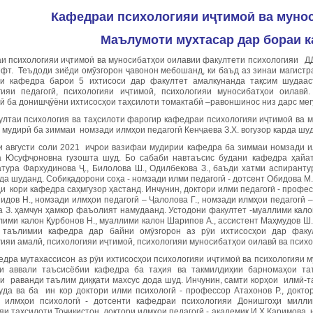
Кафедраи психологияи иҷтимоӣ
ва муно
Маълумоти мухтасар дар бораи 
и психологияи иҷтимоӣ ва муносибатҳои оилавии факултети психологияи ДД
ёфт. Теъдоди зиёди омӯзгорон ҷавонон мебошанд, ки баъд аз зинаи магист
и кафедра барои 5 ихтисоси дар факултет амалкунанда тақсим шудааст
гияи педагогӣ, психологияи иҷтимоӣ, психологияи муносибатҳои оилав
сӣ ба донишҷӯёни ихтисосҳои таҳсилоти томактабӣ –равоншинос низ дарс мег
ултаи психология ва таҳсилоти фарогир кафедраи психологияи иҷтимоӣ ва 
мудирӣ ба зиммаи номзади илмҳои педагогӣ Кенҷаева З.Х. вогузор карда шуд
и августи соли 2021 иҷрои вазифаи мудирии кафедра ба зиммаи номзади ил
а Юсуфҷоновна гузошта шуд. Бо сабаби навтаъсис будани кафедра ҳайа
атура Фархудинова Ҷ., Билолова Ш., Одилбекова З., баъди хатми аспирант
да шуданд. Собиқадорони соҳа - номзади илми педагогӣ - дотсент Обидова М.
 кори кафедра саҳмгузор ҳастанд. Инчунин, доктори илми педагогӣ - профе
дов Н., номзади илмҳои педагогӣ – Ҷалолова Г., номзади илмҳои педагогӣ –
а З. ҳамчун ҳамкор фаъолият намудаанд. Устодони факултет -муаллими кал
ллими калон Қурбонов Н., муаллими калон Шарипов А., ассистент Маҳмудов 
 таълимии кафедра дар байни омӯзгорон аз рӯи ихтисосҳои дар факу
ияи амалӣ, психологияи иҷтимоӣ, психологияи муносибатҳои оилавӣ ва психо
едра мутахассисон аз рӯи ихтисосҳои психологияи иҷтимоӣ ва психологияи 
и аввали таъсисёбии кафедра ба таҳия ва такмилдиҳии барномаҳои та
и раванди таълим диққати махсус дода шуд. Инчунин, самти корҳои илмӣ-т
уда ва ба ин кор доктори илми психологӣ - профессор Атахонов Р., докто
 илмҳои психологӣ - дотсенти кафедраи психологияи Донишгоҳи миллии
и таҳсилоти Тоҷикистон, доктори илмҳои педагогӣ - академик И.Х.Каримова,