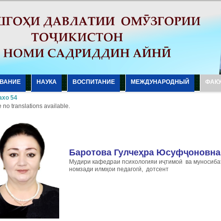
ВАНИЕ
НАУКА
ВОСПИТАНИЕ
МЕЖДУНАРОДНЫЙ
ФАК
хо 54
 no translations available.
Баротова Гулчеҳра Юсуфҷоновна
Мудири кафедраи психологияи иҷтимоӣ ва муносиба
номзади илмҳои педагогӣ, дотсент