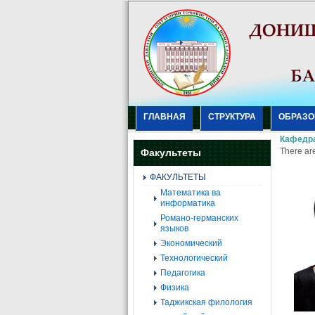
ГЛАВНАЯ
СТРУКТУРА
ОБРАЗО
Кафедра
There are
Факультеты
ФАКУЛЬТЕТЫ
Mатематика ва
информатика
Романо-германских
языков
Экономический
Технологический
Педагогика
Физика
Таджикская филология