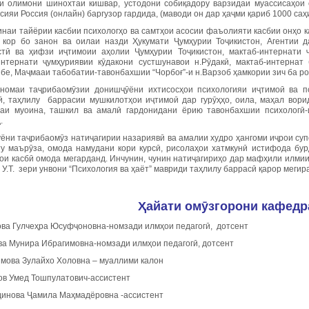
и олимони шинохтаи кишвар, устодони собиқадору варзидаи муассисаҳои 
ияи Россия (онлайн) баргузор гардида, (маводи он дар ҳаҷми қариб 1000 саҳ
инаи тайёрии касбии психологҳо ва самтҳои асосии фаъолияти касбии онҳо
 кор бо занон ва оилаи назди Ҳукумати Ҷумҳурии Тоҷикистон, Агентии 
стӣ ва ҳифзи иҷтимоии аҳолии Ҷумҳурии Тоҷикистон, мактаб-интернати ҷ
интернати ҷумҳуриявии кӯдакони сустшунавои н.Рӯдакӣ, мактаб-интерна
бе, Маҷмааи табобатии-тавонбахшии “Чорбоғ”-и н.Варзоб ҳамкории зич ба ро
номаи таҷрибаомӯзии донишҷӯёни ихтисосҳои психологияи иҷтимоӣ ва п
ӣ, таҳлилу баррасии мушкилотҳои иҷтимоӣ дар гурӯҳҳо, оила, маҳал вори
аи муоина, ташкил ва амалӣ гардонидани ёрию тавонбахшии психологӣ-
.
ёни таҷрибаомӯз натиҷагирии назариявӣ ва амалии худро ҳангоми иҷрои суп
у маърӯза, омода намудани кори курсӣ, рисолаҳои хатмкунӣ истифода бур
ои касбӣ омода мегарданд. Инчунин, чунин натиҷагириҳо дар мафҳили илми
У.Т. зери унвони “Психология ва ҳаёт” мавриди таҳлилу баррасӣ қарор мегир
Ҳайати омӯзгорони кафедр
ова Гулчеҳра Юсуфҷоновна-номзади илмҳои педагогӣ, дотсент
ва Мунира Ибрагимовна-номзади илмҳои педагогӣ, дотсент
имова Зулайхо Холовна – муаллими калон
ов Умед Тошпулатович-ассистент
динова Ҷамила Маҳмадёровна -ассистент