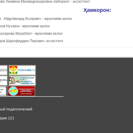
ова Тахмина Махмадназаровна-лаборант - ассистент
Ҳамкорон:
в Абдулмаҷид Исоқович – муаллими калон
онов Нуъмон– муаллими калон
назарова Муҳаббат– муаллими калон
дов Шарофиддин Пирович -ассистент
ный педагогический
даки 121