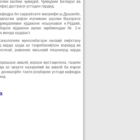
олии касбии ҷумҳурӣ, Ҷумҳурии Беларус ва
ифа) дастраси устодон гардид.
 кафедра бо сарраёсати маорифи ш.Душанбе,
давлатии ҳифзи иҷтимоии аҳолии Вазорати
умҳуриявии кӯдакони ношунавои н.Рӯдакӣ,
т барои кӯдакони ақлан ақибмондаи № 2-и
ҳ монда шудааст.
сихологияи муносибатҳои оилавӣ омӯхтану
д карда шуда аз таҷрибаомӯзон коркард ва
ислоҳӣ, равонию маънавӣ пешниҳод карда
оришҳои амалӣ, корҳои мустақилона, таҳияи
да аз ҷиҳати назариявӣ ва амалӣ ба иҷрои
и донишҷӯён таҳти роҳбарии устоди кафедра
анд.
а