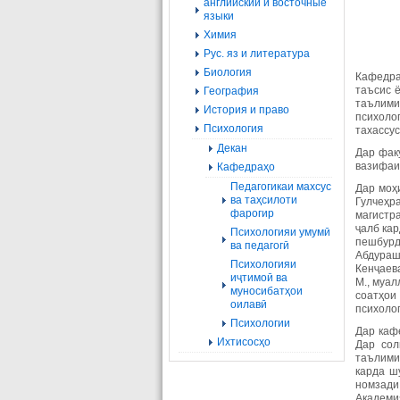
английский и восточные
языки
Химия
Рус. яз и литература
Биология
Кафедра
таъсис 
География
таълими
История и право
психоло
Психология
тахассу
Декан
Дар фак
вазифаи 
Кафедраҳо
Педагогикаи махсус
Дар моҳ
ва таҳсилоти
Гулчеҳр
фарогир
магистр
ҷалб кар
Психологияи умумӣ
пешбурди
ва педагогӣ
Абдураши
Психологияи
Кенҷаев
иҷтимоӣ ва
М., муа
муносибатҳои
соатҳои
оилавӣ
психолог
Психологии
Дар каф
Ихтисосҳо
Дар сол
таълими
карда ш
номзади
Академия