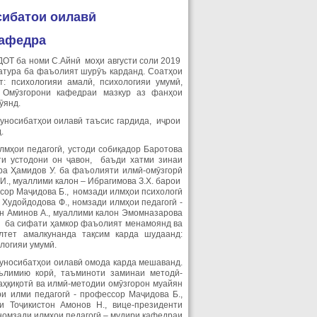
сибатои оилавӣ
кафедра
ОТ ба номи С.Айнӣ моҳи августи соли 2019
ратура ба фаъолият шурӯъ карданд. Соатҳои
: психологияи амалӣ, психологияи умумӣ,
ӣ. Омӯзгорони кафедраи мазкур аз фанҳои
ӯянд.
муносибатҳои оилавӣ таъсис гардида, иҷрои
.
мҳои педагогӣ, устоди собиқадор Баротова
ти устодони он ҷавон, баъди хатми зинаи
ура Ҳамидов У. ба фаъолияти илмӣ-омӯзгорӣ
И., муаллими калон – Ибрагимова З.Х. барои
ссор Маҷидова Б., номзади илмҳои психологӣ
 Худойдодова Ф., номзади илмҳои педагогӣ -
он Аминов А., муаллими калон Эмомназарова
Ш. ба сифати ҳамкор фаъолият менамоянд ва
лтет амалкунанда тақсим карда шудаанд:
логияи умумӣ.
муносибатҳои оилавӣ омода карда мешаванд.
ълимию корӣ, таъминоти заминаи методӣ-
аҳқиқотӣ ва илмӣ-методии омӯзгорон муайян
ри илми педагогӣ - профессор Маҷидова Б.,
 Тоҷикистон Амонов Н., вице-президенти
 номзади илмҳои педагогӣ – мудири кафедраи