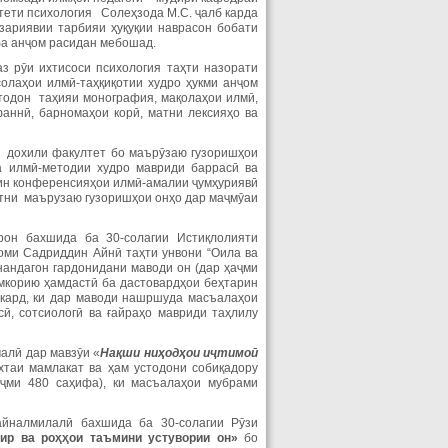
лтети психология Солеҳзода М.С. ҷалб карда
зариявии тарбияи ҳуқуқии наврасон бобати
ба анҷом расидан мебошад.
з рӯи ихтисоси психология таҳти назорати
олаҳои илмӣ-таҳқиқотии худро ҳукми анҷом
тодон таҳияи монография, мақолаҳои илмӣ,
аннӣ, барномаҳои корӣ, матни лексияҳо ва
 дохили факултет бо маърӯзаю гузоришҳои
 илмӣ-методии худро мавриди баррасӣ ва
дин конференсияҳои илмӣ-амалии ҷумҳуриявӣ
атни маърузаю гузоришҳои онҳо дар маҷмӯаи
рон бахшида ба 30-солагии Истиқлолияти
номи Садриддин Айнӣ таҳти унвони “Оила ва
нандагон гардонидани маводи он (дар ҳаҷми
амкорию ҳамдастӣ ба дастовардҳои беҳтарин
 кард, ки дар маводи нашршуда масъалаҳои
сӣ, сотсиологӣ ва ғайраҳо мавриди таҳлилу
алӣ дар мавзӯи «
Нақ
ши
ни
ҳ
од
ҳ
ои
и
ҷ
тимо
ӣ
таи мамлакат ва ҳам устодони собиқадору
аҷми 480 саҳифа), ки масъалаҳои мубрами
йналмилалӣ бахшида ба 30-солагии Рӯзи
ир ва роҳҳ
ои
таъмини
устувории
он»
бо