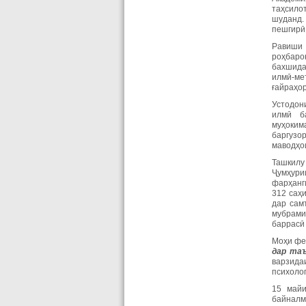
таҳсилот
шуданд.
пешгирӣ
Равиши 
роҳбаро
бахшида
илмӣ-ме
ғайраҳо
Устодон
илмӣ ба
муҳоким
баргузо
маводҳо
Ташкилу
Ҷумҳури
фарҳанг
312 саҳ
дар сам
мубрами
баррасӣ
Моҳи фе
дар
та
варзида
психолог
15 майи
байналм