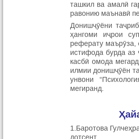
ташкил ва амалӣ га
равонию маънавӣ пе
Донишҷӯёни таҷриб
ҳангоми иҷрои суп
реферату маърӯза, 
истифода бурда аз 
касбӣ омода мегард
илмии донишҷӯён та
унвони “Психолог
мегиранд.
Ҳай
1.Баротова Гулчеҳр
дотсент