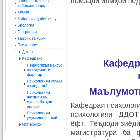
номзади илмҳои пед
Забони англисӣ ва
забонҳои Шарқ
Химия
Забон ва адабиёти рус
Биология
География
Tаърих ва ҳуқуқ
Психология
Декан
Кафедраҳо
Кафедр
Педагогикаи махсус
ва таҳсилоти
фарогир
Психологияи умумӣ
ва педагогӣ
Маълумоти
Психологияи
иҷтимоӣ ва
муносибатҳои
Кафедраи психологи
оилавӣ
психологияи ДДОТ 
Психологияи
умумидонишгоҳӣ
ёфт. Теъдоди зиёди
Ихтисосҳо
магистратура ба 