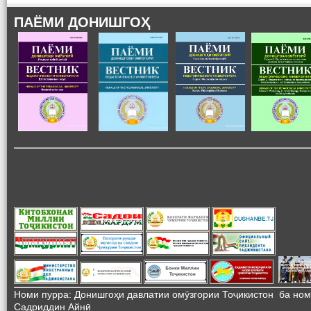
ПАЁМИ ДОНИШГОҲ
Номи пурра: Донишгоҳи давлатии омӯзгории Тоҷикистон ба но
Садриддин Айнӣ