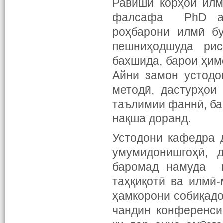
Равиши корҳои илм
фалсафа PhD аз 
роҳбарони илмӣ бу
пешниҳодшуда рис
бахшида, барои ҳим
Айни замон устодо
методӣ, дастурҳои
таълимии фаннӣ, ба
нақша доранд.
Устодони кафедра 
умумидонишгоҳӣ, д
баромад намуда к
таҳқиқотӣ ва илмӣ
ҳамкорони собиқадо
чандин конференси