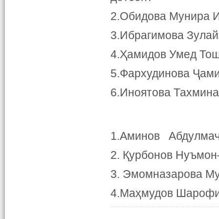
2.Обидова Мунира И
3.Ибрагимова Зулай
4.Ҳамидов Умед Тош
5.Фархудинова Ҷам
6.Иноятова Тахмина
1.Аминов Абдулмаҷ
2. Қурбонов Нуъмон
3. Эмомназарова М
4.Маҳмудов Шарофи