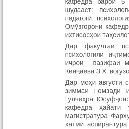
кафедра барои 5 
шудааст: психолог
педагогӣ, психолог
Омӯзгорони кафедр
ихтисосҳои таҳсило
Дар факултаи пс
психологияи иҷтим
иҷрои вазифаи м
Кенҷаева З.Х. вогуз
Дар моҳи августи 
зиммаи номзади и
Гулчеҳра Юсуфҷоно
кафедра ҳайати
магистратура Фарху
хатми аспирантура