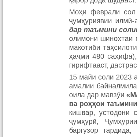
қарор дода шудааст.
Моҳи феврали сол
ҷумҳуриявии илмӣ-
дар
таъмини
соли
олимони шинохтаи 
макотиби таҳсилоти
ҳаҷми 480 саҳифа)
гирифтааст, дастрас
15 майи соли 2023 
амалии байналмила
оила дар мавзӯи
«М
ва роҳҳ
ои
таъмин
кишвар, устодони 
ҷумҳурӣ, Ҷумҳури
баргузор гардида