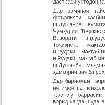
дастраси устодон га
Дар заминаи тайё
фаъолияти касб
ш.Душанбе, Кумит
Ҷумҳурии Тоҷикист
Вазорати тандур
Тоҷикистон, макта
н.Рӯдакӣ, мактаб-
н.Рӯдакӣ, мактаб-и
ш.Душанбе, Маҷмаа
ҳамкории зич ба роҳ
Дар барномаи таҷр
иҷтимоӣ ва психол
таҳлилу баррасии 
ворид карда шуда а