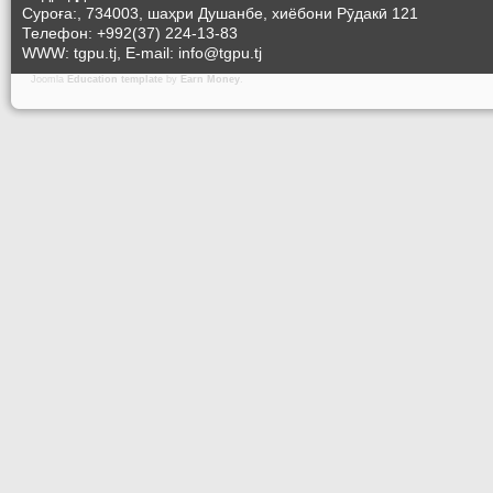
Суроға:, 734003, шаҳри Душанбе, хиёбони Рӯдакӣ 121
Телефон: +992(37) 224-13-83
WWW: tgpu.tj, E-mail: info@tgpu.tj
Joomla
Education template
by
Earn Money
.