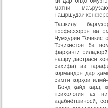
ки дар онҳо омӯзг
матни маърузаю
нашршудаи конферен
Ташкилу баргуз
профессорон ва ом
Ҷумҳурии Тоҷикисто
Тоҷикистон ба но
фарҳанги оиладорӣ
нашру дастраси хон
саҳифа) аз тараф
кормандон дар ҳам
самти корҳои илмӣ-
Бояд қайд кард, 
психология аз ни
адабиётшиносӣ, со