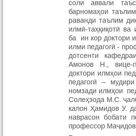
соли аввали таъ
барномаҳои таълим
раванди таълим ди
илмӣ-таҳқиқотӣ ва
ба ин кор доктори и
илми педагогӣ - про
дотсенти кафедра
Амонов Н., вице-п
доктори илмҳои пед
педагогӣ – мудири
номзади илмҳои пед
Солеҳзода М.С. ҷал
калон Ҳамидов У. д
наврасон бобати п
профессор Маҷидова