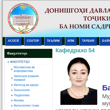
АСОСӢ
СОХТОР
ТАЪЛИМ
ИЛМ
ТАРБИЯ
БАЙ
Кафедрахо 54
Факултетҳо
ФАКУЛТЕТҲО
Mатематика ва
информатика
Забонҳои романӣ-
германӣ
Иқтисод ва идора
Б
Технология
Му
Педагогика
Физика
му
Филологияи тоҷик