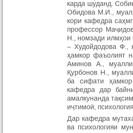
карда шуданд. Собиқ
Обидова М.И., муа
кори кафедра саҳмг
профессор Маҷидов
Н., номзади илмҳои 
– Худойдодова Ф., 
ҳамкор фаъолият н
Аминов А., муалл
Қурбонов Н., муал
ба сифати ҳамкор
кафедра дар байни
амалкунанда тақсим
иҷтимоӣ, психологи
Дар кафедра мутаха
ва психологияи му