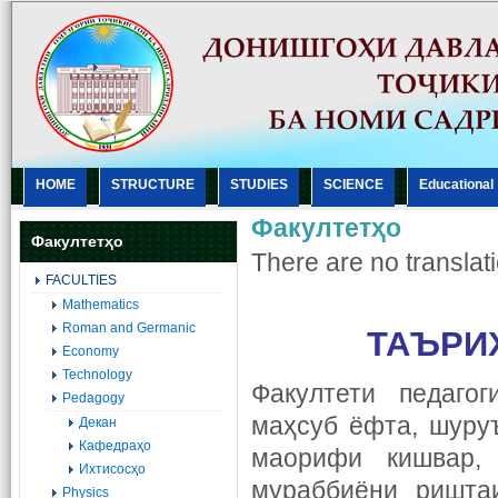
HOME
STRUCTURE
STUDIES
SCIENCE
Еducational
Факултетҳо
Факултетҳо
There are no translati
FACULTIES
Mathematics
Roman and Germanic
ТАЪРИ
Economy
Technology
Факултети педаго
Pedagogy
маҳсуб ёфта, шуру
Декан
Кафедраҳо
маорифи кишвар,
Ихтисосҳо
мураббиёни риштаи
Physics