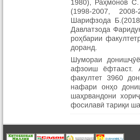
1980), Раҳмонов С.
(1998-2007, 2008-
Шарифзода Б.(2018)
Давлатзода Фаридун
роҳбарии факултетр
доранд.
Шумораи донишҷӯё
афзоиш ёфтааст. 
факултет 3960 дон
нафари онҳо дони
шаҳрвандони хориҷ
фосилавӣ тариқи ша