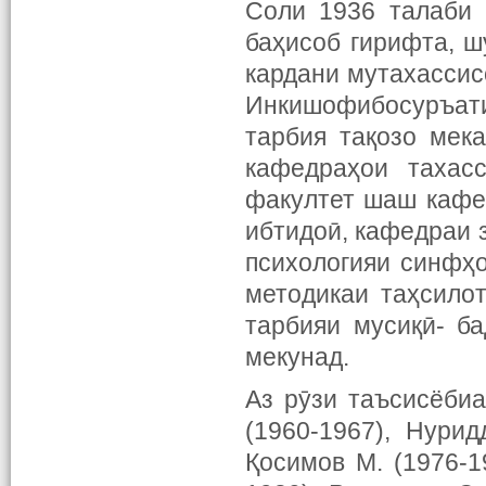
Соли 1936 талаби 
баҳисоб гирифта, ш
кардани мутахассис
Инкишофибосуръат
тарбия тақозо мек
кафедраҳои тахас
факултет шаш кафе
ибтидоӣ, кафедраи з
психологияи синфҳо
методикаи таҳсило
тарбияи мусиқӣ- б
мекунад.
Аз рӯзи таъсисёбиа
(1960-1967), Нурид
Қосимов М. (1976-1