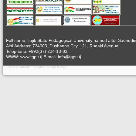
Full name: Tajik State Pedagogical University named after Sadriddi
Aini.Address: 734003, Dushanbe City, 121, Rudaki Avenue.
Telephone: +992(37) 224-13-83
WWW: www.tgpu.tj E-mail: info@tgpu.tj
Joomla
Education template
by
Earn Money
.