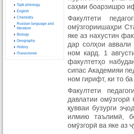
Tajik philology
саҳми боарзишро иф
English
Факултети педаг
Chemistry
Russian language and
омӯзгориишаҳри Ста
literature
яке аз нахустин фа
Biology
Geography
дар солҳои аввали
History
ном кард. 1 август
Психология
факултетҳо набуда
сипас Академияи пед
ном гирифт, ки то б
Факултети педаго
давлатии омӯзгорӣ 
қувваи бузурги эҷо
илмию таълимӣ, б
омӯзгорӣ ва яке аз