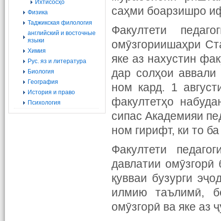
Ихтисосҳо
саҳми боарзишро иф
Физика
Таджикская филология
Факултети педаг
английский и восточные
языки
омӯзгориишаҳри Ста
Химия
яке аз нахустин фа
Рус. яз и литература
дар солҳои аввали
Биология
География
ном кард. 1 август
История и право
факултетҳо набуда
Психология
сипас Академияи пед
ном гирифт, ки то б
Факултети педаго
давлатии омӯзгорӣ 
қувваи бузурги эҷо
илмию таълимӣ, б
омӯзгорӣ ва яке аз