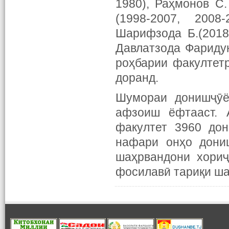
1980), Раҳмонов С.
(1998-2007, 2008-
Шарифзода Б.(2018)
Давлатзода Фаридун
роҳбарии факултетр
доранд.
Шумораи донишҷӯё
афзоиш ёфтааст. 
факултет 3960 дон
нафари онҳо дони
шаҳрвандони хориҷ
фосилавӣ тариқи ша