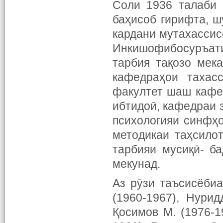
Соли 1936 талаби 
баҳисоб гирифта, ш
кардани мутахассис
Инкишофибосуръат
тарбия тақозо мек
кафедраҳои тахас
факултет шаш кафе
ибтидоӣ, кафедраи з
психологияи синфҳо
методикаи таҳсило
тарбияи мусиқӣ- б
мекунад.
Аз рӯзи таъсисёбиа
(1960-1967), Нурид
Қосимов М. (1976-1