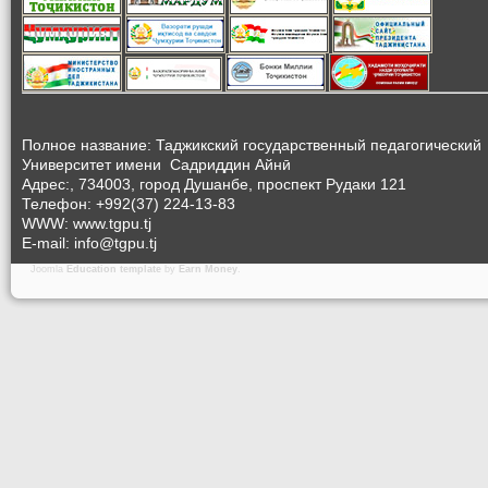
Полное название: Таджикский государственный педагогический
Университет
имени Садриддин Айнӣ
Адрес:, 734003, город Душанбе, проспект Рудаки 121
Телефон: +992(37) 224-13-83
WWW: www.tgpu.tj
E-mail: info@tgpu.tj
Joomla
Education template
by
Earn Money
.