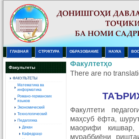
ГЛАВНАЯ
СТРУКТУРА
ОБРАЗОВАНИЕ
НАУКА
ВО
Факултетҳо
Факультеты
There are no translati
ФАКУЛЬТЕТЫ
Mатематика ва
информатика
ТАЪРИ
Романо-германских
языков
Экономический
Факултети педаго
Технологический
маҳсуб ёфта, шуру
Педагогика
маорифи кишвар,
Декан
Кафедраҳо
мураббиёни риштаи