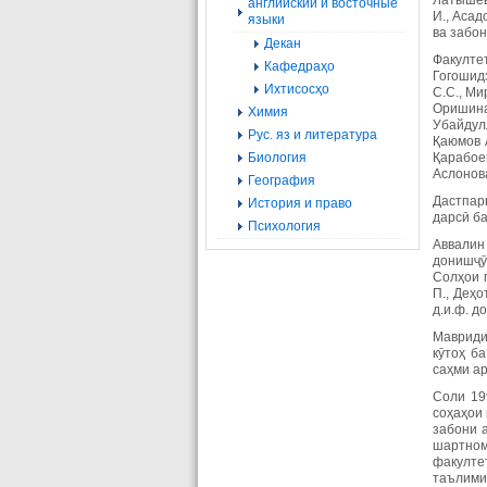
Латышева
английский и восточные
И., Асад
языки
ва забо
Декан
Факулте
Кафедраҳо
Гогошидз
Ихтисосҳо
С.С., Ми
Оришина 
Химия
Убайдулл
Рус. яз и литература
Қаюмов А
Биология
Қарабоев
Аслонова
География
Дастпар
История и право
дарсӣ б
Психология
Аввалин
донишҷӯ
Солҳои г
П., Деҳо
д.и.ф. д
Мавриди
кӯтоҳ б
саҳми а
Соли 19
соҳаҳои
забони а
шартном
факулте
таълими