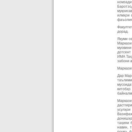
номзади
Баротзо
муқоиса
илмҳои 
фаъолия
Факулте
дорад.
Якуми с
Маркази
муовини
дотсент
ИМА Таҳ
забони а
Маркази
Дар Мар
таълими
мусоида
китобҳо
байналм
Маркази
дастгир
усулҳои
Вазифаҳ
донишҳо
таҳияи 
навин, 
роҷеъ б