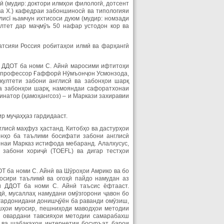
 (мудир: доктори илмҳои филологӣ, дотсент
ва Х.) кафедраи забоншиносӣ ва типологияи
лисї њамчун ихтисоси дуюм (мудир: номзади
ултет дар маҷмӯъ 50 нафар устодон кор ва
атсияи Россия робитаҳои илмӣ ва фарҳангӣ
и ДДОТ ба номи С. Айнӣ маросими ифтитоҳи
ҳ профессор Ғаффорӣ Нӯмъонҷон Усмонзода,
култети забони англисӣ ва забонҳои шарқ
а забонҳои шарқ, намояндаи сафоратхонаи
натор (ҳамоҳангсоз) – и Маркази захиравии
р муҷаҳҳаз гардидааст.
лисӣ маҳфуз ҳастанд. Китобҳо ва дастурҳои
онҳо ба таълими босифати забони англисӣ
наи Марказ истифода мебаранд. Алалхусус,
 забони хориҷӣ (ТOEFL) ва дигар тестҳои
Т ба номи С. Айнӣ ва Шӯроҳои Амрико ва бо
осири таълимӣ ва огоҳӣ пайдо намудан аз
и ДДОТ ба номи С. Айнӣ таъсис ёфтааст.
ӣ, мусаллаҳ намудани омӯзгорони ҷавон бо
 гардонидани донишҷӯён ба раванди омӯзиш,
шҳои муосир, пешниҳоди маводҳои методии
т овардани тавсияҳои методии самарабахш
 ва шабакаҳои интернетии босуръат барои