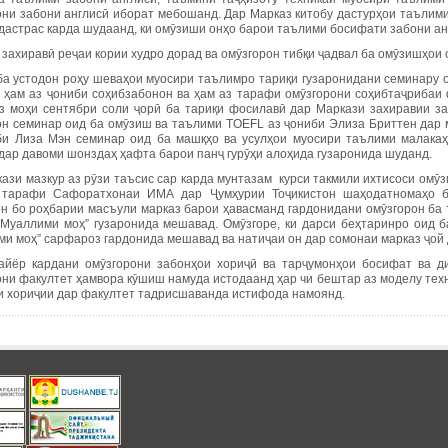
они забони англисӣ иборат мебошанд. Дар Марказ китобу дастурҳои таълим
 дастрас карда шудаанд, ки омӯзиши онҳо барои таълими босифати забони а
захиравӣ реҷаи кории худро дорад ва омӯзгорон тибқи ҷадвал ба омӯзишҳои 
ба устодон роҳу шеваҳои муосири таълимро тариқи гузаронидани семинару
 ҳам аз ҷониби соҳибзабонон ва ҳам аз тарафи омӯзгорони соҳибтаҷрибаи 
з моҳи сентябри соли ҷорӣ ба тариқи фосилавӣ дар Маркази захиравии за
он семинар оид ба омӯзиш ва таълими ТOEFL аз ҷониби Элиза Бриттен дар м
би Лиза Мэн семинар оид ба машқҳо ва усулҳои муосири таълими малакаҳ
 дар давоми шонздаҳ ҳафта барои панҷ гурӯҳи алоҳида гузаронида шуданд.
ази мазкур аз рӯзи таъсис сар карда мунтазам курси такмили ихтисоси омӯз
 тарафи Сафоратхонаи ИМА дар Ҷумҳурии Тоҷикистон шаҳодатномаҳо б
н бо роҳбарии масъули марказ барои ҳавасманд гардонидани омӯзгорон ба 
“Муаллими моҳ” гузаронида мешавад. Омӯзгоре, ки дарси беҳтаринро оид б
ми моҳ” сарфароз гардонида мешавад ва натиҷаи он дар сомонаи марказ ҷой
айёр кардани омӯзгорони забонҳои хориҷӣ ва тарҷумонҳои босифат ва ди
они факултет ҳамвора кӯшиш намуда истодаанд ҳар чи бештар аз моделу тех
и хориҷии дар факултет тадрисшаванда истифода намоянд.