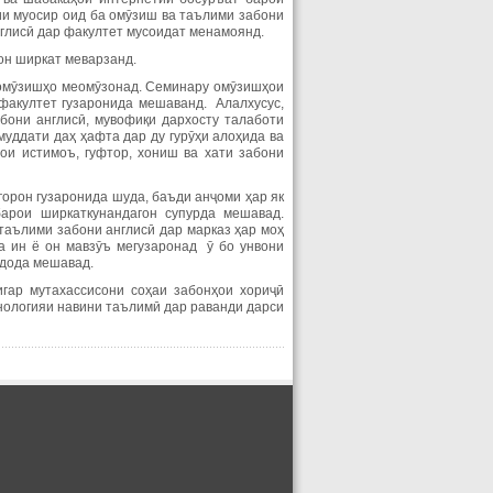
ии муосир оид ба омӯзиш ва таълими забони
нглисӣ дар факултет мусоидат менамоянд.
он ширкат меварзанд.
 омӯзишҳо меомӯзонад. Семинару омӯзишҳои
факултет гузаронида мешаванд. Алалхусус,
бони англисӣ, мувофиқи дархосту талаботи
уддати даҳ ҳафта дар ду гурӯҳи алоҳида ва
ои истимоъ, гуфтор, хониш ва хати забони
горон гузаронида шуда, баъди анҷоми ҳар як
арои ширкаткунандагон супурда мешавад.
таълими забони англисӣ дар марказ ҳар моҳ
а ин ё он мавзӯъ мегузаронад ӯ бо унвони
 дода мешавад.
гар мутахассисони соҳаи забонҳои хориҷӣ
нологияи навини таълимӣ дар раванди дарси