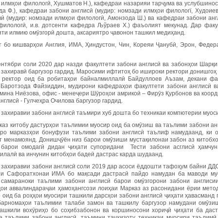
 илмҳои филологӣ, Хушматов Н.), кафедраи назарияи тарҷума ва услубшиносӣ
да Ф.), кафедраи забони англисӣ (мудир: номзади илмҳои филологї, Худоие
вӣ (мудир: номзади илмҳои филологӣ, Амонзода Ш.) ва кафедраи забони анг
филологӣ, и.в. дотсенти кафедра Љўраев Х.) фаъолият мекунад. Дар фак
ти илмию омӯзгорӣ дошта, аксариятро ҷавонон ташкил медиҳанд.
т бо кишварҳои Англия, ИМА, Ҳиндустон, Чин, Кореяи Ҷанубӣ, Эрон, Федер
ентябри соли 2020 дар назди факултети забони англисӣ ва забонҳои Шарқ
 захиравӣ баргузор гардид. Маросими ифтитоҳ бо ишироки ректори донишго
 ректор оид ба робитаҳои байналмиллалӣ Байдуллоев Аъзам, декани фа
 Баротзода Файзиддин, мудирони кафедраҳои факултети забони англисӣ в
мина Ниёзова, офис - менеҷери Шӯроҳои амрикоӣ – Фирӯз Қурбонов ва коорди
нглисӣ - Гулчеҳра Очилова баргузор гардид.
 захиравии забони англисӣ таъмири хуб дошта бо техникаи компютерии муоси
каз китобу дастурҳои таълимии муосир оид ба омӯзиш ва таълими забони анг
ро марказҳои бонуфузи таълими забони англисӣ таълиф намудаанд, ки 
т менамоянд. Донишҷӯён низ барои омӯзиши мустақилонаи забон аз китобхо
 барои омодагӣ дидан ҷиҳати супоридани Тести забони асглисӣ ҳамчун
илалӣ ва инчунин китобҳои бадеӣ дастрас карда шудаанд.
 захиравии забони англисӣ соли 2019 дар асоси ёддошти тафоҳум байни ДДО
ии Сафоратхонаи ИМА бо мақсади дастрасӣ пайдо намудан ба маводи му
 самараноки таълими забони англисӣ барои омӯзгорони забони англиси
ои аввалиндараҷаи ҳамоҳангсози лоиҳаи Марказ аз расонидани ёрии метод
 оид ба роҳҳои муосири ташкили дарсҳои забони англисӣ ҷиҳати ҳавасманд
барномаҳои таълимии талаби замон ва ташкилу баргузор намудани омӯзи
ташкили вохӯриҳо бо соҳибзабонон ва коршиносони хориҷӣ ҷиҳати ба дас
а таълими забони англисӣ, таъмини таҷҳизоту техникаи муосири таълимӣ