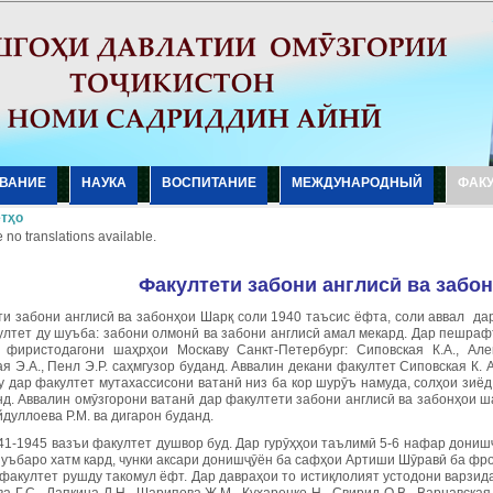
ВАНИЕ
НАУКА
ВОСПИТАНИЕ
МЕЖДУНАРОДНЫЙ
ФАК
тҳо
 no translations available.
Ф
акултети
з
абони англисӣ ва забон
ти забони англисӣ ва забонҳои Шарқ соли 1940 таъсис ёфта, соли аввал д
ултет ду шуъба: забони олмонӣ ва забони англисӣ амал мекард. Дар пешра
 фиристодагони шаҳрҳои Москаву Санкт-Петербург: Сиповская К.А., Алек
я Э.А., Пенл Э.Р. саҳмгузор буданд. Аввалин декани факултет Сиповская К. 
у дар факултет мутахассисони ватанӣ низ ба кор шурӯъ намуда, солҳои зиёд
д. Аввалин омӯзгорони ватанӣ дар факултети забони англисӣ ва забонҳои ша
айдуллоева Р.М. ва дигарон буданд.
41-1945 вазъи факултет душвор буд. Дар гурӯҳҳои таълимӣ 5-6 нафар донишҷ
уъбаро хатм кард, чунки аксари донишҷӯён ба сафҳои Артиши Шӯравӣ ба фрон
факултет рушду такомул ёфт. Дар давраҳои то истиқлолият устодони варзида 