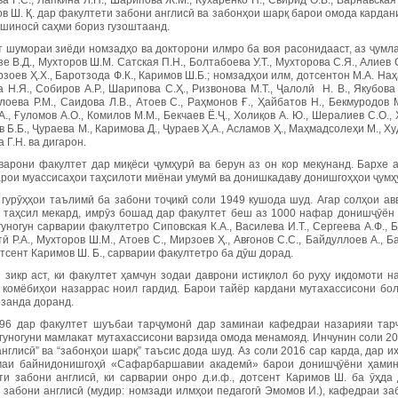
 Г.С., Лапкина Л.Н., Шарипова Ж.М., Кухаренко Н., Свирид О.В., Варнавская
ов Ш. Қ. дар факултети забони англисӣ ва забонҳои шарқ барои омода кардан
ншиносӣ саҳми бориз гузоштаанд.
т шумораи зиёди номзадҳо ва докторони илмро ба воя расонидааст, аз ҷумл
е В.Д., Мухторов Ш.М. Сатская П.Н., Болтабоева У.Т., Мухторова С.Я., Алиев 
рзоев Ҳ.Х., Баротзода Ф.К., Каримов Ш.Б.; номзадҳои илм, дотсентон М.А. Наҳан
Н.Я., Собиров А.Р., Шарипова С.Ҳ., Ризвонова М.Т., Ҷалолӣ Н. В., Якубова
оева Р.М., Саидова Л.В., Атоев С., Раҳмонов Ғ., Ҳайбатов Н., Бекмуродов М
., Ғуломов А.О., Комилов М.М., Бекчаев Ё.Ҷ., Холиқов А. Ю., Шералиев С.О., 
 Б.Б., Ҷураева М., Каримова Д., Ҷураев Ҳ.А., Асламов Ҳ., Маҳмадсолеҳи М., Х
 Г.Н. ва дигарон.
варони факултет дар миқёси ҷумҳурӣ ва берун аз он кор мекунанд. Бархе 
арои муассисаҳои таҳсилоти миёнаи умумӣ ва донишкадаву донишгоҳҳои ҷум
 гурӯҳҳои таълимӣ ба забони тоҷикӣ соли 1949 кушода шуд. Агар солҳои ав
 таҳсил мекард, имрӯз бошад дар факултет беш аз 1000 нафар донишҷӯён
уногун сарварии факултетро Сиповская К.А., Василева И.Т., Сергеева А.Ф., 
тӣ Р.А., Мухторов Ш.М., Атоев С., Мирзоев Ҳ., Авғонов С.С., Байдуллоев А., 
отсент Каримов Ш. Б., сарварии факултетро ба дӯш дорад.
 зикр аст, ки факултет ҳамчун зодаи даврони истиқлол бо руҳу иқдомоти 
а комёбиҳои назаррас ноил гардид. Барои тайёр кардани мутахассисони бо
рзанда доранд.
96 дар факултет шуъбаи тарҷумонӣ дар заминаи кафедраи назарияи тарҷ
 гуногуни мамлакат мутахассисони варзида омода менамояд. Инчунин соли 2
нглисӣ” ва “забонҳои шарқ” таъсис дода шуд. Аз соли 2016 сар карда, дар и
аи байнидонишгоҳӣ «Сафарбаршавии академӣ» барои донишҷӯёни ҳамин 
ти забони англисӣ, ки сарварии онро д.и.ф., дотсент Каримов Ш. ба ӯҳд
 забони англисӣ (мудир: номзади илмҳои педагогӣ Эмомов И.), кафедраи за