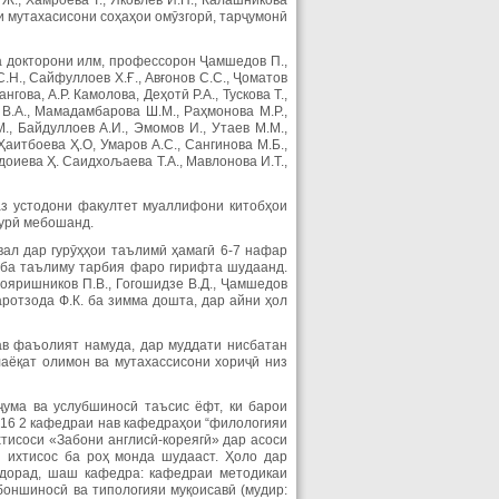
 Ж., Хамроева Т., Яковлев И.Н., Калашникова
и мутахасисони соҳаҳои омӯзгорӣ, тарҷумонӣ
а докторони илм, профессорон Ҷамшедов П.,
С.Н., Сайфуллоев Х.Ғ., Авғонов С.С., Ҷоматов
гова, А.Р. Камолова, Деҳотӣ Р.А., Тускова Т.,
 В.А., Мамадамбарова Ш.М., Раҳмонова М.Р.,
., Байдуллоев А.И., Эмомов И., Утаев М.М.,
Ҳаитбоева Ҳ.О, Умаров А.С., Сангинова М.Б.,
удоиева Ҳ. Саидхољаева Т.А., Мавлонова И.Т.,
аз устодони факултет муаллифони китобҳои
ҳурӣ мебошанд.
вал дар гурӯҳҳои таълимӣ ҳамагӣ 6-7 нафар
 ба таълиму тарбия фаро гирифта шудаанд.
Бояришников П.В., Гогошидзе В.Д., Ҷамшедов
Баротзода Ф.К. ба зимма дошта, дар айни ҳол
нав фаъолият намуда, дар муддати нисбатан
лаёқат олимон ва мутахассисони хориҷӣ низ
ума ва услубшиносӣ таъсис ёфт, ки барои
016 2 кафедраи нав кафедраҳои “филологияи
хтисоси «Забони англисӣ-кореягӣ» дар асоси
ихтисос ба роҳ монда шудааст. Ҳоло дар
а дорад, шаш кафедра: кафедраи методикаи
боншиносӣ ва типологияи муқоисавӣ (мудир: