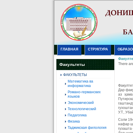
ГЛАВНАЯ
СТРУКТУРА
ОБРАЗО
Факулте
There are
Факультеты
ФАКУЛЬТЕТЫ
Mатематика ва
Факулте
информатика
Дар фак
Романо-германских
аз ҳама
языков
Путирска
Экономический
гаштанд
гузоштан
Технологический
У.Т., Уб
Педагогика
Соли 19
Физика
нафар ш
Таджикская филология
гузашта 