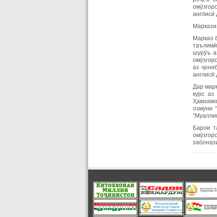
омӯзгор
англисӣ
Маркази 
Марказ 
таълимӣ
шурӯъ а
омӯзгор
аз ҷони
англисӣ
Дар марк
курс аз
Ҳамзамо
озмуни 
“Муалли
Барои т
омӯзгор
забонҳо