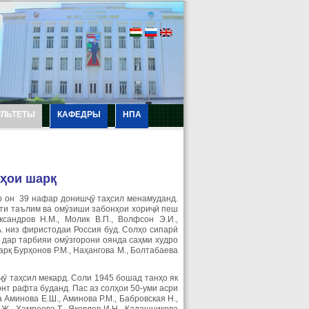
УЛЬТЕТЫ
КАФЕДРЫ
НПА
ҳ
ои
шарқ
ар он 39 нафар донишҷӯ таҳсил менамуданд.
фти таълим ва омӯзиши забонҳои хориҷӣ пеш
сандров Н.М., Молик В.П., Волфсон Э.И.,
А. низ фиристодаи Россия буд. Солҳо сипарӣ
 дар тарбияи омӯзгорони оянда саҳми худро
рқ Бурҳонов Р.М., Наҳангова М., Болтабаева
ӯ таҳсил мекард. Соли 1945 бошад танҳо як
т рафта буданд. Пас аз солҳои 50-уми асри
Аминова Е.Ш., Аминова Р.М., Бабровская Н.,