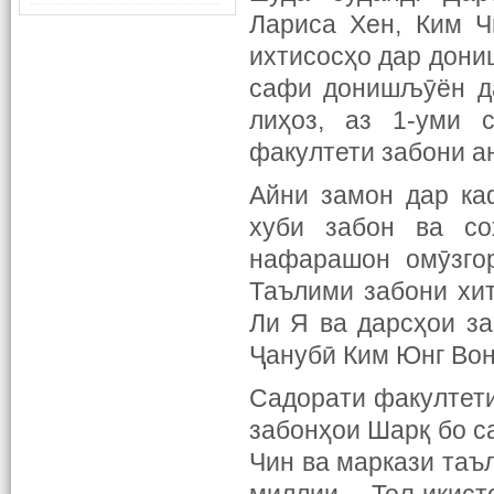
Лариса Хен, Ким Ч
ихтисосҳо дар дониш
сафи донишљӯён да
лиҳоз, аз 1-уми 
факултети забони а
Айни замон дар ка
хуби забон ва со
нафарашон омӯзго
Таълими забони хит
Ли Я ва дарсҳои за
Ҷанубӣ Ким Юнг Вон
Садорати факултети
забонҳои Шарқ бо с
Чин ва маркази таъ