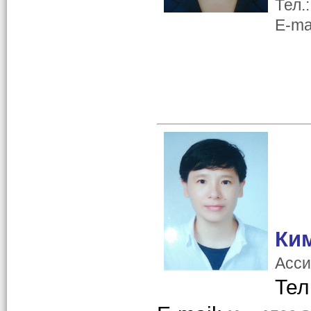
Тел.
E-ma
Ки
Асси
Тел