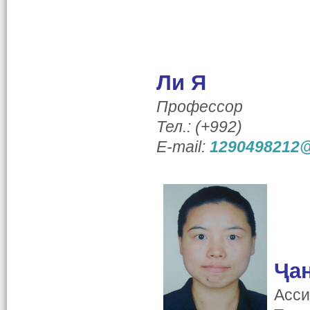
Ли Я
Профессор
Тел.: (+992)
E-mail:
1290498212
Ҷан
Асси