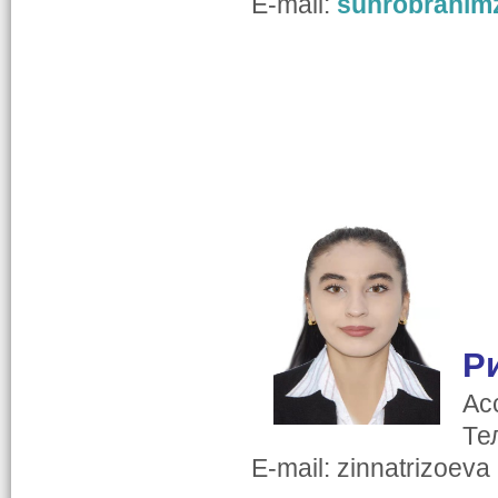
E-mail:
suhrobrahim
Р
Ас
Те
E-mail: zinnatrizoeva