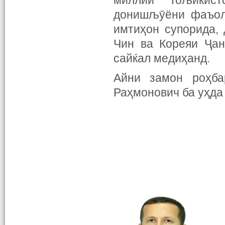
миллии Тољикис
донишљӯёни фаъоли
имтиҳон супорида,
Чин ва Кореяи Ҷан
сайќал медиҳанд.
Айни замон роҳба
Раҳмонович ба уҳда