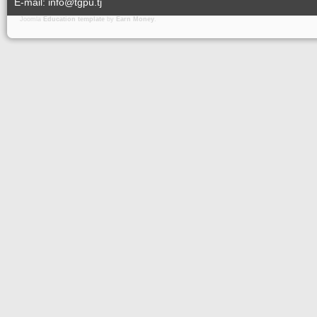
E-mail: info@tgpu.tj
Joomla
Education template
by
Earn Money
.