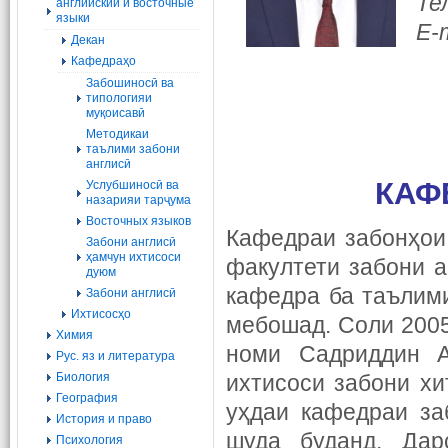
Те
английский и восточные
языки
E-
Декан
Кафедраҳо
Забошиносӣ ва
типологияи
муқоисавӣ
Методикаи
таълими забони
англисӣ
КАФ
Услубшиносӣ ва
назарияи тарҷума
Восточных языков
Кафедраи забонҳои
Забони англисӣ
ҳамчун ихтисоси
факултети забони а
дуюм
кафедра ба таълими
Забони англисӣ
Ихтисосҳо
мебошад. Соли 2005
Химия
номи Садриддин А
Рус. яз и литература
Биология
ихтисоси забони хи
География
уҳдаи кафедраи за
История и право
шуда буданд. Дар
Психология