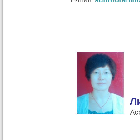
E-mail:
suhrobrahim
Л
Ас