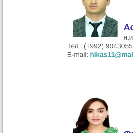
А
н.
Тел.: (+992) 904305
E-mail:
hikas11@mail