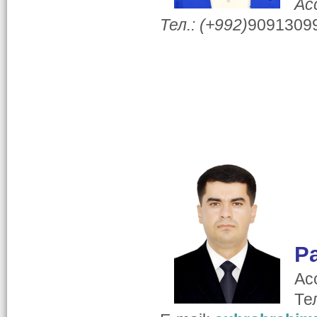
Ас
Тел.: (+992)
9091309
Р
Ас
Те