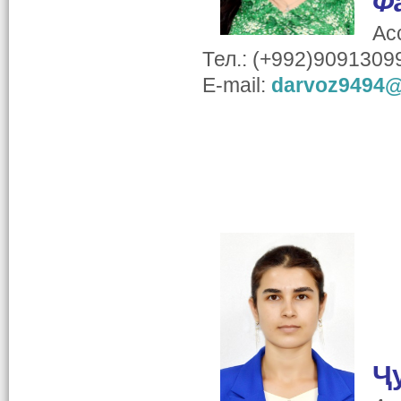
Ф
Ас
Тел.: (+992)9091309
E-mail:
darvoz9494@
Ҷ