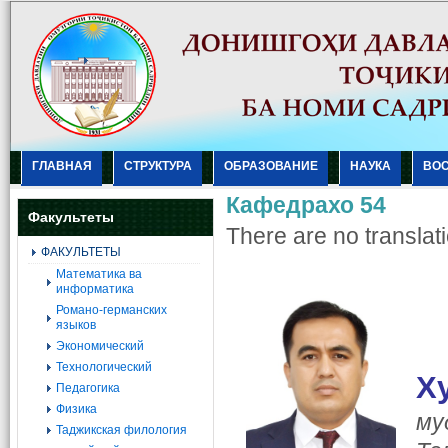
ГЛАВНАЯ
СТРУКТУРА
ОБРАЗОВАНИЕ
НАУКА
ВО
Кафедрахо 54
Факультеты
There are no translati
ФАКУЛЬТЕТЫ
Mатематика ва
информатика
Романо-германских
языков
Экономический
Технологический
Х
Педагогика
Физика
му
Таджикская филология