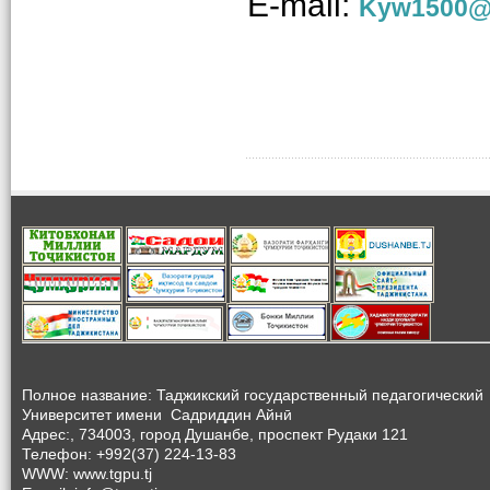
E
-
mail
:
Kyw1500@
Полное название: Таджикский государственный педагогический
Университет
имени Садриддин Айнӣ
Адрес:, 734003, город Душанбе, проспект Рудаки 121
Телефон: +992(37) 224-13-83
WWW: www.tgpu.tj