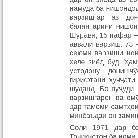
намуда ба нишондод
варзишгар аз до
балантарини нишон
Шӯравӣ, 15 нафар –
аввали варзиш, 73
сеюми варзишӣ нои
хеле зиёд буд. Ҳам
устодону донишҷ
гирифтани ҳуҷҷати
шуданд. Бо вуҷуди
варзишгарон ва ом
дар тамоми самтҳои
минбаъдаи он замин
Соли 1971 дар ба
Тоҷикистон ба номи 