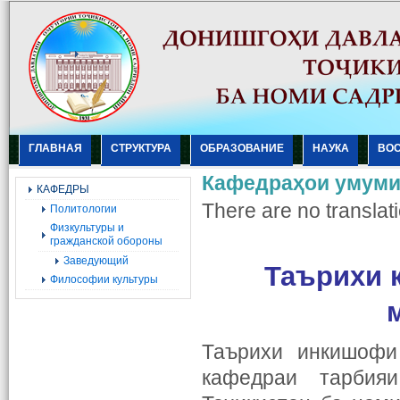
ГЛАВНАЯ
СТРУКТУРА
ОБРАЗОВАНИЕ
НАУКА
ВО
Кафедраҳои умум
КАФЕДРЫ
There are no translati
Политологии
Физкультуры и
гражданской обороны
Заведующий
Таърихи 
Философии культуры
Таърихи инкишофи
кафедраи тарбия