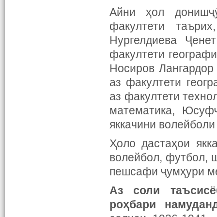
Айни ҳол донишҷ
факултети таърих
Нургелдиева Ҷене
факултети географ
Носиров Лангардор
аз факултети геог
аз факултети техно
математика, Юсуфҷ
яккачини волейболи
Ҳоло дастаҳои якк
волейбол, футбол, 
пешсафи ҷумҳури м
Аз соли таъсис
роҳбари намуда