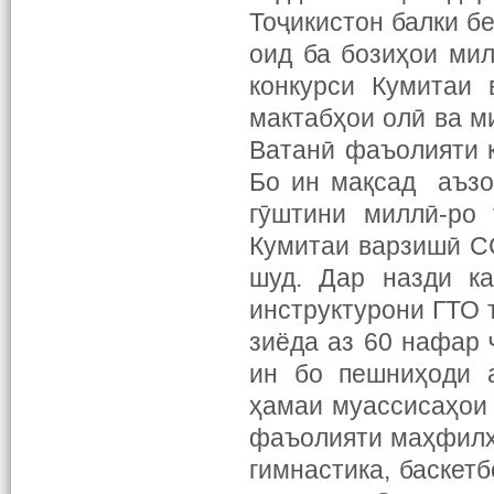
Тоҷикистон балки б
оид ба бозиҳои ми
конкурси Кумитаи 
мактабҳои олӣ ва м
Ватанӣ фаъолияти 
Бо ин мақсад аъзо
гӯштини миллӣ-ро 
Кумитаи варзишӣ С
шуд. Дар назди ка
инструктурони ГТО 
зиёда аз 60 нафар 
ин бо пешниҳоди 
ҳамаи муассисаҳои
фаъолияти маҳфилҳо
гимнастика, баскетб