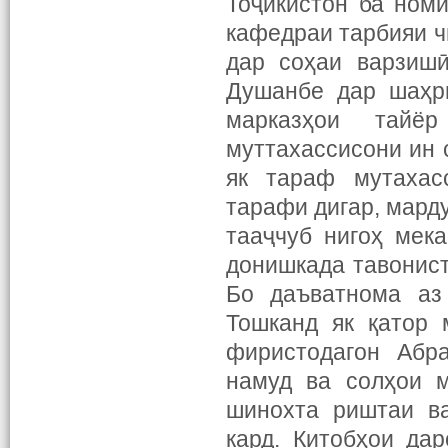
Тоҷикистон ба ном
кафедраи тарбияи ч
дар соҳаи варзишӣ
Душанбе дар шаҳри
марказҳои тайёр
муттахассисони ин 
як тараф мутахас
тарафи дигар, мард
тааҷчуб нигоҳ мек
донишкада тавонист
Бо даъватнома аз
Тошканд як қатор 
фиристодагон Абр
намуд ва солҳои 
шинохта риштаи в
кард. Китобҳои да