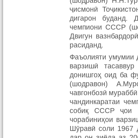
(шодравон) Н.Н.Ту
ҷисмонӣ Тоҷикисто
дигарон буданд. 
чемпиони СССР (шо
Двигун вазнбардорӣ
расиданд.
Фаъолияти умумии 
варзишӣ тасаввур
донишгоҳ оид ба ф
(шодравон) А.Му
чавгонбозӣ мураббӣ
чандинкаратаи чем
собиқ СССР ҷои н
чорабиниҳои варзи
Шӯравӣ соли 1967 
дар он зиёда аз 2