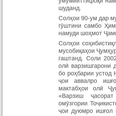
умумииттифоқи нам
шуданд.
Солҳои 90-ум дар м
гӯштини самбо Ҳим
намуди шоҳмот Ҷам
Солҳои соҳибистиқ
мусобиқаҳои Ҷумҳур
гаштанд. Соли 200
олӣ варзишгарони 
бо роҳбарии устод 
ҷои аввалро ишғ
мактабҳои олӣ Ҷу
«Варзиш ҷасорат
омӯзгории Тоҷикист
ҷои дуюмро ишғол 