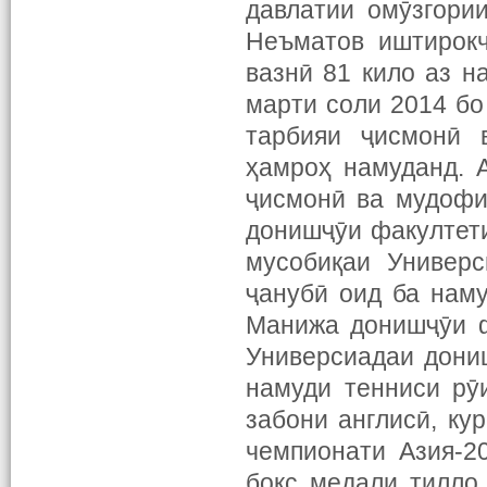
давлатии омӯзгори
Неъматов иштирокч
вазнӣ 81 кило аз н
марти соли 2014 б
тарбияи ҷисмонӣ 
ҳамроҳ намуданд. 
ҷисмонӣ ва мудофи
донишҷӯи факултети
мусобиқаи Универ
ҷанубӣ оид ба наму
Манижа донишҷӯи ф
Универсиадаи дони
намуди тенниси рӯ
забони англисӣ, ку
чемпионати Азия-2
бокс медали тилло