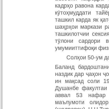
кадрҳо равона кард
кӯтоҳмуддати тай
ташкил карда як қа
шаҳрҳои маркази р
ташкилотчии секси
тӯлони сардори в
умумииттифоқи физк
Солҳои 50-ум д
Баланд бардоштан
наздик дар ҷаҳон ҷ
ин мақсад соли 19
Душанбе факултаи 
аввал 53 нафар 
маълумоти олидо