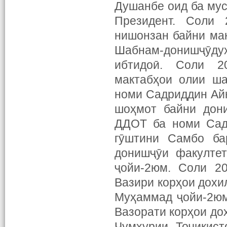
Душанбе оид ба мус
Президент. Соли 
нишонзан байни ма
Шабнам-донишҷӯд
ибтидоӣ. Соли 2
мактабҳои олии ш
номи Садриддин Ай
шоҳмот байни дони
ДДОТ ба номи Сад
гӯштини Самбо ба
донишҷӯи факултет
ҷойи-2юм. Соли 2
Вазири корҳои дохи
Муҳаммад ҷойи-2юм
Вазорати корҳои до
Ҷумҳурии Тоҷикист