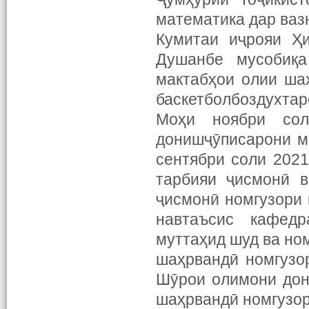
математика дар ваз
Кумитаи иҷрояи Ҳи
Душанбе мусобиқа
мактабҳои олии ша
баскетболбоздухта
Моҳи ноябри сол
донишҷӯписарони м
сентябри соли 202
тарбияи ҷисмонӣ 
ҷисмонӣ номгузори
навтаъсис кафедр
муттаҳид шуд ва но
шаҳрвандӣ номгузо
Шӯрои олимони дон
шаҳрвандӣ номгузо