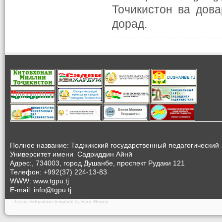
Точикистон ва дов
дорад.
Полное название: Таджикский государственный педагогический
Университет
имени Садриддин Айнӣ
Адрес:, 734003, город Душанбе, проспект Рудаки 121
Телефон: +992(37) 224-13-83
WWW: www.tgpu.tj
E-mail: info@tgpu.tj
Joomla
Education template
by
Earn Money
.