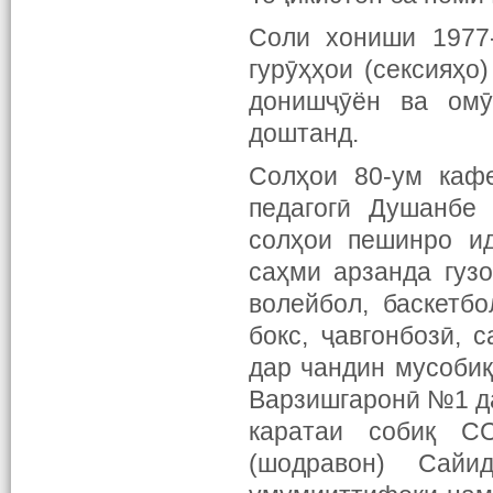
Соли хониши 1977
гурӯҳҳои (сексияҳо
донишҷӯён ва омӯ
доштанд.
Солҳои 80-ум каф
педагогӣ Душанбе 
солҳои пешинро ид
саҳми арзанда гуз
волейбол, баскетбо
бокс, ҷавгонбозӣ,
дар чандин мусобиқ
Варзишгаронӣ №1 да
каратаи собиқ С
(шодравон) Сайи