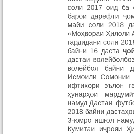
соли 2017 оид ба 
барои дарёфти ҷо
майи соли 2018 д
«Моҳвораи Ҳилоли 
гардидани соли 201
байни 16 даста
ҷо
дастаи волейболбо
волейбол байни д
Исмоили Сомонии 
ифтихори эълон г
ҳунарҳои марду
намуд.Дастаи футб
2018 байни дастаҳо
3-юмро ишғол наму
Кумитаи иҷрояи Ҳи