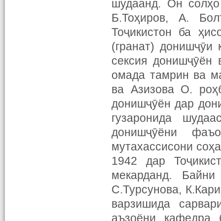
шудаанд. Он солҳо
Б.Тоҳиров, А. Бо
Тоҷикистон ба ҳис
(гранат) донишҷӯи
сексия донишҷӯён 
омада тамрин ва м
ва Азизова О. роҳ
донишҷӯён дар дон
гузаронида шудаа
донишҷӯёни фаъ
мутахассисони соҳа
1942 дар Тоҷикис
мекарданд. Байни
С.Турсунова, К.Кар
варзишида сарвар
аъзоёни кафедра 