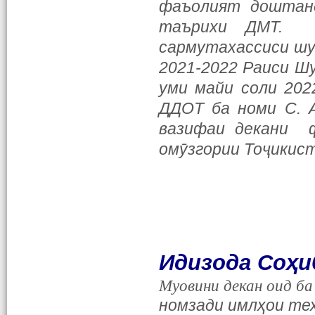
фаъолият доштанд
таърихи ДМТ. 
сармутахассиси шу
2021-2022 Раиси Ш
уми майи соли 202
ДДОТ ба номи С. А
вазифаи декани ф
омӯзгории Тоҷикист
Идизода Соҳи
Муовини декан оид б
номзади имлҳои те