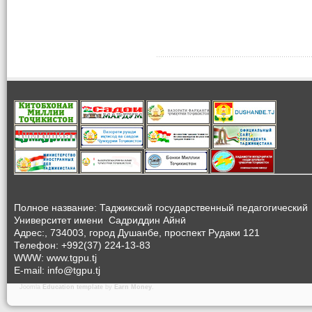
Полное название: Таджикский государственный педагогический
Университет
имени Садриддин Айнӣ
Адрес:, 734003, город Душанбе, проспект Рудаки 121
Телефон: +992(37) 224-13-83
WWW: www.tgpu.tj
E-mail: info@tgpu.tj
Joomla
Education template
by
Earn Money
.