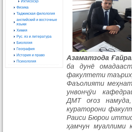
Ихтисосҳо
Физика
Таджикская филология
английский и восточные
языки
Химия
Рус. яз и литература
Биология
География
История и право
Азаматзода Ғай
Психология
ба дунё омадааст
факултети таърихр
Фаъолияти меҳнати
унвонҷӯи кафедра
ДМТ оғоз намуда
кураторони факулт
Раиси Бюрои иттиф
ҳамчун муаллими 