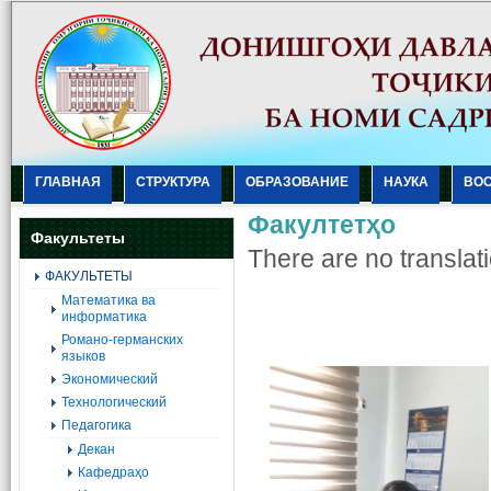
ГЛАВНАЯ
СТРУКТУРА
ОБРАЗОВАНИЕ
НАУКА
ВО
Факултетҳо
Факультеты
There are no translati
ФАКУЛЬТЕТЫ
Mатематика ва
информатика
Романо-германских
языков
Экономический
Технологический
Педагогика
Декан
Кафедраҳо