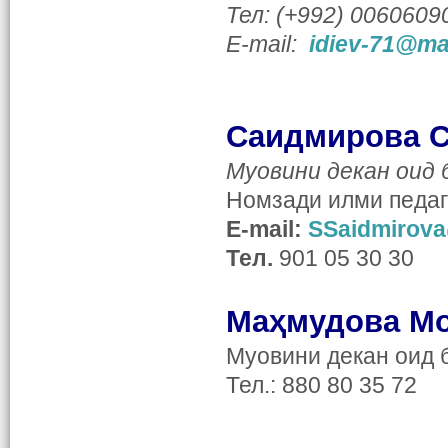
Тел: (+992) 0060609
E-mail:
idiev-71@mai
Саидмирова 
Муовини декан оид 
Номзади
илми педаг
E
-
mail
:
SSaidmirova
Тел.
901 05 30 30
Маҳмудова М
Муовини декан оид 
Тел.: 880 80 35 72