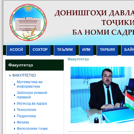
АСОСӢ
СОХТОР
ТАЪЛИМ
ИЛМ
ТАРБИЯ
БАЙ
Факултетҳо
Факултетҳо
ФАКУЛТЕТҲО
Mатематика ва
информатика
Забонҳои романӣ-
германӣ
Иқтисод ва идора
Технология
Педагогика
Физика
Филологияи тоҷик
..........................................................................