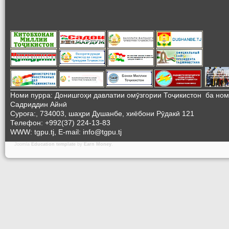
Номи пурра: Донишгоҳи давлатии омӯзгории Тоҷикистон ба но
Садриддин Айнӣ
Суроға:, 734003, шаҳри Душанбе, хиёбони Рӯдакӣ 121
Телефон: +992(37) 224-13-83
WWW: tgpu.tj, E-mail: info@tgpu.tj
Joomla
Education template
by
Earn Money
.