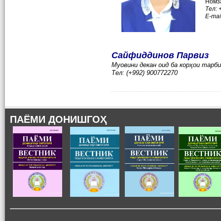
Номза
Тел:
E-mai
Сайфиддинов Парвиз
Муовини декан оид ба корҳои тарб
Тел: (+992) 900772270
ПАЁМИ ДОНИШГОҲ