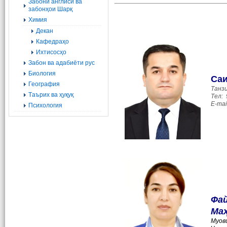
Забони англисӣ ва
забонҳои Шарқ
Химия
Декан
Кафедраҳо
Ихтисосҳо
Забон ва адабиёти рус
Биология
Са
География
Танз
Tаърих ва ҳуқуқ
Тел:
E-mai
Психология
Фай
Ма
Муов