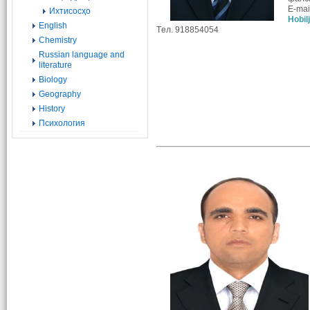
E-mai
Ихтисосҳо
Hobil
English
Tел. 918854054
Chemistry
Russian language and
literature
Biology
Geography
History
Психология