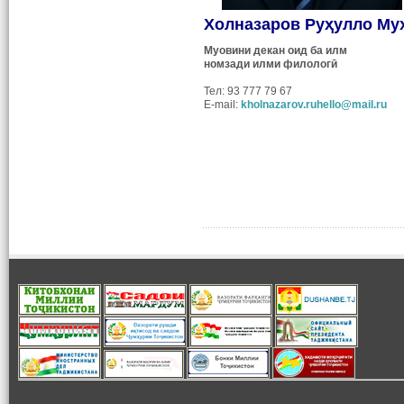
Холназаров Руҳулло Му
Муовини декан оид ба илм
номзади илми филологӣ
Тел: 93 777 79 67
E-mail:
kholnazarov.ruhello@mail.ru