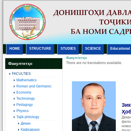
HOME
STRUCTURE
STUDIES
SCIENCE
Еducational
Факултетҳо
There are no translations available.
Факултетҳо
FACULTIES
Mathematics
Roman and Germanic
Economy
Technology
Зик
Pedagogy
Physics
Ҳо
Tajik philology
Дека
фило
Декан
номз
Кафедраҳо
фалс