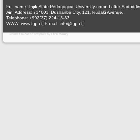
Full name: Tajik State Pedagogical University named after Sadriddi
Aini.Address: 734003, Dushanbe City, 121, Rudaki Avenue.
Telephone: +992(37) 224-13-83
WWW: www.tgpu.tj E-mail: info@tgpu.tj
Joomla
Education template
by
Earn Money
.