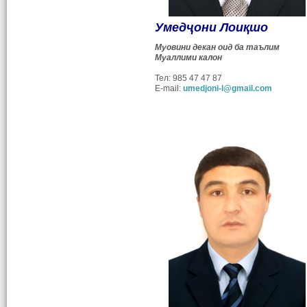
Умедҷони Лоиқшо
Муовини декан оид ба таълим
Муаллими калон
Тел: 985 47 47 87
E-mail:
umedjoni-l@gmail.com