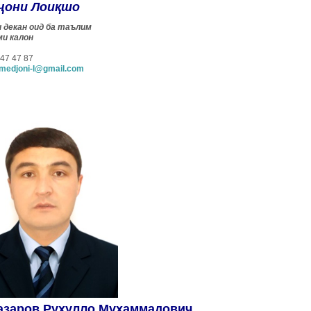
ҷони Лоиқшо
 декан оид ба таълим
и калон
 47 47 87
medjoni-l@gmail.com
азаров Руҳулло Муҳаммадович