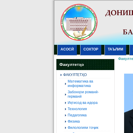
АСОСӢ
СОХТОР
ТАЪЛИМ
Факулте
Факултетҳо
ФАКУЛТЕТҲО
Mатематика ва
информатика
Забонҳои романӣ-
германӣ
Иқтисод ва идора
Технология
Педагогика
Физика
Филологияи тоҷик