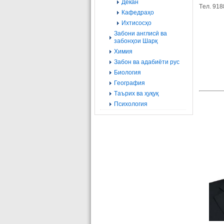
Декан
Tел. 91
Кафедраҳо
Ихтисосҳо
Забони англисӣ ва
забонҳои Шарқ
Химия
Забон ва адабиёти рус
Биология
География
Tаърих ва ҳуқуқ
Психология