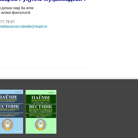
 декан оид ба илм
 илми филологӣ
777 79 67
holnazarov.ruhello@mail.ru