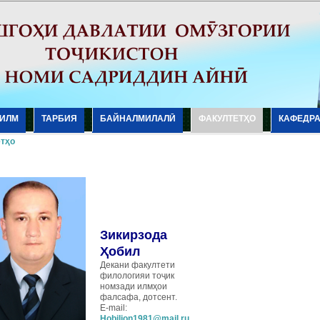
ИЛМ
ТАРБИЯ
БАЙНАЛМИЛАЛӢ
ФАКУЛТЕТҲО
КАФЕДР
тҳо
Зикирзода
Ҳобил
Декани факултети
филологияи тоҷик
номзади илмҳои
фалсафа, дотсент.
E-mail:
Hobiljon1981@mail.ru