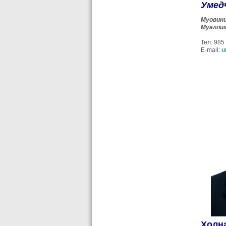
Умед
Муовини
Муаллим
Тел: 985
E-mail:
u
Холн